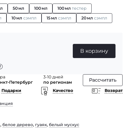
мл
50 мл
100 мл
100 мл
тестер
л
10 мл
сэмпл
15 мл
сэмпл
20 мл
сэмпл
В корзину
тра
3-10 дней
Рассчитать
анкт-Петербург
по регионам
Подарки
Качество
Возврат
анция
ы
,
белое дерево
,
гуаяк
,
белый мускус