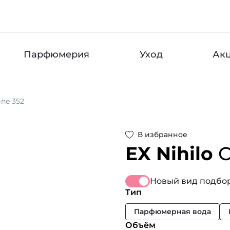
Парфюмерия
Уход
Ак
ne 352
В избранное
EX Nihilo
C
Новый вид подбор
Тип
Парфюмерная вода
Объём