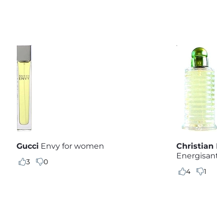
Gucci
Envy for women
Christian 
Energisan
3
0
4
1