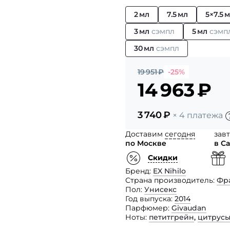
2 мл
7.5 мл
5×7.5 
3 мл
сэмпл
5 мл
сэмп
30 мл
сэмпл
19 951
₽
-25%
14 963
₽
3 740
₽
× 4 платежа
Доставим
сегодня
зав
по Москве
в С
Скидки
Бренд
EX Nihilo
Страна производитель
Фр
Пол
Унисекс
Год выпуска
2014
Парфюмер
Givaudan
Ноты
петитгрейн
,
цитрус