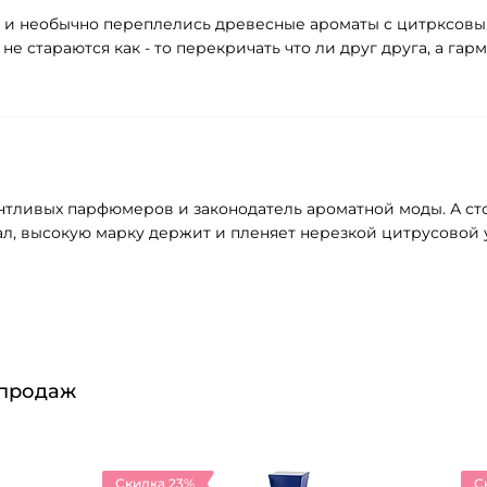
о и необычно переплелись древесные ароматы с цитрксовы
не стараются как - то перекричать что ли друг друга, а гар
лантливых парфюмеров и законодатель ароматной моды. А с
вал, высокую марку держит и пленяет нерезкой цитрусовой у
 продаж
Скидка 23%
С