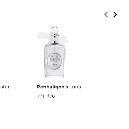
ater
Penhaligon's
Luna
1
0