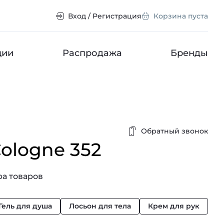
Вход / Регистрация
Корзина пуста
ции
Распродажа
Бренды
Обратный звонок
ologne 352
а товаров
Гель для душа
Лосьон для тела
Крем для рук