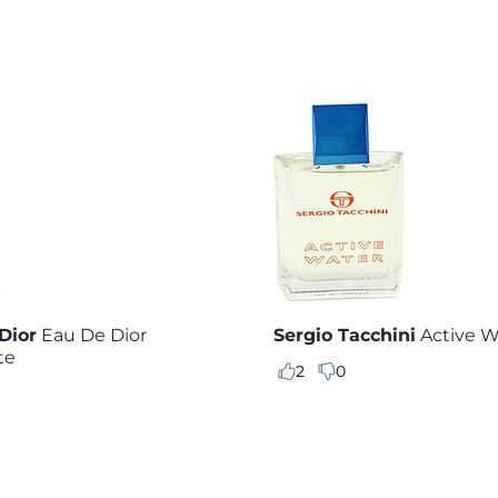
Dior
Eau De Dior
Sergio Tacchini
Active W
te
2
0