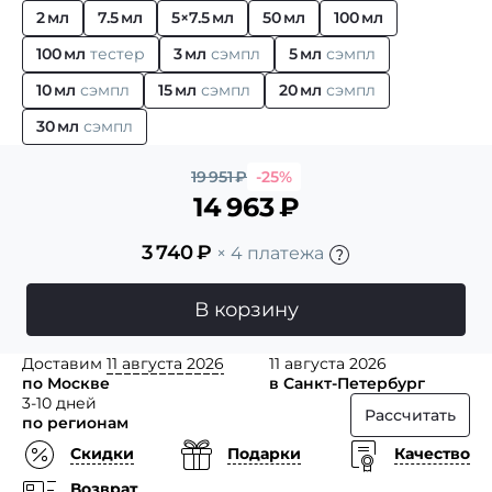
2 мл
7.5 мл
5×7.5 мл
50 мл
100 мл
100 мл
тестер
3 мл
сэмпл
5 мл
сэмпл
10 мл
сэмпл
15 мл
сэмпл
20 мл
сэмпл
30 мл
сэмпл
19 951
₽
-25%
14 963
₽
3 740
₽
× 4 платежа
В корзину
Доставим
11 августа 2026
11 августа 2026
по Москве
в Санкт-Петербург
3-10 дней
Рассчитать
по регионам
Скидки
Подарки
Качество
Возврат