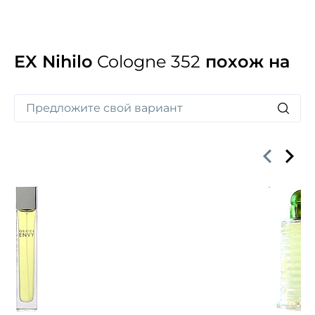
на старинных улочках города.
EX Nihilo
Cologne 352
похож на