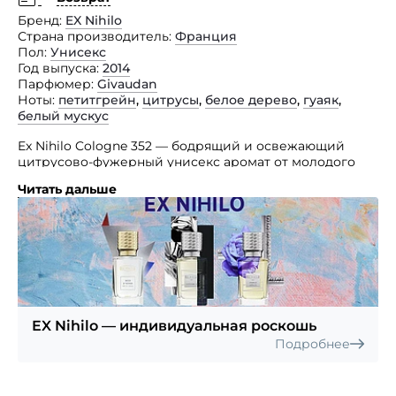
Бренд
EX Nihilo
Страна производитель
Франция
Пол
Унисекс
Год выпуска
2014
Парфюмер
Givaudan
Ноты
петитгрейн
,
цитрусы
,
белое дерево
,
гуаяк
,
белый мускус
Ex Nihilo Cologne 352 — бодрящий и освежающий
цитрусово-фужерный унисекс аромат от молодого
нишевого бренда Ex Nihilo.
Читать дальше
Французский парфюмерный дом просто не мог
в своих творениях пройти мимо Парижа и посвятил
свой аромат этому прекрасному городу, уже
не первый век покоряющему сердца миллионов
людей. Солнечная цитрусовая свежесть открывает
композицию и объединяется с горьковато-пряным
запахом петит-грейна, тонким ароматом светлых
пород древесины, чуть дымным, древесно-ванильным
EX Nihilo — индивидуальная роскошь
запахом гваякового дерева и нежнейшим белым
Подробнее
мускусом. Красивая композиция покоряет своей
свежестью и стильными древесными аккордами,
напоминая ароматы маленьких парижских кафе