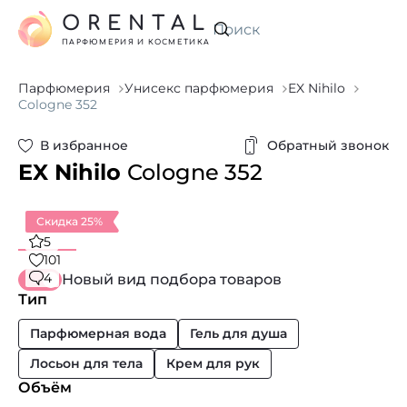
ORENTAL
Искать
ПАРФЮМЕРИЯ И КОСМЕТИКА
Парфюмерия
Унисекс парфюмерия
EX Nihilo
Cologne 352
В избранное
Обратный звонок
EX Nihilo
Cologne 352
Скидка 25%
5
101
4
Новый вид подбора товаров
Тип
Парфюмерная вода
Гель для душа
Лосьон для тела
Крем для рук
Объём