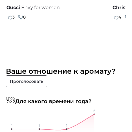
Gucci
Envy for women
Christi
3
0
4
1
Ваше отношение к аромату?
Проголосовать
Для какого времени года?