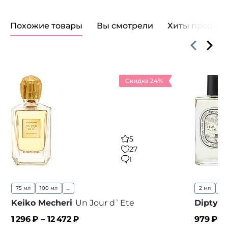
Похожие товары
Вы смотрели
Хиты продаж
Скидка 24%
5
27
1
75 мл
100 мл
...
2 мл
10
Keiko Mecheri
Un Jour d`Ete
Diptyq
1 296
₽ –
12 472
₽
979
₽ –