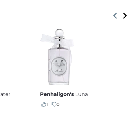
ater
Penhaligon's
Luna
1
0