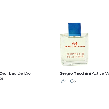
Dior
Eau De Dior
Sergio Tacchini
Active W
te
2
0