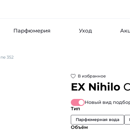
Парфюмерия
Уход
Ак
ne 352
В избранное
EX Nihilo
C
Новый вид подбор
Тип
Парфюмерная вода
Объём