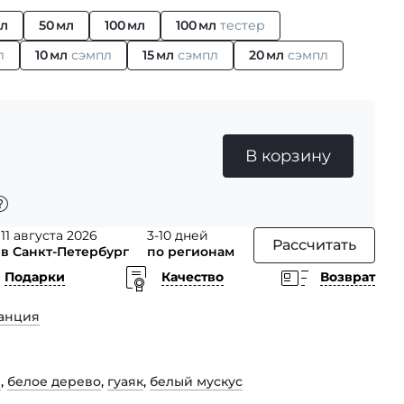
мл
50 мл
100 мл
100 мл
тестер
л
10 мл
сэмпл
15 мл
сэмпл
20 мл
сэмпл
В корзину
11 августа 2026
3-10 дней
Рассчитать
в Санкт-Петербург
по регионам
Подарки
Качество
Возврат
анция
ы
,
белое дерево
,
гуаяк
,
белый мускус