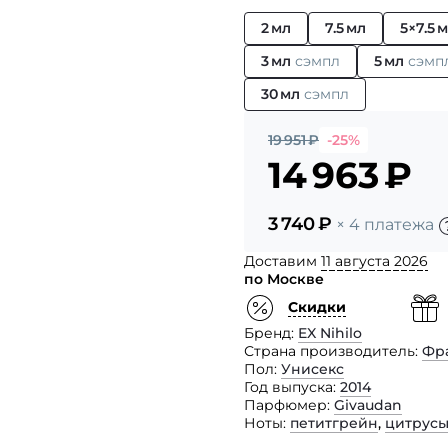
2 мл
7.5 мл
5×7.5 
3 мл
сэмпл
5 мл
сэмп
30 мл
сэмпл
19 951
₽
-25%
14 963
₽
3 740
₽
× 4 платежа
Доставим
11 августа 2026
по Москве
Скидки
Бренд
EX Nihilo
Страна производитель
Фр
Пол
Унисекс
Год выпуска
2014
Парфюмер
Givaudan
Ноты
петитгрейн
,
цитрус