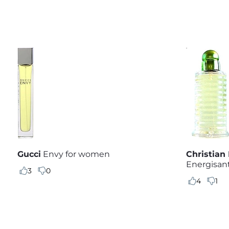
Gucci
Envy for women
Christian 
Energisan
3
0
4
1