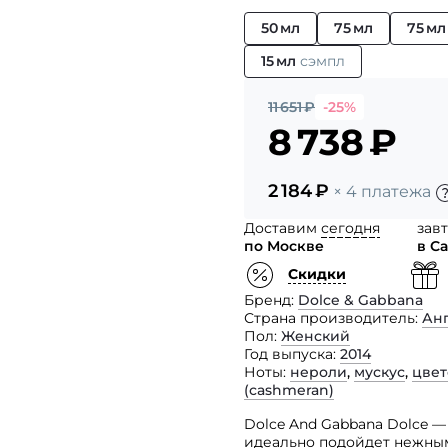
50 мл
75 мл
75 м
15 мл
сэмпл
11 651
₽
-25%
8 738
₽
2 184
₽
× 4 платежа
Доставим
сегодня
зав
по Москве
в С
Скидки
Бренд
Dolce & Gabbana
Страна производитель
Ан
Пол
Женский
Год выпуска
2014
Ноты
нероли
,
мускус
,
цвет
(сashmeran)
Dolce And Gabbana Dolce —
идеально подойдет нежным