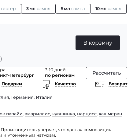
л
тестер
3 мл
сэмпл
5 мл
сэмпл
10 мл
сэмпл
В корзину
тра
3-10 дней
Рассчитать
анкт-Петербург
по регионам
Подарки
Качество
Возврат
глия
,
Германия
,
Италия
ок папайи
,
амариллис
,
кувшинка
,
нарцисс
,
кашмеран
 Производитель уверяет, что данная композиция
 и утонченным натурам.