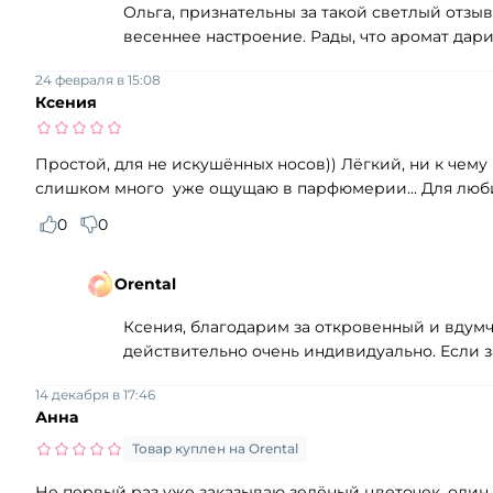
Ольга, признательны за такой светлый отз
весеннее настроение. Рады, что аромат дари
24 февраля в 15:08
Ксения
Простой, для не искушённых носов)) Лёгкий, ни к чему 
слишком много уже ощущаю в парфюмерии... Для любите
0
0
Orental
Ксения, благодарим за откровенный и вдумч
действительно очень индивидуально. Если з
14 декабря в 17:46
Анна
Товар куплен на Orental
Не первый раз уже заказываю зелёный цветочек, один и