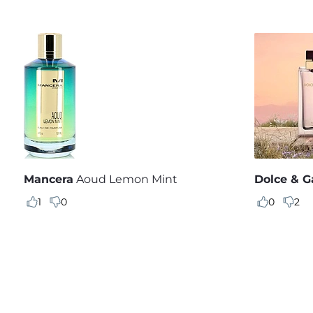
Mancera
Aoud Lemon Mint
Dolce & 
1
0
0
2