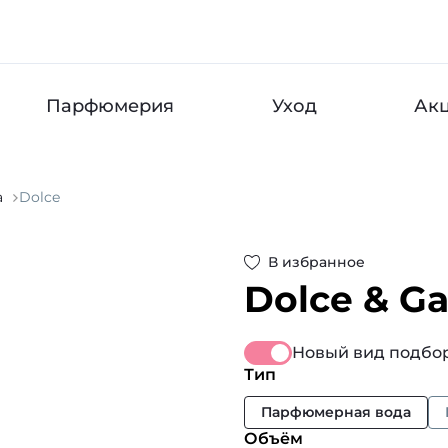
Парфюмерия
Уход
Ак
a
Dolce
В избранное
Dolce & G
Новый вид подбор
Тип
Парфюмерная вода
Объём