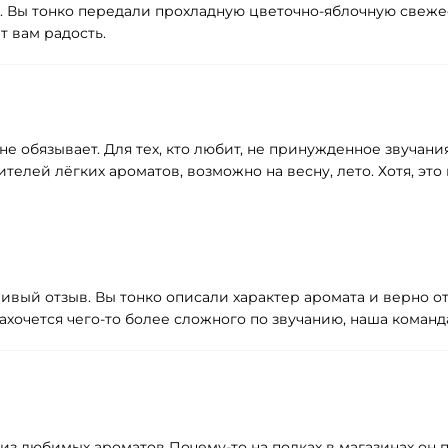
ыв. Вы тонко передали прохладную цветочно-яблочную свеж
т вам радость.
не обязывает. Для тех, кто любит, не принужденное звучани
лей лёгких ароматов, возможно на весну, лето. Хотя, это
ивый отзыв. Вы тонко описали характер аромата и верно о
ахочется чего-то более сложного по звучанию, наша команд
з любимых ароматов Почему-то на полках в магазинах он пр