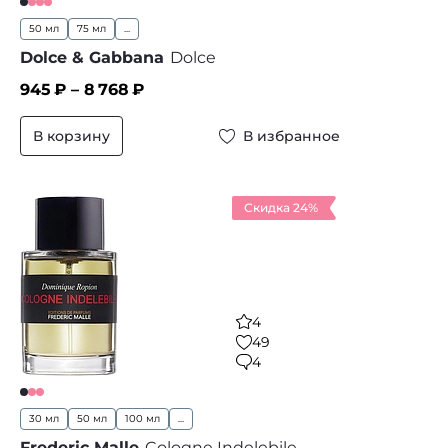
50 мл
75 мл
...
Dolce & Gabbana
Dolce
945
₽ –
8 768
₽
В корзину
В избранное
Скидка 24%
4
49
4
30 мл
50 мл
100 мл
...
Frederic Malle
Cologne Indelebile