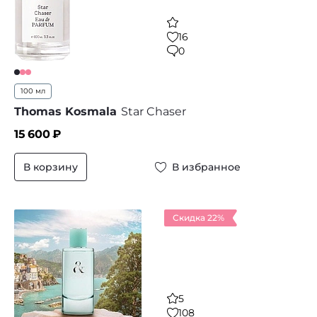
16
0
100 мл
Thomas Kosmala
Star Chaser
15 600
₽
В корзину
В избранное
Скидка 22%
5
108