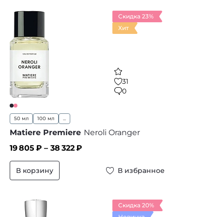
Скидка 23%
Хит
31
0
50 мл
100 мл
...
Matiere Premiere
Neroli Oranger
19 805
₽ –
38 322
₽
В корзину
В избранное
Скидка 20%
Новинка