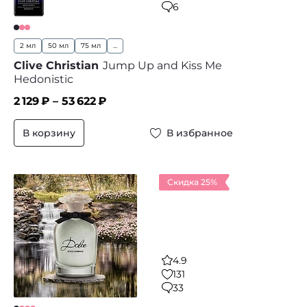
6
2 мл
50 мл
75 мл
...
Clive Christian
Jump Up and Kiss Me
Hedonistic
2 129
₽ –
53 622
₽
В корзину
В избранное
Скидка 25%
4.9
131
33