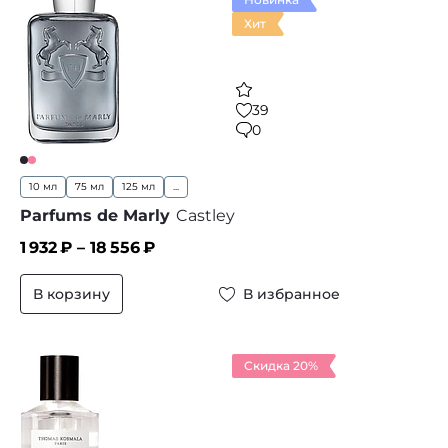
Хит
39
0
10 мл
75 мл
125 мл
...
Parfums de Marly
Castley
1 932
₽ –
18 556
₽
В корзину
В избранное
Скидка 20%