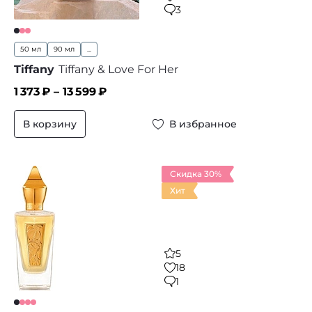
3
50 мл
90 мл
...
Tiffany
Tiffany & Love For Her
1 373
₽ –
13 599
₽
В корзину
В избранное
Скидка 30%
Хит
5
18
1