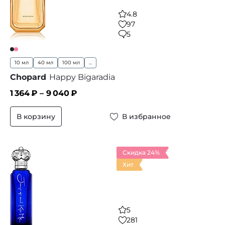
4.8
97
5
10 мл
40 мл
100 мл
...
Chopard
Happy Bigaradia
1 364
₽ –
9 040
₽
В корзину
В избранное
Скидка 24%
Хит
5
281