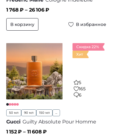
1 768
₽ –
26 106
₽
В корзину
В избранное
Скидка 22%
Хит
5
165
6
50 мл
90 мл
150 мл
...
Gucci
Guilty Absolute Pour Homme
1 152
₽ –
11 608
₽