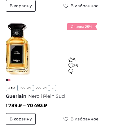
В корзину
В избранное
Скидка 25%
5
36
1
2 мл
100 мл
200 мл
...
Guerlain
Nеroli Plein Sud
1 789
₽ –
70 493
₽
В корзину
В избранное