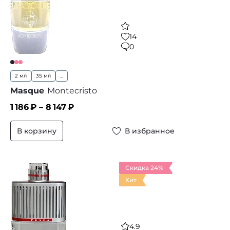
14
0
2 мл
35 мл
...
Masque
Montecristo
1 186
₽ –
8 147
₽
В корзину
В избранное
Скидка 24%
Хит
4.9