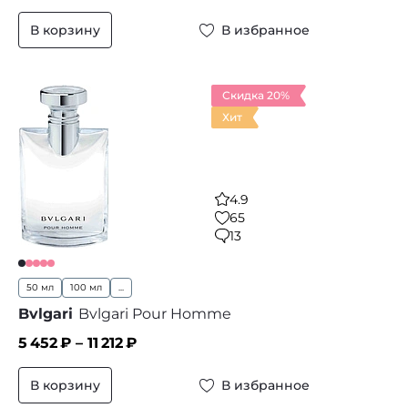
В корзину
В избранное
Скидка 20%
Хит
4.9
65
13
50 мл
100 мл
...
Bvlgari
Bvlgari Pour Homme
5 452
₽ –
11 212
₽
В корзину
В избранное