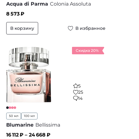
Acqua di Parma
Colonia Assoluta
8 573
₽
В корзину
В избранное
Скидка 20%
5
25
14
50 мл
100 мл
Blumarine
Bellissima
16 112
₽ –
24 668
₽