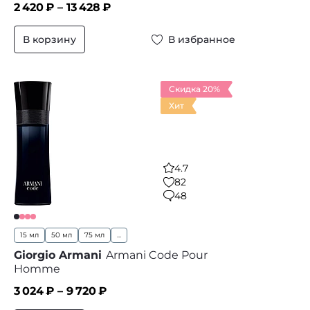
2 420
₽ –
13 428
₽
В корзину
В избранное
Скидка 20%
Хит
4.7
82
48
15 мл
50 мл
75 мл
...
Giorgio Armani
Armani Code Pour
Homme
3 024
₽ –
9 720
₽