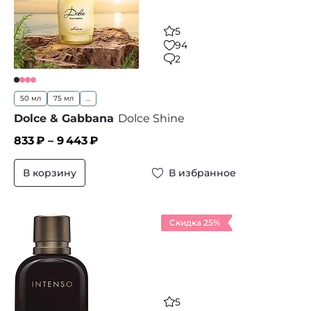
5
94
2
50 мл
75 мл
...
Dolce & Gabbana
Dolce Shine
833
₽ –
9 443
₽
В корзину
В избранное
Скидка 25%
5