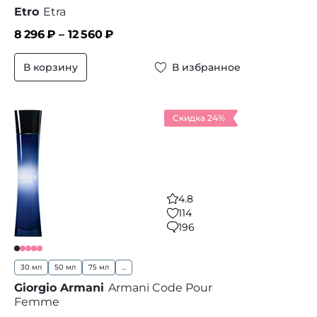
Etro
Etra
8 296
₽ –
12 560
₽
В корзину
В избранное
Скидка 24%
4.8
114
196
30 мл
50 мл
75 мл
...
Giorgio Armani
Armani Code Pour
Femme