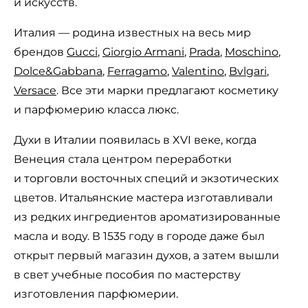
и искусств.
Италия — родина известных на весь мир
брендов
Gucci
,
Giorgio Armani
,
Prada
,
Moschino
,
Dolce&Gabbana
,
Ferragamo
,
Valentino
,
Bvlgari
,
Versace
. Все эти марки предлагают косметику
и парфюмерию класса люкс.
Духи в Италии появилась в XVI веке, когда
Венеция стала центром переработки
и торговли восточных специй и экзотических
цветов. Итальянские мастера изготавливали
из редких ингредиентов ароматизированные
масла и воду. В 1535 году в городе даже был
открыт первый магазин духов, а затем вышли
в свет учебные пособия по мастерству
изготовления парфюмерии.