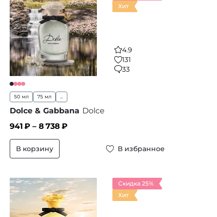
Хит
4.9
131
33
50 мл
75 мл
...
Dolce & Gabbana
Dolce
941
₽ –
8 738
₽
В корзину
В избранное
Скидка 25%
Хит