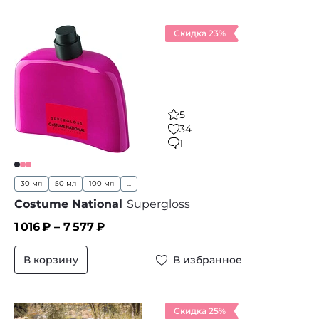
Скидка 23%
5
34
1
30 мл
50 мл
100 мл
...
Costume National
Supergloss
1 016
₽ –
7 577
₽
В корзину
В избранное
Скидка 25%