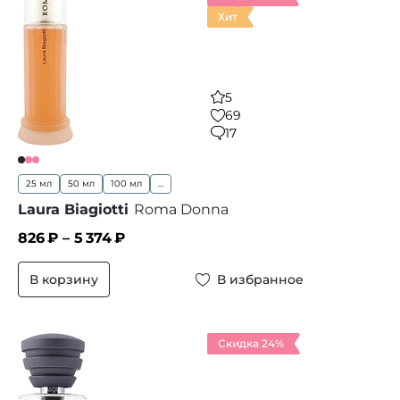
Хит
5
69
17
25 мл
50 мл
100 мл
...
Laura Biagiotti
Roma Donna
826
₽ –
5 374
₽
В корзину
В избранное
Скидка 24%