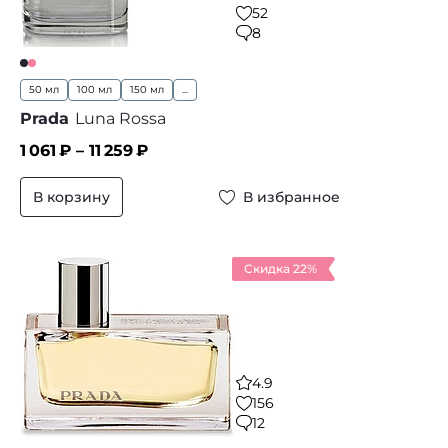
52
8
50 мл
100 мл
150 мл
...
Prada
Luna Rossa
1 061
₽ –
11 259
₽
В корзину
В избранное
Скидка 22%
4.9
156
12