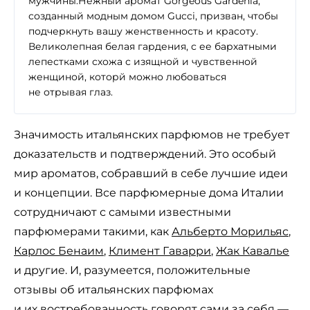
мужчины.Нежный аромат Gorgeous Gardenia,
созданный модным домом Gucci, призван, чтобы
подчеркнуть вашу женственность и красоту.
Великолепная белая гардения, с ее бархатными
лепестками схожа с изящной и чувственной
женщиной, которй можно любоваться
не отрывая глаз.
Значимость итальянских парфюмов не требует
доказательств и подтверждений. Это особый
мир ароматов, собравший в себе лучшие идеи
и концепции. Все парфюмерные дома Италии
сотрудничают с самыми известными
парфюмерами такими, как
Альберто Морильяс
,
Карлос Бенаим
,
Климент Гаварри
,
Жак Кавалье
и другие. И, разумеется, положительные
отзывы об итальянских парфюмах
и их востребованность говорят сами за себя —