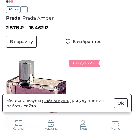
80 мл
...
Prada
Prada Amber
2 878
₽ –
16 462
₽
В корзину
В избранное
Скидка 22%
4.7
Мы используем
файлы куки
, для улучшения
Ok
26
работы сайта
23
Prada
Prada Tendre
Каталог
Корзина
Вход
Меню