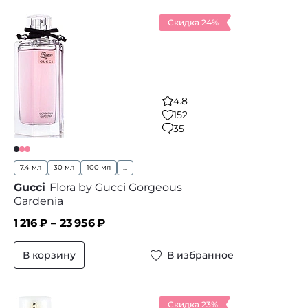
Скидка 24%
4.8
152
35
7.4 мл
30 мл
100 мл
...
Gucci
Flora by Gucci Gorgeous
Gardenia
1 216
₽ –
23 956
₽
В корзину
В избранное
Скидка 23%