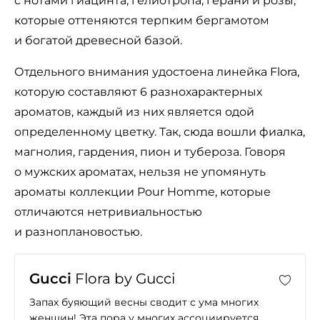
с нотами гиацинта, гелиотропа, герани и розы,
которые оттеняются терпким бергамотом
и богатой древесной базой.
Отдельного внимания удостоена линейка Flora,
которую составляют 6 разнохарактерных
ароматов, каждый из них является одой
определенному цветку. Так, сюда вошли фиалка,
магнолия, гардения, пион и тубероза. Говоря
о мужских ароматах, нельзя не упомянуть
ароматы коллекции Pour Homme, которые
отличаются нетривиальностью
и разноплановостью.
Gucci
Flora by Gucci
Запах буяющий весны сводит с ума многих
женщин! Эта пора у многих ассоциируется