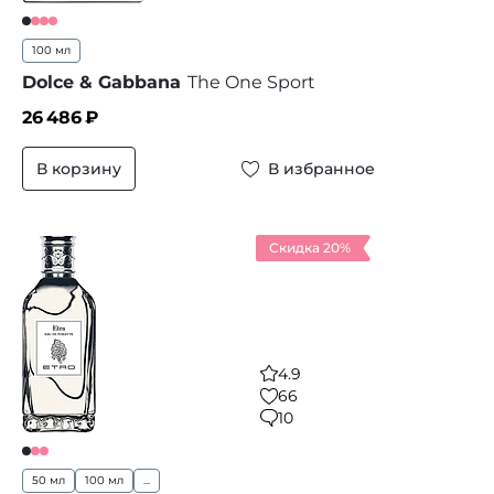
100 мл
Dolce & Gabbana
The One Sport
26 486
₽
В корзину
В избранное
Скидка 20%
4.9
66
10
50 мл
100 мл
...