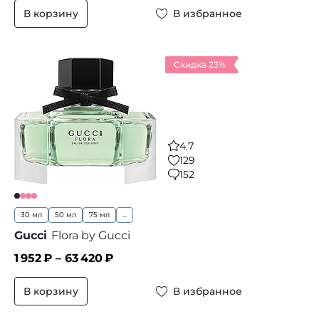
В корзину
В избранное
Скидка 23%
4.7
129
152
30 мл
50 мл
75 мл
...
Gucci
Flora by Gucci
1 952
₽ –
63 420
₽
В корзину
В избранное