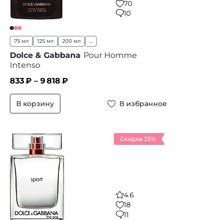
70
10
75 мл
125 мл
200 мл
...
Dolce & Gabbana
Pour Homme
Intenso
833
₽ –
9 818
₽
В корзину
В избранное
Скидка 25%
4.6
18
11