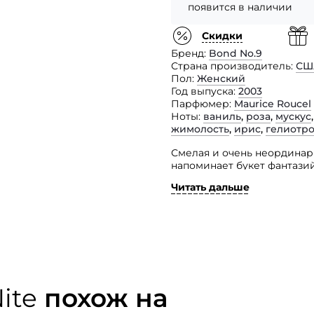
появится в наличии
Скидки
Бренд
Bond No.9
Страна производитель
СШ
Пол
Женский
Год выпуска
2003
Парфюмер
Maurice Roucel
Ноты
ваниль
,
роза
,
мускус
жимолость
,
ирис
,
гелиотр
Смелая и очень неординар
напоминает букет фантазий
Читать дальше
Здесь женственность и уто
и раскрепощенностью. Цве
жимолости, хрупкого ириса
амбры, гелиотропа и альд
ванилью. Невероятно горя
и провокационный аромат 
и уверенным в себе женщин
поддаться. Этот уникальн
ite
похож на
соблазнения и покорения. 
свиданий, шумных вечери