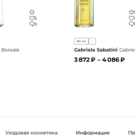
5
0
60 мл
...
c Boreale
Gabriela Sabatini
Gabrie
3 872
₽ –
4 086
₽
ину
В корзину
В избранное
В
Уходовая косметика
Информация
П