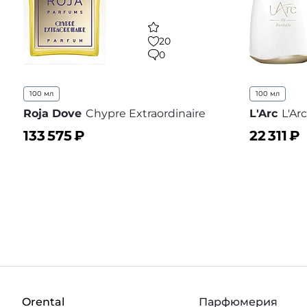
20
0
100 мл
100 мл
Roja Dove
Chypre Extraordinaire
L'Arc
L'Ar
133 575
₽
22 311
₽
В корзину
В корз
В избранное
Orental
Парфюмерия