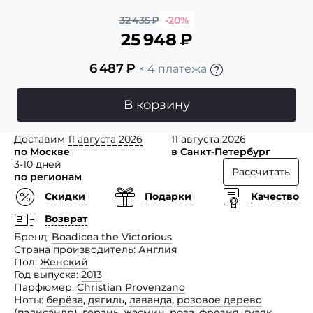
32 435
₽
-20%
25 948
₽
6 487
₽
× 4 платежа
В корзину
Доставим
11 августа 2026
11 августа 2026
по Москве
в Санкт-Петербург
3-10 дней
Рассчитать
по регионам
Скидки
Подарки
Качество
Возврат
Бренд
Boadicea the Victorious
Страна производитель
Англия
Пол
Женский
Год выпуска
2013
Парфюмер
Christian Provenzano
Ноты
берёза
,
дягиль
,
лаванда
,
розовое дерево
(палисандр)
,
герань
,
жасмин
,
роза
,
фрезия
,
гуаяк
,