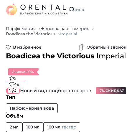
ORENTAL
Искать
ПАРФЮМЕРИЯ И КОСМЕТИКА
Парфюмерия
Женская парфюмерия
Boadicea the Victorious
Imperial
В избранное
Обратный звонок
Boadicea the Victorious
Imperial
Скидка 20%
5
48
3
Новый вид подбора товаров
-7% СКИДКА7
Тип
Парфюмерная вода
Объём
2 мл
100 мл
100 мл
тестер