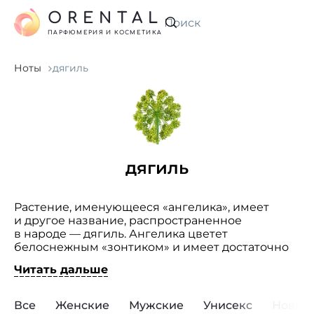
ORENTAL
Искать
ПАРФЮМЕРИЯ И КОСМЕТИКА
Ноты
дягиль
дягиль
Растение, именующееся «ангелика», имеет
и другое название, распространенное
в народе — дягиль. Ангелика цветет
белоснежным «зонтиком» и имеет достаточно
неприметный вид. В парфюмерии ангелика
Читать дальше
начала применятся с конца XIX века. Растение
было замечено, благодаря экзотическому
мускусному аромату, которым обладает его
Все
Женские
Мужские
Унисекс
Новин
эфирное масло. Оно используется как