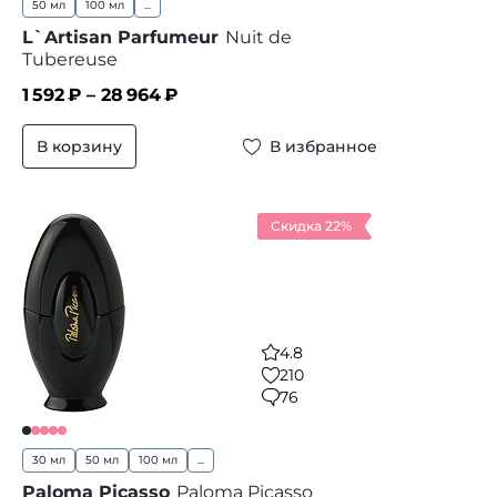
50 мл
100 мл
...
L`Artisan Parfumeur
Nuit de
Tubereuse
1 592
₽ –
28 964
₽
В корзину
В избранное
Скидка 22%
4.8
210
76
30 мл
50 мл
100 мл
...
Paloma Picasso
Paloma Picasso