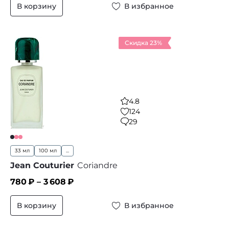
В корзину
В избранное
Скидка 23%
4.8
124
29
33 мл
100 мл
...
Jean Couturier
Coriandre
780
₽ –
3 608
₽
В корзину
В избранное