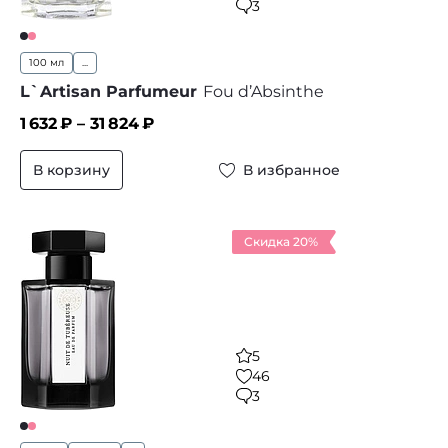
3
100 мл
...
L`Artisan Parfumeur
Fou d’Absinthe
1 632
₽ –
31 824
₽
В корзину
В избранное
Скидка 20%
5
46
3