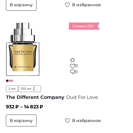
В корзину
В избранное
Скидка 23%
11
0
2 мл
100 мл
...
The Different Company
Oud For Love
932
₽ –
14 823
₽
В корзину
В избранное