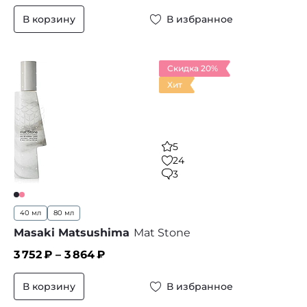
В корзину
В избранное
Скидка 20%
Хит
5
24
3
40 мл
80 мл
Masaki Matsushima
Mat Stone
3 752
₽ –
3 864
₽
В корзину
В избранное