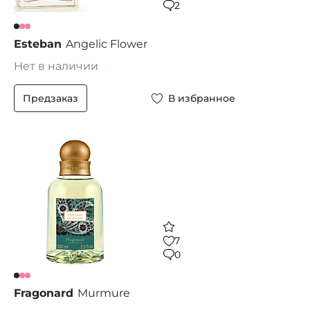
2
Esteban
Angelic Flower
Нет в наличии
Предзаказ
В избранное
7
0
Fragonard
Murmure