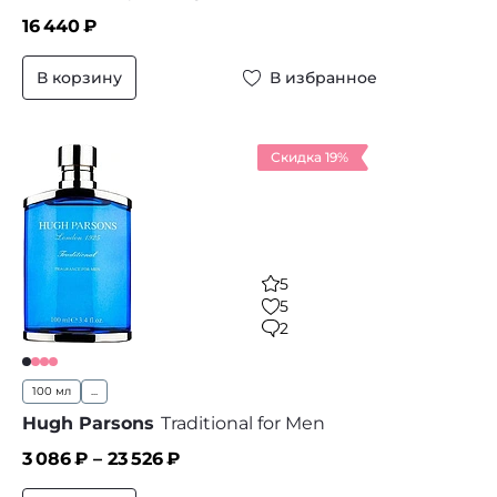
16 440
₽
В корзину
В избранное
Скидка 19%
5
5
2
100 мл
...
Hugh Parsons
Traditional for Men
3 086
₽ –
23 526
₽