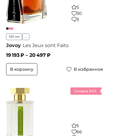
5
30
3
100 мл
...
Jovoy
Les Jeux sont Faits
19 193
₽ –
20 497
₽
В корзину
В избранное
Скидка 24%
5
66