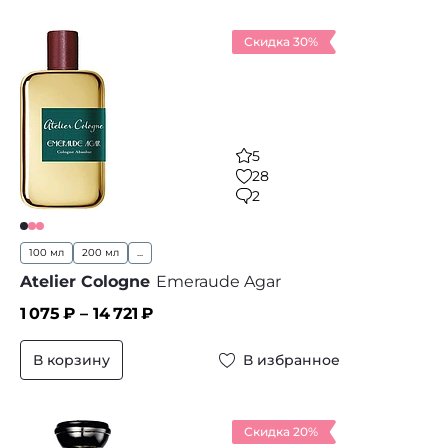
Скидка 30%
5
28
2
100 мл
200 мл
...
Atelier Cologne
Emeraude Agar
1 075
₽ –
14 721
₽
В корзину
В избранное
Скидка 20%