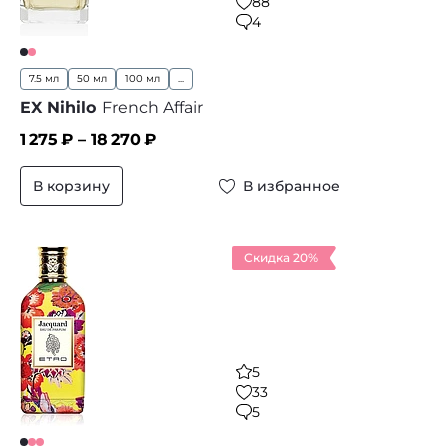
88
4
7.5 мл
50 мл
100 мл
...
EX Nihilo
French Affair
1 275
₽ –
18 270
₽
В корзину
В избранное
Скидка 20%
5
33
5