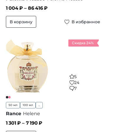
1 004
₽ –
86 416
₽
В корзину
В избранное
Скидка 24%
5
24
7
50 мл
100 мл
...
Rance
Helene
1 301
₽ –
7 190
₽