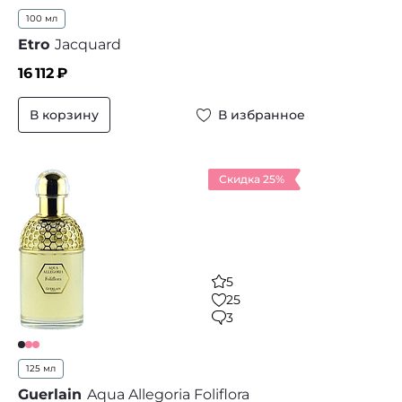
100 мл
Etro
Jacquard
16 112
₽
В корзину
В избранное
Скидка 25%
5
25
3
125 мл
Guerlain
Aqua Allegoria Foliflora