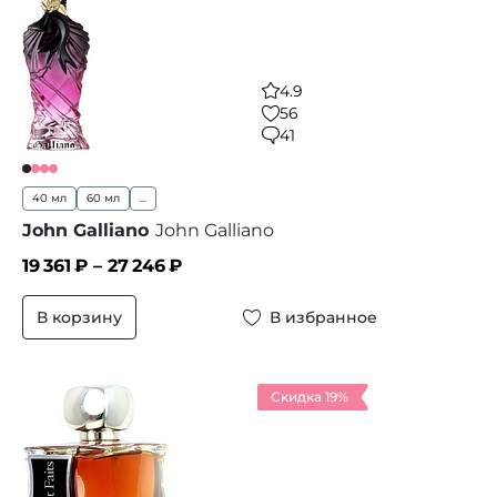
4.9
56
41
40 мл
60 мл
...
John Galliano
John Galliano
19 361
₽ –
27 246
₽
В корзину
В избранное
Скидка 19%