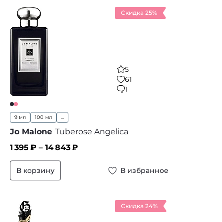
Скидка 25%
5
61
1
9 мл
100 мл
...
Jo Malone
Tuberose Angelica
1 395
₽ –
14 843
₽
В корзину
В избранное
Скидка 24%