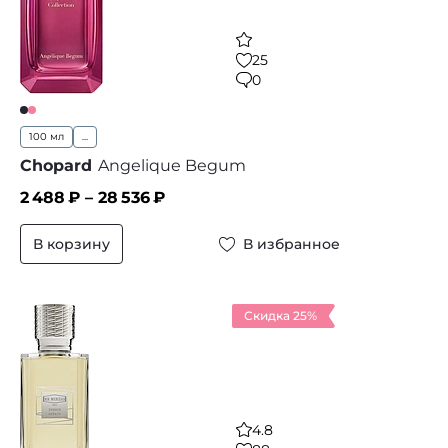
25
0
100 мл
...
Chopard
Angelique Begum
2 488
₽ –
28 536
₽
В корзину
В избранное
Скидка 25%
4.8