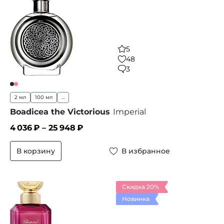
5
48
3
2 мл
100 мл
...
Boadicea the Victorious
Imperial
4 036
₽ –
25 948
₽
В корзину
В избранное
Скидка 20%
Новинка