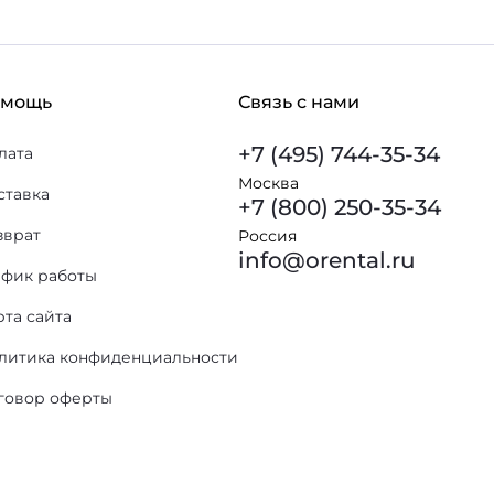
омощь
Связь с нами
+7 (495) 744-35-34
лата
Москва
ставка
+7 (800) 250-35-34
зврат
Россия
info@orental.ru
афик работы
рта сайта
литика конфиденциальности
говор оферты