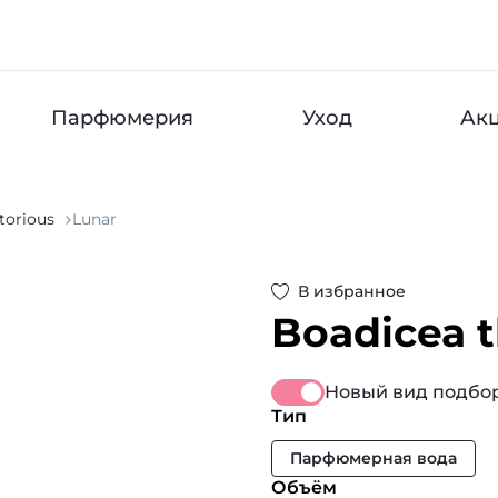
Парфюмерия
Уход
Ак
torious
Lunar
В избранное
Boadicea t
Новый вид подбор
Тип
Парфюмерная вода
Объём