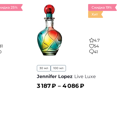
кидка 25%
Скидка 19%
Хит
4.7
81
54
0
41
30 мл
100 мл
Jennifer Lopez
Live Luxe
3 187
₽ –
4 086
₽
В корзину
 избранное
В избранное