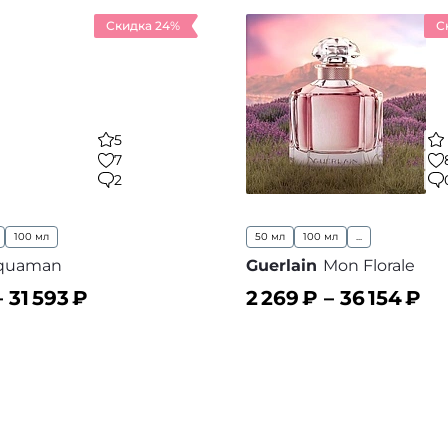
Скидка 24%
С
5
7
2
100 мл
50 мл
100 мл
...
quaman
Guerlain
Mon Florale
–
31 593
₽
2 269
₽ –
36 154
₽
ину
В корзину
В избранное
В