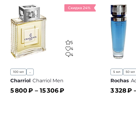
Скидка 24%
5
4
4
100 мл
...
5 мл
50 мл
Charriol
Charriol Men
Rochas
A
5 800
₽ –
15 306
₽
3 328
₽ 
В корзину
В корз
В избранное