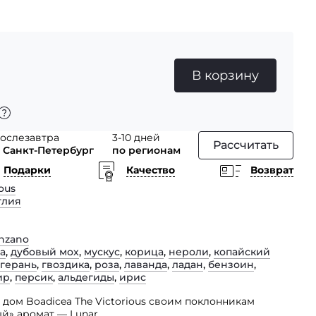
В корзину
ослезавтра
3-10 дней
Рассчитать
 Санкт-Петербург
по регионам
Подарки
Качество
Возврат
ous
глия
enzano
а
,
дубовый мох
,
мускус
,
корица
,
нероли
,
копайский
герань
,
гвоздика
,
роза
,
лаванда
,
ладан
,
бензоин
,
ир
,
персик
,
альдегиды
,
ирис
ом Boadicea The Victorious своим поклонникам
й» аромат — Lunar.