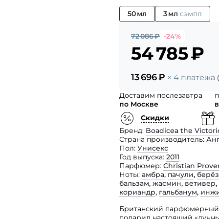
50 мл
3 мл
сэмпл
72 086
₽
-24%
54 785
₽
13 696
₽
× 4 платежа
Доставим
послезавтра
п
по Москве
в
Скидки
Бренд
Boadicea the Victori
Страна производитель
Ан
Пол
Унисекс
Год выпуска
2011
Парфюмер
Christian Prov
Ноты
амбра
,
пачули
,
берёз
бальзам
,
жасмин
,
ветивер
,
кориандр
,
гальбанум
,
инж
Британский парфюмерный д
подарил настоящий «лунны