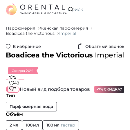
ORENTAL
Искать
ПАРФЮМЕРИЯ И КОСМЕТИКА
Парфюмерия
Женская парфюмерия
Boadicea the Victorious
Imperial
В избранное
Обратный звонок
Boadicea the Victorious
Imperial
Скидка 20%
5
48
3
Новый вид подбора товаров
-7% СКИДКА7
Тип
Парфюмерная вода
Объём
2 мл
100 мл
100 мл
тестер