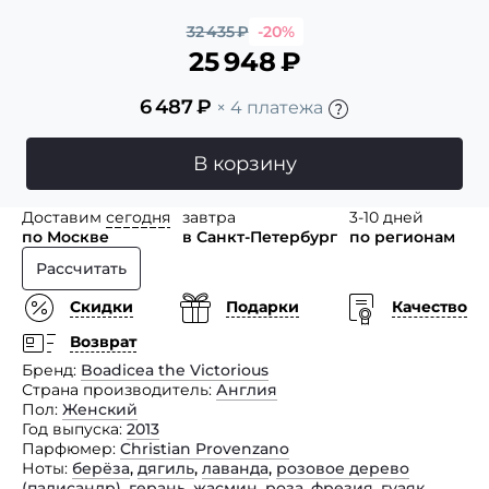
32 435
₽
-20%
25 948
₽
6 487
₽
× 4 платежа
В корзину
Доставим
сегодня
завтра
3-10 дней
по Москве
в Санкт-Петербург
по регионам
Рассчитать
Скидки
Подарки
Качество
Возврат
Бренд
Boadicea the Victorious
Страна производитель
Англия
Пол
Женский
Год выпуска
2013
Парфюмер
Christian Provenzano
Ноты
берёза
,
дягиль
,
лаванда
,
розовое дерево
(палисандр)
,
герань
,
жасмин
,
роза
,
фрезия
,
гуаяк
,