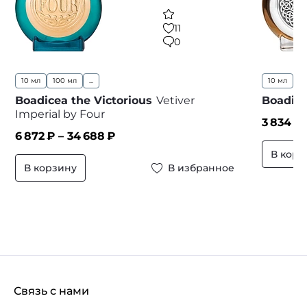
11
0
10 мл
100 мл
...
10 мл
Boadicea the Victorious
Vetiver
Boadice
Imperial by Four
3 834
₽
6 872
₽ –
34 688
₽
В корз
В корзину
В избранное
Связь с нами