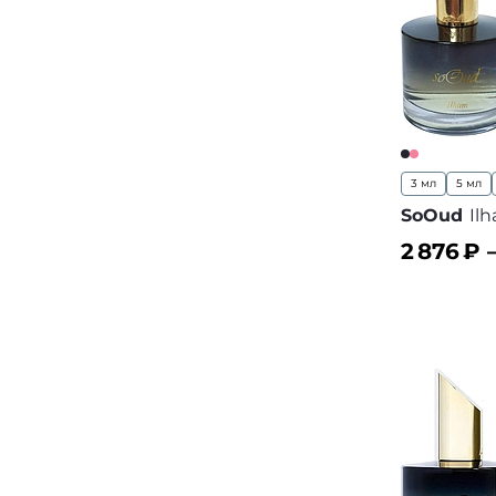
3 мл
5 мл
SoOud
Il
2 876
₽ 
В корз