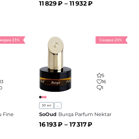
11 829
₽ –
11 932
₽
В корзину
 избранное
В избранное
кидка 23%
Скидка 23%
5
13
16
0
1
30 мл
...
 Fine
SoOud
Burqa Parfum Nektar
16 193
₽ –
17 317
₽
В корзину
 избранное
В избранное