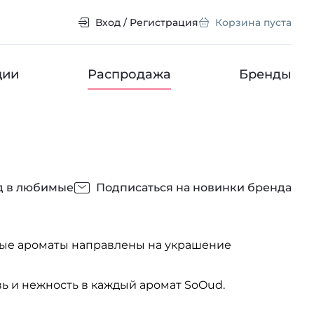
Вход / Регистрация
Корзина пуста
ции
Распродажа
Бренды
д в любимые
Подписаться на новинки бренда
овые ароматы направлены на украшение
ь и нежность в каждый аромат SoOud.
своего обладателя, хотя бы на то время, пока