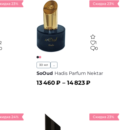
кидка 23%
Скидка 23%
2
1
0
0
30 мл
...
SoOud
Hadis Parfum Nektar
13 460
₽ –
14 823
₽
В корзину
 избранное
В избранное
кидка 24%
Скидка 23%