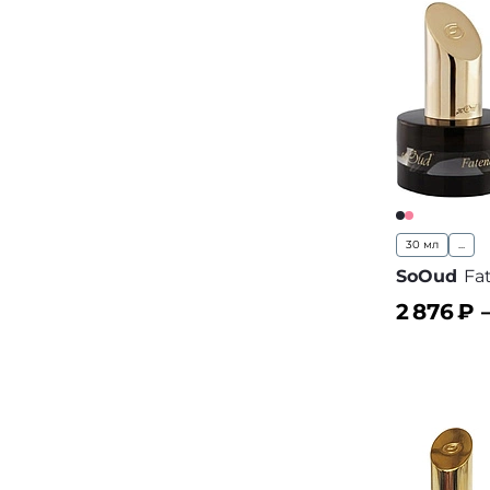
30 мл
...
SoOud
Fa
2 876
₽ 
В корз