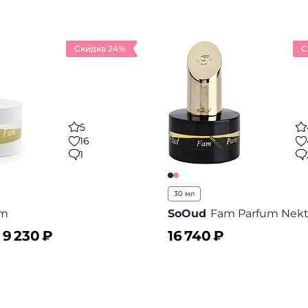
Скидка 24%
С
5
16
1
30 мл
m
SoOud
Fam Parfum Nekt
–
9 230
₽
16 740
₽
ину
В корзину
В избранное
В