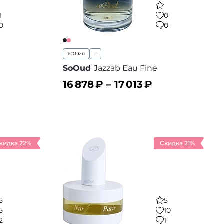
1
0
0
0
100 мл
...
SoOud
Jazzab Eau Fine
16 878
₽ –
17 013
₽
В корзину
 избранное
В избранное
кидка 22%
Скидка 21%
5
5
5
10
2
1