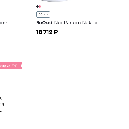
30 мл
ine
SoOud
Nur Parfum Nektar
18 719
₽
В корзину
 избранное
В избранное
кидка 21%
5
29
2