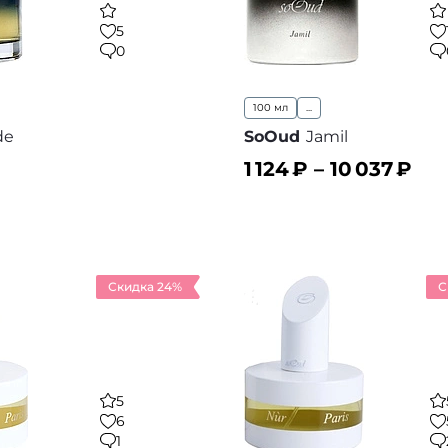
5
0
100 мл
...
de
SoOud
Jamil
1 124
₽ –
10 037
₽
ину
В корзину
В избранное
В
Скидка 24%
С
5
6
1