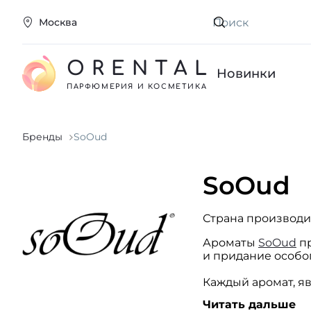
Москва
Искать
ORENTAL
Новинки
ПАРФЮМЕРИЯ И КОСМЕТИКА
Бренды
SoOud
SoOud
Страна производи
Ароматы
SoOud
пр
и придание особо
Каждый аромат, я
Он стремился сдел
Читать дальше
звучит аромат.