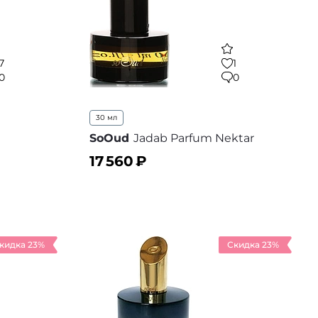
7
1
0
0
30 мл
SoOud
Jadab Parfum Nektar
17 560
₽
В корзину
 избранное
В избранное
кидка 23%
Скидка 23%