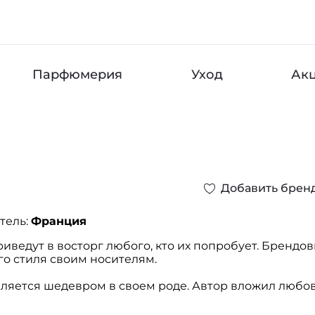
Парфюмерия
Уход
Ак
Добавить брен
тель:
Франция
иведут в восторг любого, кто их попробует. Бренд
го стиля своим носителям.
вляется шедевром в своем роде. Автор вложил любов
ать такие ароматы, которые изменят мировоззрение 