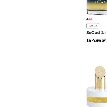
100 мл
SoOud
Ja
15 436
₽
В корз