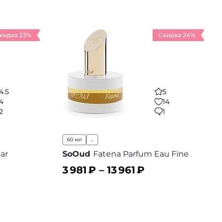
кидка 23%
Скидка 24%
4.5
5
4
14
2
1
60 мл
...
ar
SoOud
Fatena Parfum Eau Fine
3 981
₽ –
13 961
₽
В корзину
 избранное
В избранное