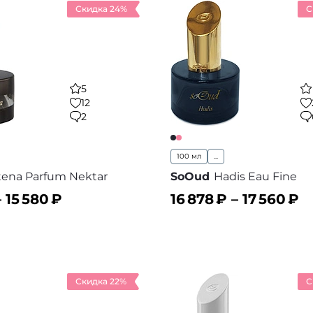
Скидка 24%
С
5
12
2
100 мл
...
tena Parfum Nektar
SoOud
Hadis Eau Fine
–
15 580
₽
16 878
₽ –
17 560
₽
ину
В корзину
В избранное
В
Скидка 22%
С