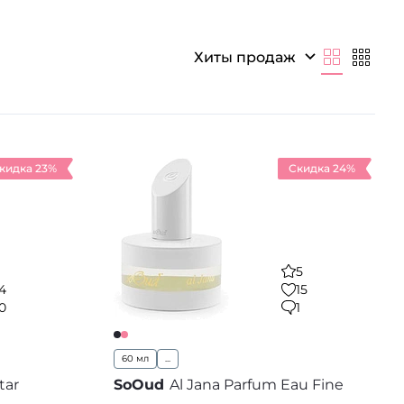
иобрести один из ароматов марки со скидкой.
Хиты продаж
кидка 23%
Скидка 24%
5
4
15
0
1
60 мл
...
tar
SoOud
Al Jana Parfum Eau Fine