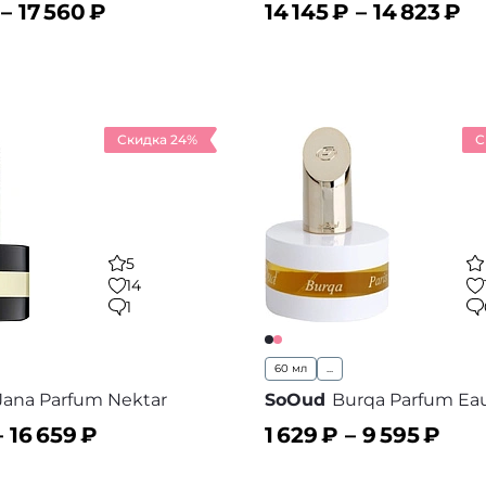
 –
17 560
₽
14 145
₽ –
14 823
₽
ину
В корзину
В избранное
В
Скидка 24%
С
5
14
1
60 мл
...
 Jana Parfum Nektar
SoOud
Burqa Parfum Eau
–
16 659
₽
1 629
₽ –
9 595
₽
ину
В корзину
В избранное
В