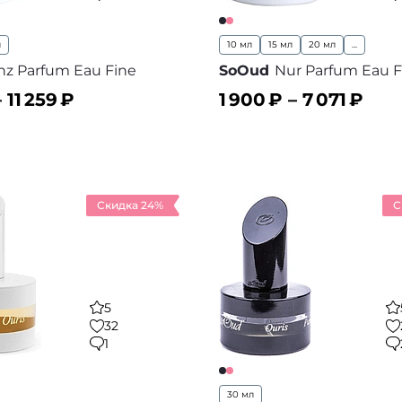
л
10 мл
15 мл
20 мл
...
nz Parfum Eau Fine
SoOud
Nur Parfum Eau F
–
11 259
₽
1 900
₽ –
7 071
₽
ину
В корзину
В избранное
В
Скидка 24%
С
5
32
1
30 мл