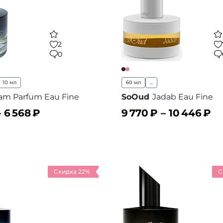
2
0
10 мл
60 мл
...
ham Parfum Eau Fine
SoOud
Jadab Eau Fine
–
6 568
₽
9 770
₽ –
10 446
₽
ину
В корзину
В избранное
В
Скидка 22%
С