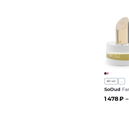
60 мл
...
SoOud
Fa
1 478
₽ 
В корз