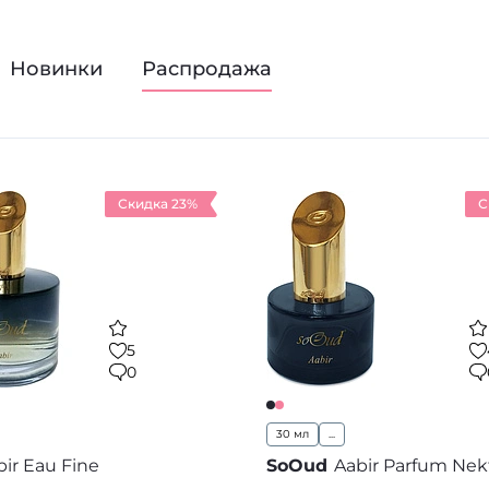
нашего сайта у вас есть уникальная возможность пр
Новинки
Распродажа
Скидка 23%
С
5
0
30 мл
...
bir Eau Fine
SoOud
Aabir Parfum Nek