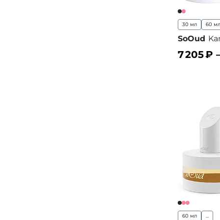
30 мл
60 м
SoOud
Ka
7 205
₽ 
В корз
60 мл
...