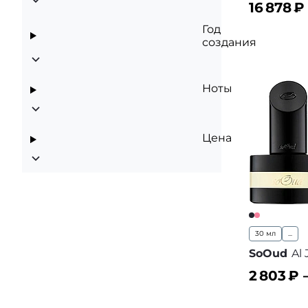
16 878
₽
Год
В корз
создания
Ноты
Цена
30 мл
...
SoOud
Al
2 803
₽ 
В корз