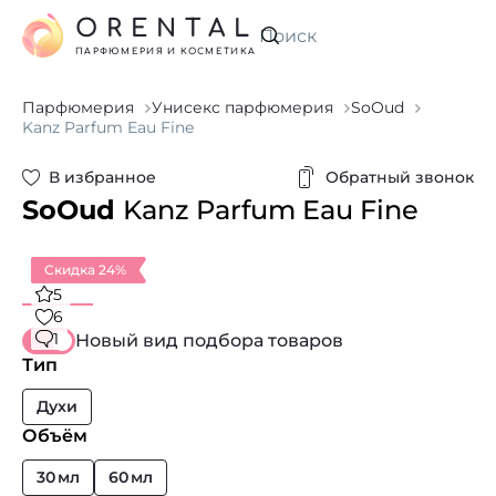
ORENTAL
Искать
ПАРФЮМЕРИЯ И КОСМЕТИКА
Парфюмерия
Унисекс парфюмерия
SoOud
Kanz Parfum Eau Fine
В избранное
Обратный звонок
SoOud
Kanz Parfum Eau Fine
Скидка 24%
5
6
1
Новый вид подбора товаров
Тип
Духи
Объём
30 мл
60 мл