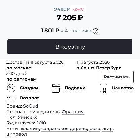
9 480
₽
-24%
7 205
₽
1 801
₽
× 4 платежа
В корзину
Доставим
11 августа 2026
11 августа 2026
по Москве
в Санкт-Петербург
3-10 дней
Рассчитать
по регионам
Скидки
Подарки
Качество
Возврат
Бренд
SoOud
Страна производитель
Франция
Пол
Унисекс
Год выпуска
2010
Ноты
жасмин
,
сандаловое дерево
,
роза
,
агар
,
ципреол