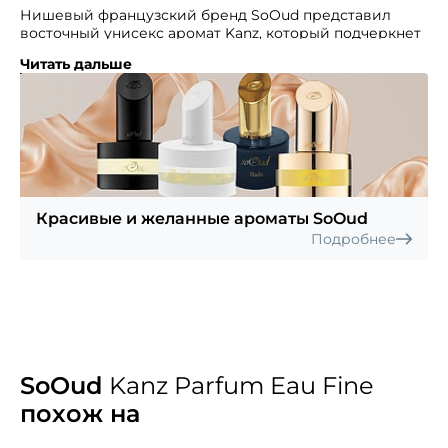
Нишевый французский бренд SoOud представил
восточный унисекс аромат Kanz, который подчеркнет
неповторимый стиль и особенный шарм своих
Читать дальше
носителей.
Парфюм обладает серьезным звучанием,
но с энергичным, страстным, ослепительным
и искрящимся акцентом. Ноты индийского сандала,
драгоценной и магической древесины уда, жасмина,
болгарской розы и циперуса сплетаются
в интригующие благоухание, тайну которого так
и хочется разгадать…
Красивые и желанные ароматы SoOud
Подробнее
SoOud
Kanz Parfum Eau Fine
похож на