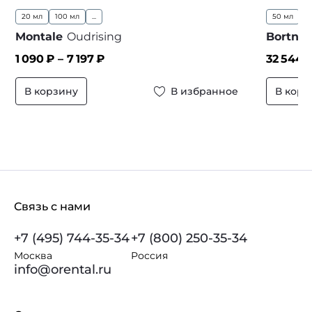
20 мл
100 мл
...
50 мл
...
Montale
Oudrising
Bortnik
1 090
₽ –
7 197
₽
32 544
В корзину
В избранное
В корз
Связь с нами
+7 (495) 744-35-34
+7 (800) 250-35-34
Москва
Россия
info@orental.ru