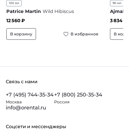
100 мл
90 мл
...
Patrice Martin
Wild Hibiscus
Ajmal
S
12 560
₽
3 834
₽ 
В корзину
В избранное
В корз
Связь с нами
+7 (495) 744-35-34
+7 (800) 250-35-34
Москва
Россия
info@orental.ru
Соцсети и мессенджеры