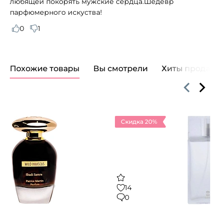
любящей покорять мужские сердца.Шедевр
парфюмерного искуства!
0
1
Похожие товары
Вы смотрели
Хиты продаж
Скидка 20%
14
0