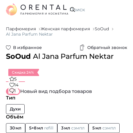
ORENTAL
Искать
ПАРФЮМЕРИЯ И КОСМЕТИКА
Парфюмерия
Женская парфюмерия
SoOud
Al Jana Parfum Nektar
В избранное
Обратный звонок
SoOud
Al Jana Parfum Nektar
Скидка 24%
5
14
1
Новый вид подбора товаров
Тип
Духи
Объём
30 мл
5×8 мл
refill
3 мл
сэмпл
5 мл
сэмпл