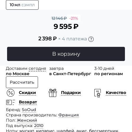
10 мл
сэмпл
12 146
₽
-21%
9 595
₽
2 398
₽
× 4 платежа
В корзину
Доставим
сегодня
завтра
3-10 дней
по Москве
в Санкт-Петербург
по регионам
Рассчитать
Скидки
Подарки
Качество
Возврат
Бренд
SoOud
Страна производитель
Франция
Пол
Женский
Год выпуска
2010
Ноты
мускат
,
кипарис
,
шалфей
,
анис
,
бессмертник
,