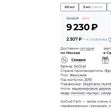
60 мл
3 мл
сэмпл
12 145
₽
-24%
9 230
₽
2 307
₽
× 4 платежа
Доставим
сегодня
зав
по Москве
в С
Скидки
Бренд
SoOud
Страна производитель
Фр
Пол
Женский
Год выпуска
2010
Парфюмер
Stephane Humb
Ноты
кашемировое дерев
кедр
,
молоко
,
мускус
,
санд
SoOud Fam — запах очень 
парфюмерным гурманам, л