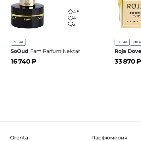
4.5
4
2
30 мл
50 мл
100 
SoOud
Fam Parfum Nektar
Roja Dov
16 740
₽
33 870
₽
В корзину
В корз
В избранное
Orental
Парфюмерия