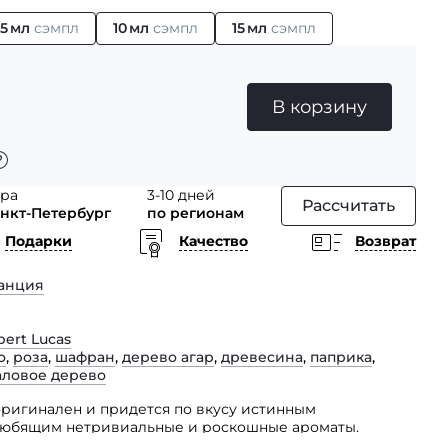
5 мл
сэмпл
10 мл
сэмпл
15 мл
сэмпл
В корзину
тра
3-10 дней
Рассчитать
анкт-Петербург
по регионам
Подарки
Качество
Возврат
анция
ert Lucas
о
,
роза
,
шафран
,
дерево агар
,
древесина
,
паприка
,
аловое дерево
оригинален и придется по вкусу истинным
юбящим нетривиальные и роскошные ароматы.