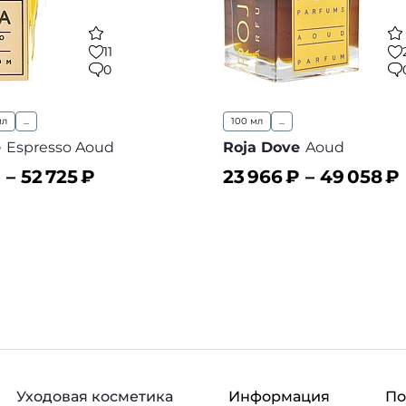
11
0
мл
...
100 мл
...
e
Espresso Aoud
Roja Dove
Aoud
 –
52 725
₽
23 966
₽ –
49 058
₽
ину
В корзину
В избранное
В
Уходовая косметика
Информация
П