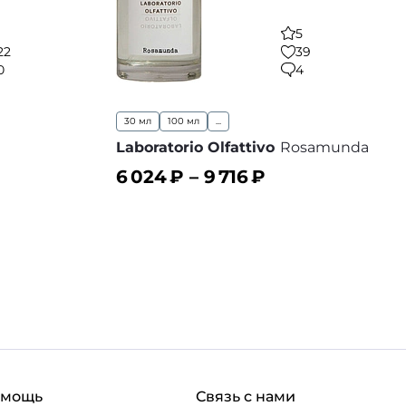
5
22
39
0
4
30 мл
100 мл
...
Laboratorio Olfattivo
Rosamunda
6 024
₽ –
9 716
₽
В корзину
 избранное
В избранное
омощь
Связь с нами