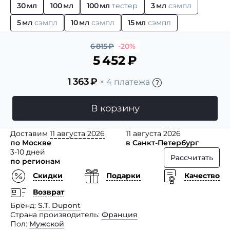
30 мл
100 мл
100 мл
тестер
3 мл
сэмпл
5 мл
сэмпл
10 мл
сэмпл
15 мл
сэмпл
6 815
₽
-20%
5 452
₽
1 363
₽
× 4 платежа
В корзину
Доставим
11 августа 2026
11 августа 2026
по Москве
в Санкт-Петербург
3-10 дней
Рассчитать
по регионам
Скидки
Подарки
Качество
Возврат
Бренд
S.T. Dupont
Страна производитель
Франция
Пол
Мужской