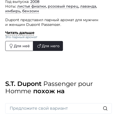
Год выпуска
2008
Ноты
листья фиалки
,
розовый перец
,
лаванда
,
имбирь
,
бензоин
Dupont представил парный аромат для мужчин
и женщин Dupont Passenger.
Читать дальше
Мужской парфюм Dupont Passenger pour Homme
Это парный аромат
составлен из нот бергамота, грейпфрута, листьев
фиалки, имбиря, кардамона, розового перца, лаванды,
Для неё
Для него
гаякового дерева, пачули, бензоина и аккорда кожи.
S.T. Dupont
Passenger pour
Homme
похож на