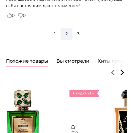
скбя настоящим джентельменом!
0
0
1
2
3
Похожие товары
Вы смотрели
Хиты продаж
Скидка 21%
0