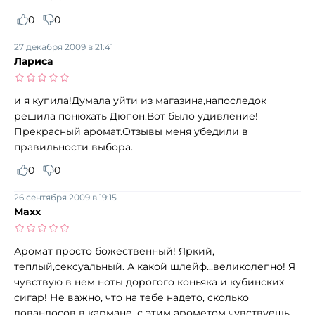
0
0
27 декабря 2009 в 21:41
Лариса
и я купила!Думала уйти из магазина,напоследок
решила понюхать Дюпон.Вот было удивление!
Прекрасный аромат.Отзывы меня убедили в
правильности выбора.
0
0
26 сентября 2009 в 19:15
Maxx
Аромат просто божественный! Яркий,
теплый,сексуальный. А какой шлейф...великолепно! Я
чувствую в нем ноты дорогого коньяка и кубинских
сигар! Не важно, что на тебе надето, сколько
ловандосов в кармане, с этим арометом чувствуешь