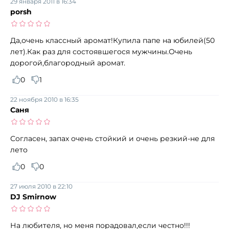
29 января 2011 в 16:34
porsh
Да,очень классный аромат!Купила папе на юбилей(50
лет).Как раз для состоявшегося мужчины.Очень
дорогой,благородный аромат.
0
1
22 ноября 2010 в 16:35
Саня
Согласен, запах очень стойкий и очень резкий-не для
лето
0
0
27 июля 2010 в 22:10
DJ Smirnow
На любителя, но меня порадовал,если честно!!!