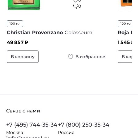
0
100 мл
100 мл
..
Christian Provenzano
Colosseum
Roja D
49 857
₽
1 545
₽ 
В корзину
В избранное
В корз
Связь с нами
+7 (495) 744-35-34
+7 (800) 250-35-34
Москва
Россия