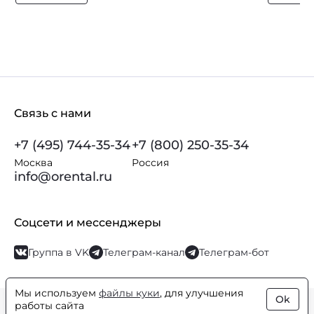
Связь с нами
+7 (495) 744-35-34
+7 (800) 250-35-34
Москва
Россия
info@orental.ru
Соцсети и мессенджеры
Группа в VK
Телеграм-канал
Телеграм-бот
Мы используем
файлы куки
, для улучшения
Ok
работы сайта
© Orental.ru 2007–2026
Интернет-магазин парфюмерии и