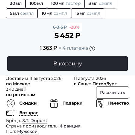
30 мл
100 мл
100 мл
тестер
3 мл
сэмпл
5 мл
сэмпл
10 мл
сэмпл
15 мл
сэмпл
6 815
₽
-20%
5 452
₽
1 363
₽
× 4 платежа
В корзину
Доставим
11 августа 2026
11 августа 2026
по Москве
в Санкт-Петербург
3-10 дней
Рассчитать
по регионам
Скидки
Подарки
Качество
Возврат
Бренд
S.T. Dupont
Страна производитель
Франция
Пол
Мужской