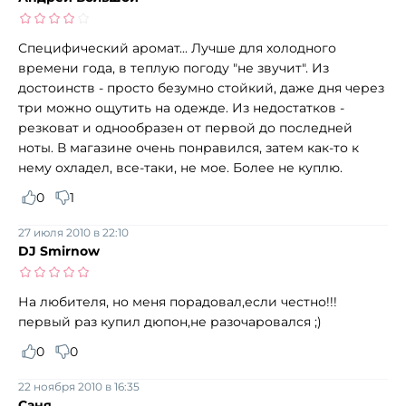
Специфический аромат... Лучше для холодного
времени года, в теплую погоду "не звучит". Из
достоинств - просто безумно стойкий, даже дня через
три можно ощутить на одежде. Из недостатков -
резковат и однообразен от первой до последней
ноты. В магазине очень понравился, затем как-то к
нему охладел, все-таки, не мое. Более не куплю.
0
1
27 июля 2010 в 22:10
DJ Smirnow
На любителя, но меня порадовал,если честно!!!
первый раз купил дюпон,не разочаровался ;)
0
0
22 ноября 2010 в 16:35
Саня