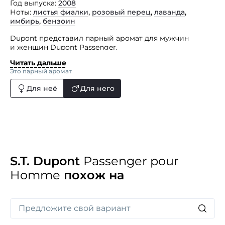
Год выпуска
2008
Ноты
листья фиалки
,
розовый перец
,
лаванда
,
имбирь
,
бензоин
Dupont представил парный аромат для мужчин
и женщин Dupont Passenger.
Читать дальше
Мужской парфюм Dupont Passenger pour Homme
Это парный аромат
составлен из нот бергамота, грейпфрута, листьев
фиалки, имбиря, кардамона, розового перца, лаванды,
Для неё
Для него
гаякового дерева, пачули, бензоина и аккорда кожи.
S.T. Dupont
Passenger pour
Homme
похож на