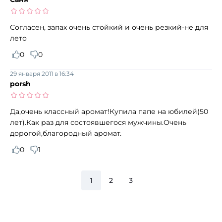
Согласен, запах очень стойкий и очень резкий-не для
лето
0
0
29 января 2011 в 16:34
porsh
Да,очень классный аромат!Купила папе на юбилей(50
лет).Как раз для состоявшегося мужчины.Очень
дорогой,благородный аромат.
0
1
1
2
3