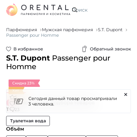
ORENTAL
Искать
ПАРФЮМЕРИЯ И КОСМЕТИКА
Парфюмерия
Мужская парфюмерия
S.T. Dupont
Passenger pour Homme
В избранное
Обратный звонок
S.T. Dupont
Passenger pour
Homme
Скидка 23%
Хит
Сегодня данный товар просматривали
5
Новый вид подбора товаров
30
3 человека.
Тип
23
Туалетная вода
Объём