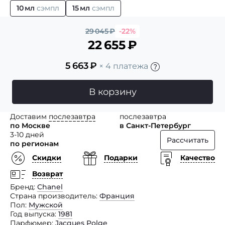
10 мл
сэмпл
15 мл
сэмпл
29 045
₽
-22%
22 655
₽
5 663
₽
× 4 платежа
В корзину
Доставим
послезавтра
послезавтра
по Москве
в Санкт-Петербург
3-10 дней
Рассчитать
по регионам
Скидки
Подарки
Качество
Возврат
Бренд
Chanel
Страна производитель
Франция
Пол
Мужской
Год выпуска
1981
Парфюмер
Jacques Polge