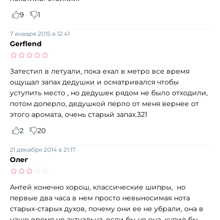
9
1
7 января 2015 в 12:41
Gerflend
Затестил в летуали, пока ехал в метро все время
ощущал запах дедушки и осматривался чтобы
уступить место , но дедушек рядом не было отходили,
потом доперло, дедушкой перло от меня вернее от
этого аромата, очень старый запах.321
2
20
21 декабря 2014 в 21:17
Олег
Антей конечно хорош, классические шипры, но
первые два часа в нем просто невыносимая нота
старых-старых духов, почему они ее не убрали, она в
наше время не актуальна. если бы не она, купил бы.