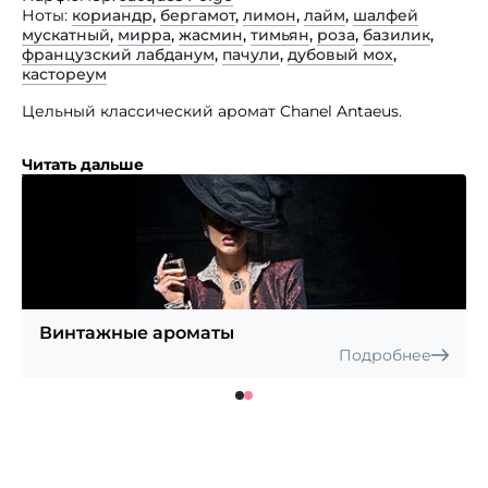
Ноты
кориандр
,
бергамот
,
лимон
,
лайм
,
шалфей
мускатный
,
мирра
,
жасмин
,
тимьян
,
роза
,
базилик
,
французский лабданум
,
пачули
,
дубовый мох
,
кастореум
Цельный классический аромат Chanel Antaeus.
Мощная волна мужского начала, чувственный
Читать дальше
и страстный состав. Полынь и тимьян объединяются,
чтобы дать этим духам отчетливо прохладное
и мужское чувство. Аромат нагревается
и усиливается благодаря присутствию пачули
и сандалового дерева.
Винтажные ароматы
Подробнее