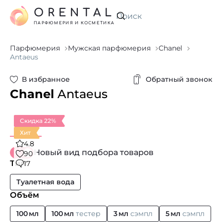
ORENTAL
Искать
ПАРФЮМЕРИЯ И КОСМЕТИКА
Парфюмерия
Мужская парфюмерия
Chanel
Antaeus
В избранное
Обратный звонок
Chanel
Antaeus
Скидка 22%
Хит
4.8
Новый вид подбора товаров
90
Тип
17
Туалетная вода
Объём
100 мл
100 мл
тестер
3 мл
сэмпл
5 мл
сэмпл