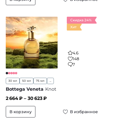
Скидка 24%
Хит
4.6
148
7
30 мл
50 мл
75 мл
...
Bottega Veneta
Knot
2 664
₽ –
30 623
₽
В корзину
В избранное