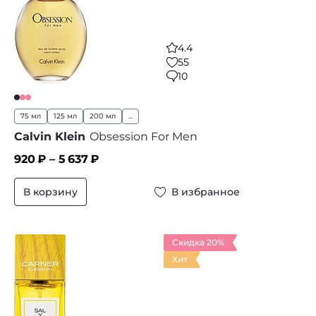
4.4
55
10
75 мл
125 мл
200 мл
...
Calvin Klein
Obsession For Men
920
₽ –
5 637
₽
В корзину
В избранное
Скидка 20%
Хит