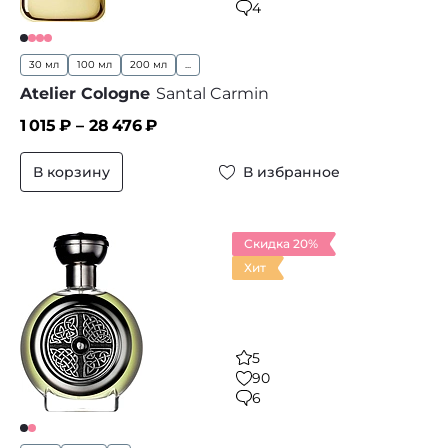
4
30 мл
100 мл
200 мл
...
Atelier Cologne
Santal Carmin
1 015
₽ –
28 476
₽
В корзину
В избранное
Скидка 20%
Хит
5
90
6