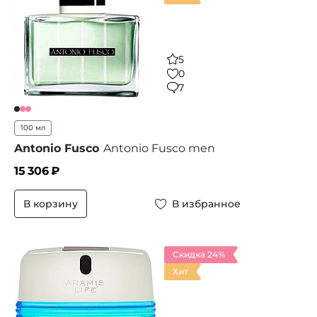
5
0
7
100 мл
Antonio Fusco
Antonio Fusco men
15 306
₽
В корзину
В избранное
Скидка 24%
Хит