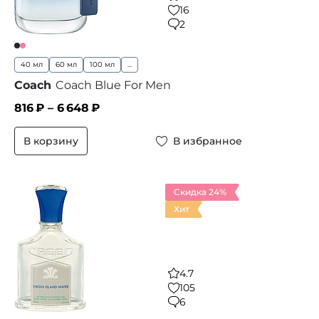
16
2
40 мл
60 мл
100 мл
...
Coach
Coach Blue For Men
816
₽ –
6 648
₽
В корзину
В избранное
Скидка 24%
Хит
4.7
105
6