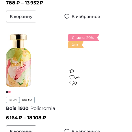
788
₽ –
13 952
₽
В корзину
В избранное
Скидка 20%
Хит
64
0
18 мл
100 мл
Bois 1920
Policromia
6 164
₽ –
18 108
₽
В корзину
В избранное