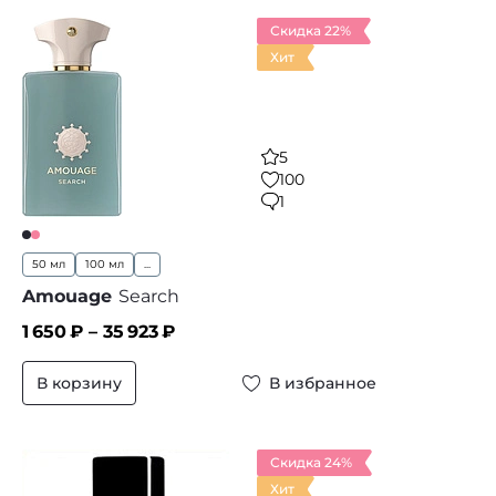
Скидка 22%
Хит
5
100
1
50 мл
100 мл
...
Amouage
Search
1 650
₽ –
35 923
₽
В корзину
В избранное
Скидка 24%
Хит