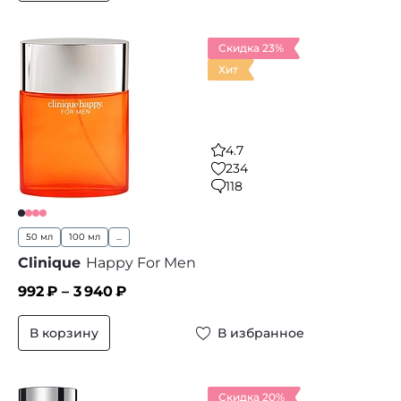
Скидка 23%
Хит
4.7
234
118
50 мл
100 мл
...
Clinique
Happy For Men
992
₽ –
3 940
₽
В корзину
В избранное
Скидка 20%