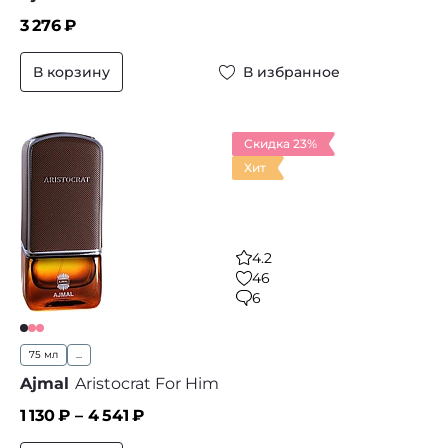
3 276
₽
В корзину
В избранное
Скидка 23%
Хит
4.2
46
6
75 мл
...
Ajmal
Aristocrat For Him
1 130
₽ –
4 541
₽