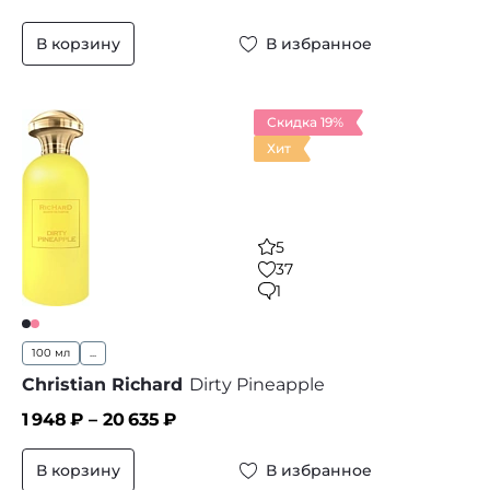
В корзину
В избранное
Скидка 19%
Хит
5
37
1
100 мл
...
Christian Richard
Dirty Pineapple
1 948
₽ –
20 635
₽
В корзину
В избранное