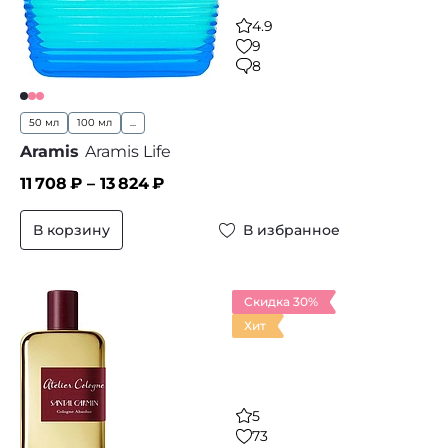
4.9
9
8
50 мл
100 мл
...
Aramis
Aramis Life
11 708
₽ –
13 824
₽
В корзину
В избранное
Скидка 30%
Хит
5
73