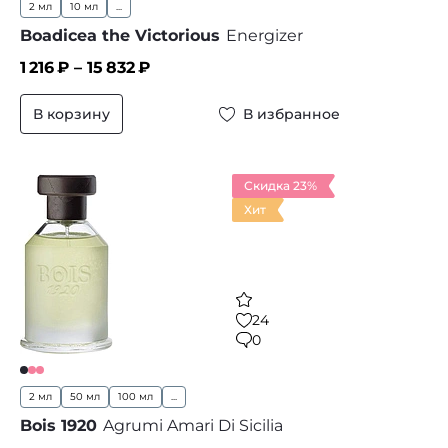
2 мл
10 мл
...
Boadicea the Victorious
Energizer
1 216
₽ –
15 832
₽
В корзину
В избранное
Скидка 23%
Хит
24
0
2 мл
50 мл
100 мл
...
Bois 1920
Agrumi Amari Di Sicilia