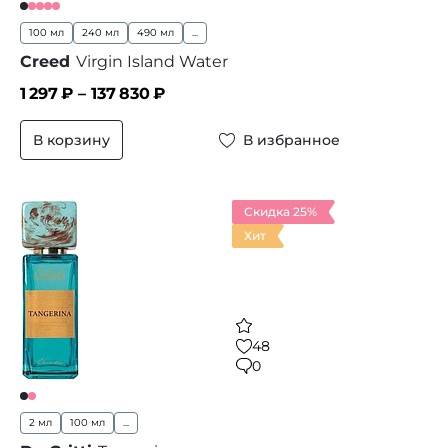
100 мл
240 мл
490 мл
...
Creed
Virgin Island Water
1 297
₽ –
137 830
₽
В корзину
В избранное
Скидка 25%
Хит
48
0
2 мл
100 мл
...