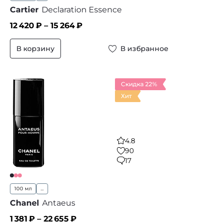
Cartier
Declaration Essence
12 420
₽ –
15 264
₽
В корзину
В избранное
Скидка 22%
Хит
4.8
90
17
100 мл
...
Chanel
Antaeus
1 381
₽ –
22 655
₽