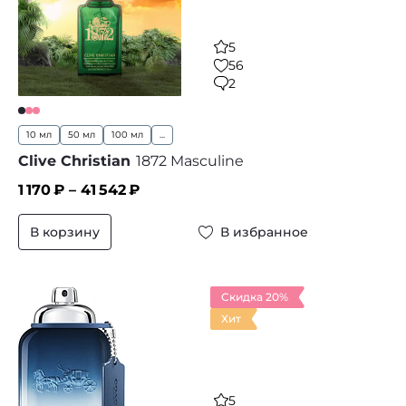
5
56
2
10 мл
50 мл
100 мл
...
Clive Christian
1872 Masculine
1 170
₽ –
41 542
₽
В корзину
В избранное
Скидка 20%
Хит
5