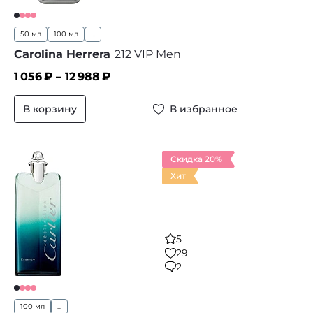
50 мл
100 мл
...
Carolina Herrera
212 VIP Men
1 056
₽ –
12 988
₽
В корзину
В избранное
Скидка 20%
Хит
5
29
2
100 мл
...