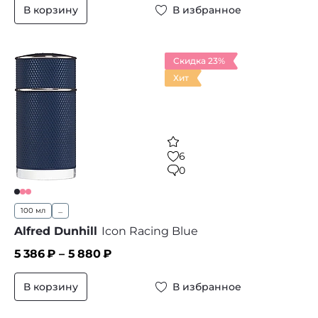
В корзину
В избранное
Скидка 23%
Хит
6
0
100 мл
...
Alfred Dunhill
Icon Racing Blue
5 386
₽ –
5 880
₽
В корзину
В избранное