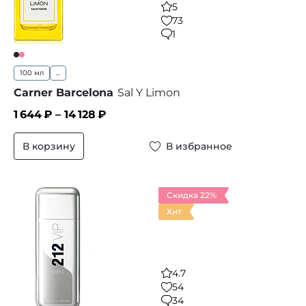
5
73
1
100 мл
...
Carner Barcelona
Sal Y Limon
1 644
₽ –
14 128
₽
В корзину
В избранное
Скидка 22%
Хит
4.7
54
34