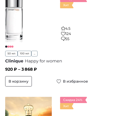
Хит
4.5
124
55
50 мл
100 мл
...
Clinique
Happy for women
920
₽ –
3 868
₽
В корзину
В избранное
Скидка 24%
Хит