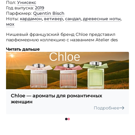
Пол
Унисекс
Год выпуска
2019
Парфюмер
Quentin Bisch
Ноты
кардамон
,
ветивер
,
сандал
,
древесные ноты
,
мох
Нишевый французский бренд Chloe представил
парфюмерную коллекцию с названием Atelier des
Fleurs. Она состоит из девяти композиций, в основе
Читать дальше
которых — цветы, пряные травы и древесные породы.
Каждый из представленных здесь изысков воплощает
воспоминания из детства, незабываемые впечатления
от путешествий или жизненных моментов их авторов.
Мускусно-древесный унисекс аромат Cedrus стал
благоухающим воспоминанием Квентина Биша о том,
как неординарный молодой человек, а именно его
отец, подарил матери «роскошный» букет из ветвей.
Chloe — ароматы для романтичных
Он окутает вас нежным, тонким и теплым звучанием.
женщин
Подробнее