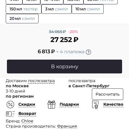
150 мл
тестер
3 мл
сэмпл
10 мл
сэмпл
20 мл
сэмпл
34 065
₽
-20%
27 252
₽
6 813
₽
× 4 платежа
В корзину
Доставим
послезавтра
послезавтра
по Москве
в Санкт-Петербург
3-10 дней
Рассчитать
по регионам
Скидки
Подарки
Качество
Возврат
Бренд
Chloe
Страна производитель
Франция