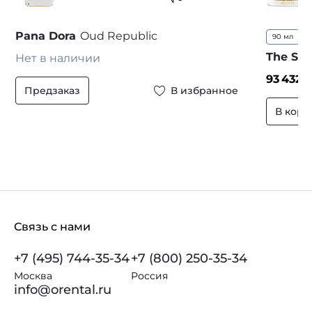
Pana Dora
Oud Republic
90 мл
...
The Spi
Нет в наличии
93 432
₽
Предзаказ
В избранное
В корз
Связь с нами
+7 (495) 744-35-34
+7 (800) 250-35-34
Москва
Россия
info@orental.ru