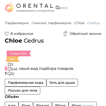
ORENTAL
Искать
ПАРФЮМЕРИЯ И КОСМЕТИКА
Парфюмерия
Унисекс парфюмерия
Chloe
Cedrus
В избранное
Обратный звонок
Chloe
Cedrus
Скидка 22%
Хит
5
Новый вид подбора товаров
545
Тип
12
Парфюмерная вода
Гель для душа
Лосьон для тела
Объём
4 мл
10 мл
10×4 мл
150 мл
50 мл
тестер