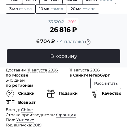
3 мл
сэмпл
10 мл
сэмпл
20 мл
сэмпл
33 520
₽
-20%
26 816
₽
6 704
₽
× 4 платежа
В корзину
Доставим
11 августа 2026
11 августа 2026
по Москве
в Санкт-Петербург
3-10 дней
Рассчитать
по регионам
Скидки
Подарки
Качество
Возврат
Бренд
Chloe
Страна производитель
Франция
Пол
Унисекс
Год выпуска
2019