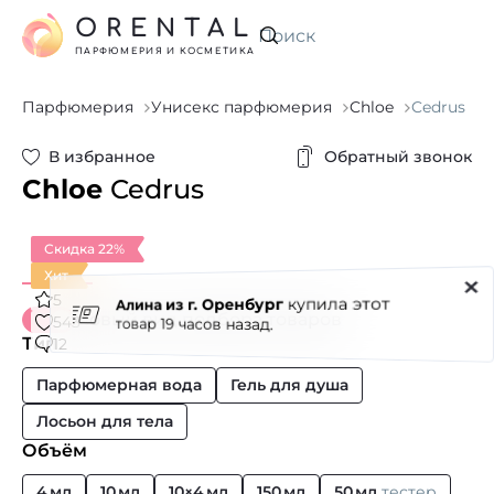
ORENTAL
Искать
ПАРФЮМЕРИЯ И КОСМЕТИКА
Парфюмерия
Унисекс парфюмерия
Chloe
Cedrus
В избранное
Обратный звонок
Chloe
Cedrus
Скидка 22%
Хит
5
Новый вид подбора товаров
543
Тип
12
Парфюмерная вода
Гель для душа
Лосьон для тела
Объём
4 мл
10 мл
10×4 мл
150 мл
50 мл
тестер