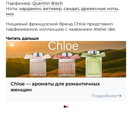
Парфюмер
Quentin Bisch
Ноты
кардамон
,
ветивер
,
сандал
,
древесные ноты
,
мох
Нишевый французский бренд Chloe представил
парфюмерную коллекцию с названием Atelier des
Fleurs. Она состоит из девяти композиций, в основе
Читать дальше
которых — цветы, пряные травы и древесные породы.
Каждый из представленных здесь изысков воплощает
воспоминания из детства, незабываемые впечатления
от путешествий или жизненных моментов их авторов.
Мускусно-древесный унисекс аромат Cedrus стал
благоухающим воспоминанием Квентина Биша о том,
как неординарный молодой человек, а именно его
отец, подарил матери «роскошный» букет из ветвей.
Chloe — ароматы для романтичных
Он окутает вас нежным, тонким и теплым звучанием.
женщин
Подробнее