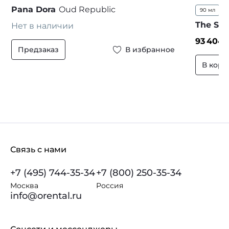
Pana Dora
Oud Republic
90 мл
...
The Spi
Нет в наличии
93 404
₽
Предзаказ
В избранное
В корз
Связь с нами
+7 (495) 744-35-34
+7 (800) 250-35-34
Москва
Россия
info@orental.ru