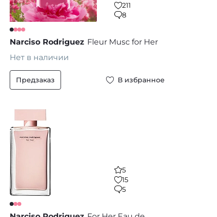
211
8
Narciso Rodriguez
Fleur Musc for Her
Нет в наличии
Предзаказ
В избранное
5
15
5
Narciso Rodriguez
For Her Eau de