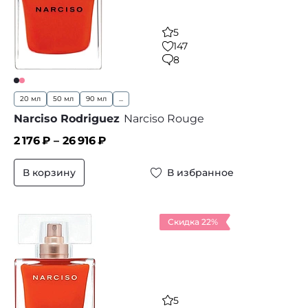
5
147
8
20 мл
50 мл
90 мл
...
Narciso Rodriguez
Narciso Rouge
2 176
₽ –
26 916
₽
В корзину
В избранное
Скидка 22%
5