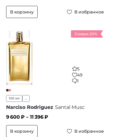
В корзину
В избранное
Скидка 20%
5
49
1
100 мл
...
Narciso Rodriguez
Santal Musc
9 600
₽ –
11 396
₽
В корзину
В избранное