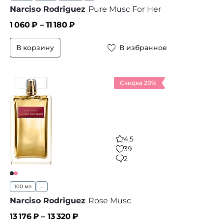
Narciso Rodriguez
Pure Musc For Her
1 060
₽ –
11 180
₽
В корзину
В избранное
Скидка 20%
4.5
39
2
100 мл
...
Narciso Rodriguez
Rose Musc
13 176
₽ –
13 320
₽