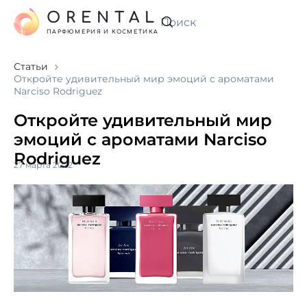
ORENTAL
Искать
ПАРФЮМЕРИЯ И КОСМЕТИКА
Статьи
Откройте удивительный мир эмоций с ароматами
Narciso Rodriguez
Откройте удивительный мир
эмоций с ароматами Narciso
Rodriguez
27 марта 2022