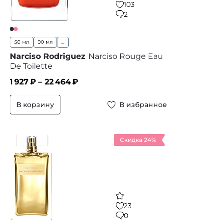
103
2
50 мл
90 мл
...
Narciso Rodriguez
Narciso Rouge Eau
De Toilette
1 927
₽ –
22 464
₽
В корзину
В избранное
Скидка 24%
23
0