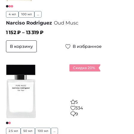
4 мл
100 мл
...
Narciso Rodriguez
Oud Musc
1 152
₽ –
13 319
₽
В корзину
В избранное
Скидка 20%
5
334
9
2.5 мл
50 мл
100 мл
...