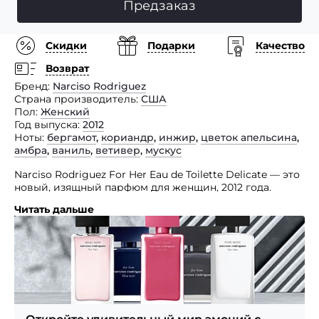
Предзаказ
Скидки
Подарки
Качество
Возврат
Бренд
Narciso Rodriguez
Страна производитель
США
Пол
Женский
Год выпуска
2012
Ноты
бергамот
,
кориандр
,
инжир
,
цветок апельсина
,
амбра
,
ваниль
,
ветивер
,
мускус
Narciso Rodriguez For Her Eau de Toilette Delicate — это
новый, изящный парфюм для женщин, 2012 года.
Читать дальше
Цветочная древесно-мускусная композиция где
мускус, как основа, усилен новыми нежными нотками
апельсинового цвета, инжира, бергамота, ванили,
кориандра, амбры и ветивера.