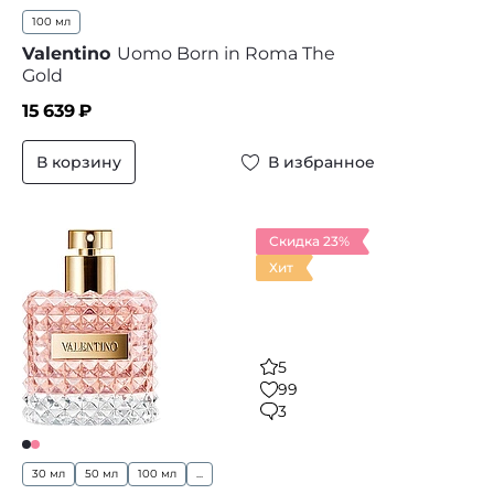
100 мл
Valentino
Uomo Born in Roma The
Gold
15 639
₽
В корзину
В избранное
Скидка 23%
Хит
5
99
3
30 мл
50 мл
100 мл
...