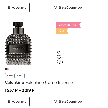
В корзину
В избранное
Скидка 22%
Хит
37
0
3 мл
5 мл
Valentino
Valentino Uomo Intense
1 537
₽ –
2 219
₽
В корзину
В избранное