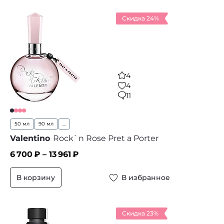
Скидка 24%
4
4
11
50 мл
90 мл
...
Valentino
Rock`n Rose Pret a Porter
6 700
₽ –
13 961
₽
В корзину
В избранное
Скидка 23%