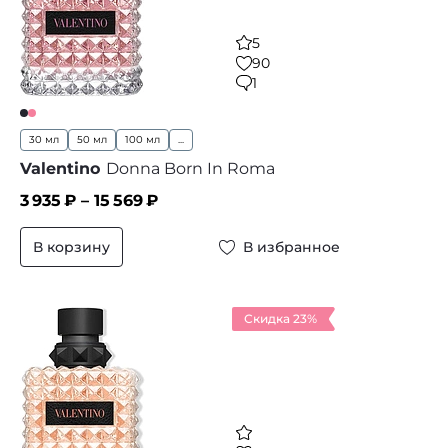
5
90
1
30 мл
50 мл
100 мл
...
Valentino
Donna Born In Roma
3 935
₽ –
15 569
₽
В корзину
В избранное
Скидка 23%