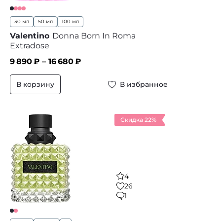
30 мл
50 мл
100 мл
Valentino
Donna Born In Roma
Extradose
9 890
₽ –
16 680
₽
В корзину
В избранное
Скидка 22%
4
26
1