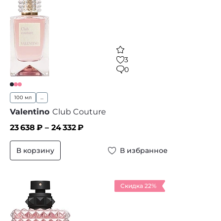
3
0
100 мл
...
Valentino
Club Couture
23 638
₽ –
24 332
₽
В корзину
В избранное
Скидка 22%