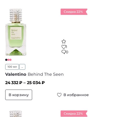
Скидка 22%
1
0
100 мл
...
Valentino
Behind The Seen
24 332
₽ –
25 034
₽
В корзину
В избранное
Скидка 22%