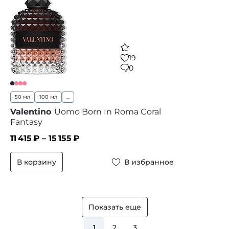
19
0
50 мл
100 мл
...
Valentino
Uomo Born In Roma Coral
Fantasy
11 415
₽ –
15 155
₽
В корзину
В избранное
Показать еще
1
2
3