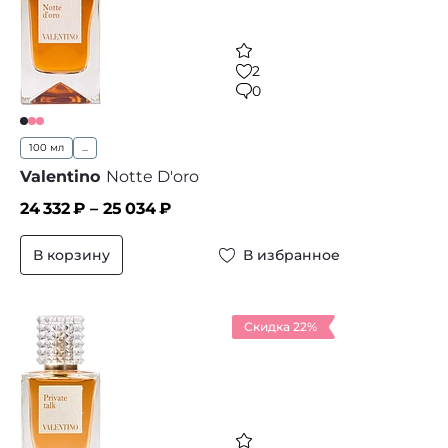
2
0
100 мл
...
Valentino
Notte D'oro
24 332
₽ –
25 034
₽
В корзину
В избранное
Скидка 22%