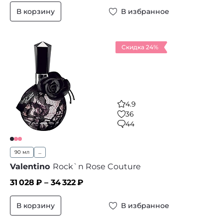
В корзину
В избранное
Скидка 24%
4.9
36
44
90 мл
...
Valentino
Rock`n Rose Couture
31 028
₽ –
34 322
₽
В корзину
В избранное