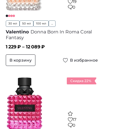
19
0
30 мл
50 мл
100 мл
...
Valentino
Donna Born In Roma Coral
Fantasy
1 229
₽ –
12 089
₽
В корзину
В избранное
Скидка 22%
17
0