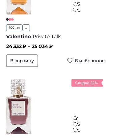
3
0
100 мл
...
Valentino
Private Talk
24 332
₽ –
25 034
₽
В корзину
В избранное
Скидка 22%
5
0