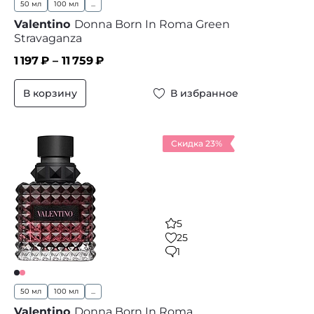
50 мл
100 мл
...
Valentino
Donna Born In Roma Green
Stravaganza
1 197
₽ –
11 759
₽
В корзину
В избранное
Скидка 23%
5
25
1
50 мл
100 мл
...
Valentino
Donna Born In Roma