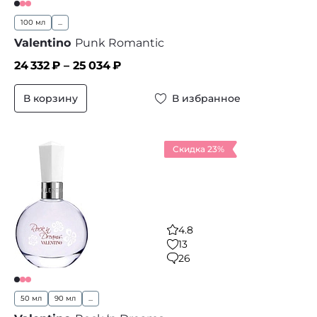
100 мл
...
Valentino
Punk Romantic
24 332
₽ –
25 034
₽
В корзину
В избранное
Скидка 23%
4.8
13
26
50 мл
90 мл
...