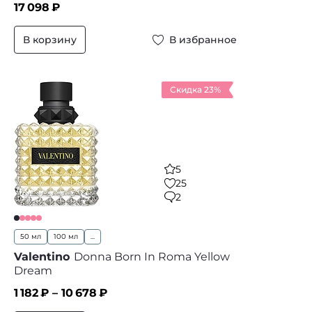
17 098
₽
В корзину
В избранное
Скидка 23%
5
25
2
50 мл
100 мл
...
Valentino
Donna Born In Roma Yellow
Dream
1 182
₽ –
10 678
₽