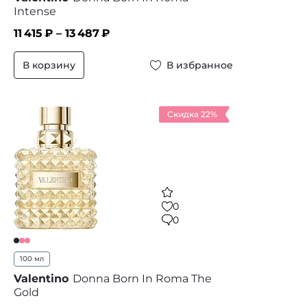
Intense
11 415
₽ –
13 487
₽
В корзину
В избранное
Скидка 22%
0
0
100 мл
Valentino
Donna Born In Roma The
Gold