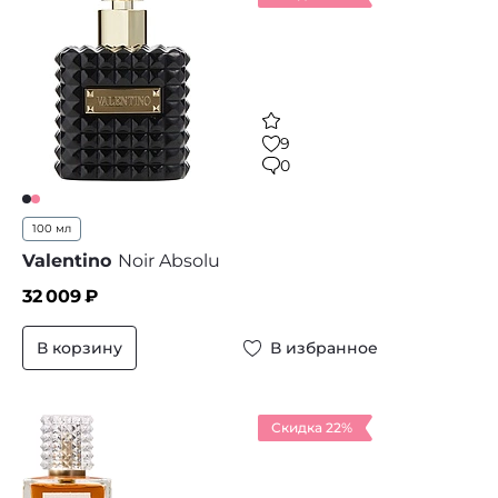
9
0
100 мл
Valentino
Noir Absolu
32 009
₽
В корзину
В избранное
Скидка 22%