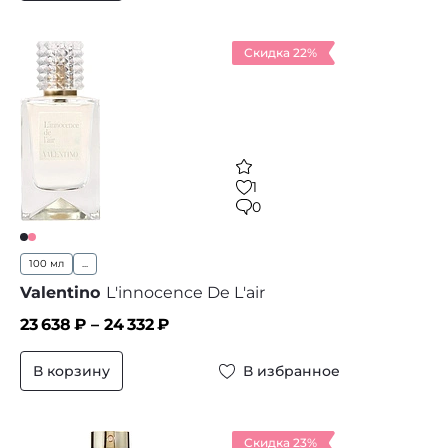
Скидка 22%
1
0
100 мл
...
Valentino
L'innocence De L'air
23 638
₽ –
24 332
₽
В корзину
В избранное
Скидка 23%