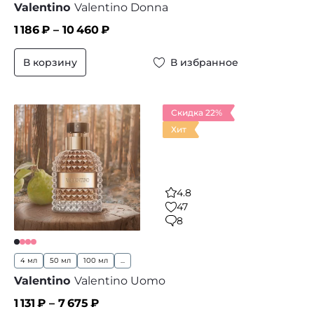
Valentino
Valentino Donna
1 186
₽ –
10 460
₽
В корзину
В избранное
Скидка 22%
Хит
4.8
47
8
4 мл
50 мл
100 мл
...
Valentino
Valentino Uomo
1 131
₽ –
7 675
₽