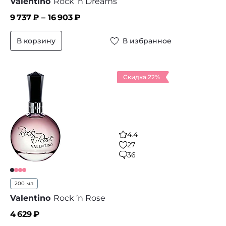
Valentino
Rock ‘n Dreams
9 737
₽ –
16 903
₽
В корзину
В избранное
Скидка 22%
4.4
27
36
200 мл
Valentino
Rock ’n Rose
4 629
₽