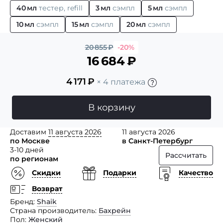
40 мл
тестер, refill
3 мл
сэмпл
5 мл
сэмпл
10 мл
сэмпл
15 мл
сэмпл
20 мл
сэмпл
20 855
₽
-20%
16 684
₽
4 171
₽
× 4 платежа
В корзину
Доставим
11 августа 2026
11 августа 2026
по Москве
в Санкт-Петербург
3-10 дней
Рассчитать
по регионам
Скидки
Подарки
Качество
Возврат
Бренд
Shaik
Страна производитель
Бахрейн
Пол
Женский