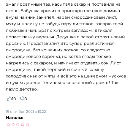
эмалировпнный таз, насыпала сахар и поставила на
огонь. Бабушка кричит в приоткрытое окно домика-
внуча чайник закипел, нарви смородиновый лист,
мяту и малину не забудь пару листиков, заварю твой
любимый чай. Брат с хитрым взглядом, втихаля
лопает пенку варенья. Дедушка с папой строят новый
дровник. Представили? Это супер реалистичная
смородина, без кошачьих лотков, со сладостью
смородинового варенья, но когда ягоды только
нагрелись с сахаром, и начинают отдавать сок. Лист
смородины, такой терпкий и сочный, слышу
холодочек как от мяты и всё это на шикарном мускусе
и сухом дереве. Гениально сложенный аромат! Так
пахло детство.
10
0
19 октября 2021 в 13:22
Наталья