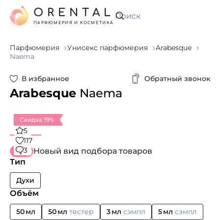
ORENTAL
Искать
ПАРФЮМЕРИЯ И КОСМЕТИКА
Парфюмерия
Унисекс парфюмерия
Arabesque
Naema
В избранное
Обратный звонок
Arabesque
Naema
Скидка 19%
5
117
3
Новый вид подбора товаров
Тип
Духи
Объём
50 мл
50 мл
тестер
3 мл
сэмпл
5 мл
сэмпл