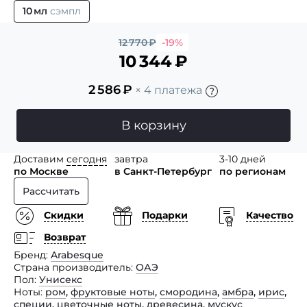
10 мл
сэмпл
12 770
₽
-19%
10 344
₽
2 586
₽
× 4 платежа
В корзину
Доставим
сегодня
завтра
3-10 дней
по Москве
в Санкт-Петербург
по регионам
Рассчитать
Скидки
Подарки
Качество
Возврат
Бренд
Arabesque
Страна производитель
ОАЭ
Пол
Унисекс
Ноты
ром
,
фруктовые ноты
,
смородина
,
амбра
,
ирис
,
специи
,
цветочные ноты
,
древесина
,
мускус