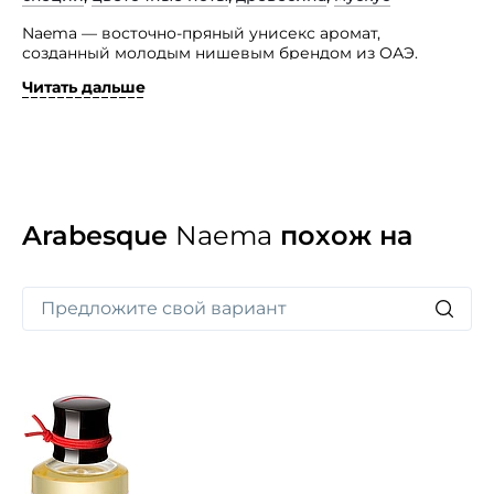
Naema — восточно-пряный унисекс аромат,
созданный молодым нишевым брендом из ОАЭ.
Читать дальше
Парфюмерия этой марки покоряет сердца
оригинальными благоуханиями и высоким качеством
изысков. Эта роскошная, сложная, глубокая
композиция адресована ценителям редких,
роскошных и дорогих запахов.
Arabesque
Naema
похож на