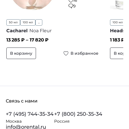
16
9
50 мл
100 мл
...
100 мл
..
Cacharel
Noa Fleur
Headsp
13 285
₽ –
17 820
₽
1 183
₽ 
В корзину
В избранное
В корз
Связь с нами
+7 (495) 744-35-34
+7 (800) 250-35-34
Москва
Россия
info@orental.ru