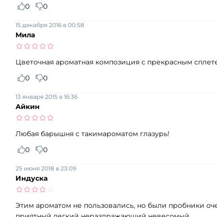
0
0
15 декабря 2016 в 00:58
Мила
Цветочная ароматная композиция с прекрасным сплет
0
0
13 января 2015 в 16:36
Айкин
Любая барышня с такимароматом глазурь!
0
0
25 июня 2018 в 23:09
Индуска
Этим ароматом не пользовались, но были пробники оч
приятный легкий нераздражающий невесомый