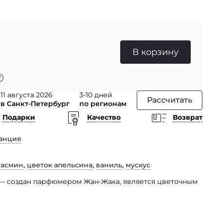
В корзину
11 августа 2026
3-10 дней
Рассчитать
в Санкт-Петербург
по регионам
Подарки
Качество
Возврат
анция
асмин
,
цветок апельсина
,
ваниль
,
мускус
w — создан парфюмером Жан-Жака, является цветочным
апоминают о времени, когда пробиваются первые
сь и благоухая под теплыми лучами солнца.