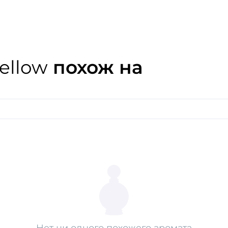
Цитрусовые ноты бергамот
Средиземноморье и слива
апельсина. Все это заверн
ellow
похож на
Нет ни одного похожего аромата