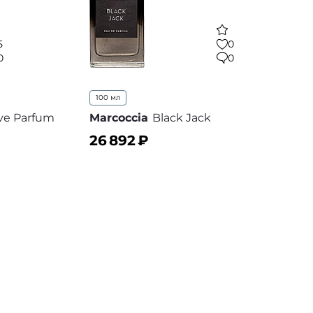
5
0
0
0
100 мл
ive Parfum
Marcoccia
Black Jack
26 892
₽
В корзину
 избранное
В избранное