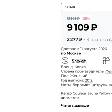
50 мл
12 145
₽
-25%
9 109
₽
2 277
₽
× 4 платежа
Доставим
11 августа 2026
по Москве
Скидки
Бренд
Kenzo
Страна производитель
Фр
Пол
Женский
Год выпуска
2012
Ноты
бергамот
,
цитрусы
,
ж
Kenzo Couleur Jaune Yello
ароматом.
Читать дальше
Легкие, цветочные духи н
весенние цветы, раскрывая