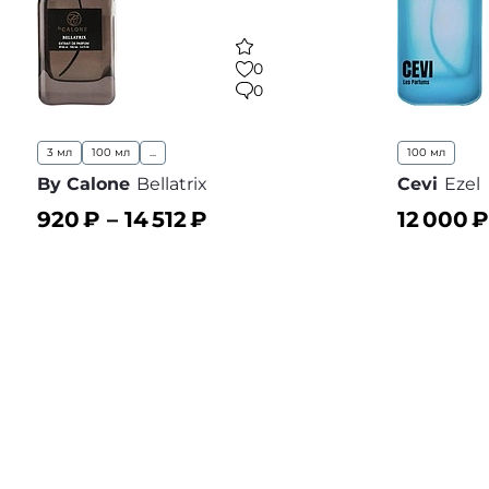
0
0
3 мл
100 мл
...
100 мл
By Calone
Bellatrix
Cevi
Ezel
920
₽ –
14 512
₽
12 000
₽
В корзину
В корз
В избранное