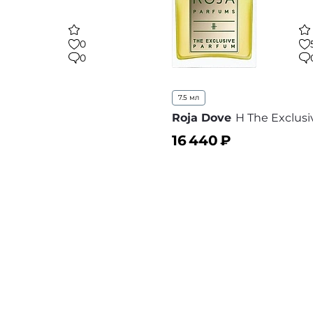
0
0
7.5 мл
Roja Dove
H The Exclus
16 440
₽
ину
В корзину
В избранное
В