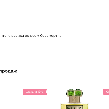
что классика во всем бессмертна
 продаж
Скидка 19%
С