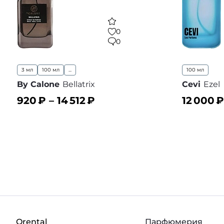
0
0
3 мл
100 мл
...
100 мл
By Calone
Bellatrix
Cevi
Ezel
920
₽ –
14 512
₽
12 000
₽
В корзину
В корз
В избранное
Orental
Парфюмерия