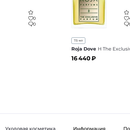
0
0
7.5 мл
Roja Dove
H The Exclus
16 440
₽
ину
В корзину
В избранное
В
Уходовая косметика
Информация
П