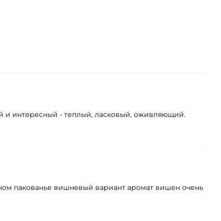
й и интересный - теплый, ласковый, оживляющий.
обном пакованье вишневый вариант аромат вишен очень