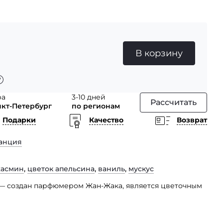
В корзину
ра
3-10 дней
Рассчитать
нкт-Петербург
по регионам
Подарки
Качество
Возврат
анция
асмин
,
цветок апельсина
,
ваниль
,
мускус
w — создан парфюмером Жан-Жака, является цветочным
апоминают о времени, когда пробиваются первые
сь и благоухая под теплыми лучами солнца.