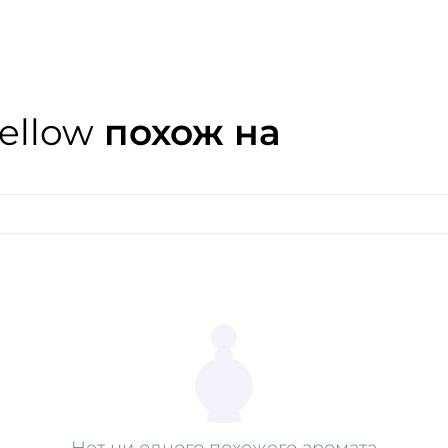
Цитрусовые ноты бергамот
Средиземноморье и слива
апельсина. Все это заверн
ellow
похож на
Нет ни одного похожего аромата