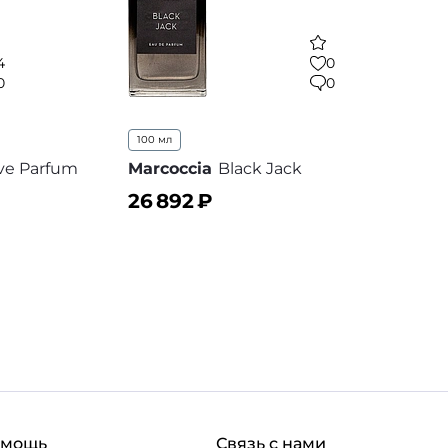
4
0
0
0
100 мл
ive Parfum
Marcoccia
Black Jack
26 892
₽
В корзину
 избранное
В избранное
омощь
Связь с нами