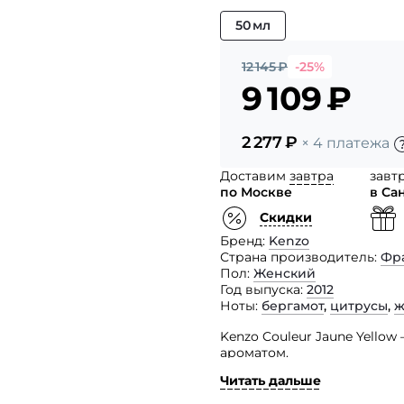
50 мл
12 145
₽
-25%
9 109
₽
2 277
₽
× 4 платежа
Доставим
завтра
завт
по Москве
в Са
Скидки
Бренд
Kenzo
Страна производитель
Фр
Пол
Женский
Год выпуска
2012
Ноты
бергамот
,
цитрусы
,
ж
Kenzo Couleur Jaune Yello
ароматом.
Читать дальше
Легкие, цветочные духи н
весенние цветы, раскрывая