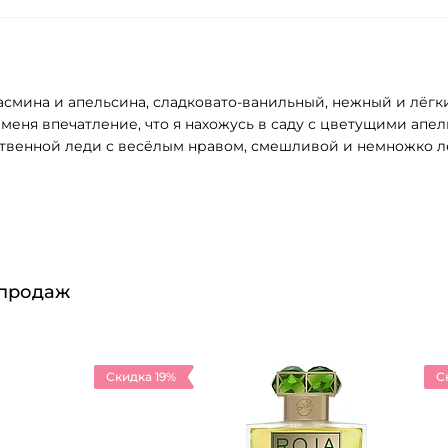
 жасмина и апельсина, сладковато-ванильный, нежный и лёг
у меня впечатление, что я нахожусь в саду с цветущими 
вственной леди с весёлым нравом, смешливой и немножко 
 продаж
Скидка 19%
С