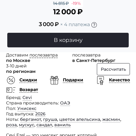
14 815
₽
-19%
12 000
₽
3 000
₽
× 4 платежа
В корзину
Доставим
послезавтра
послезавтра
по Москве
в Санкт-Петербург
3-10 дней
Рассчитать
по регионам
Скидки
Подарки
Качество
Возврат
Бренд
Cevi
Страна производитель
ОАЭ
Пол
Унисекс
Год выпуска
2026
Ноты
бергамот
,
груша
,
цветок апельсина
,
жасмин
,
роза
,
мускус
,
сандал
,
ваниль
Cevi Ezel — это унисекс аромат, который