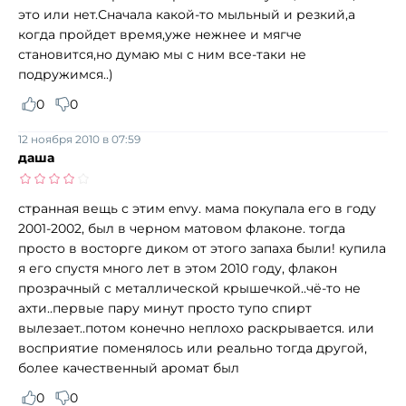
это или нет.Сначала какой-то мыльный и резкий,а
когда пройдет время,уже нежнее и мягче
становится,но думаю мы с ним все-таки не
подружимся..)
0
0
12 ноября 2010 в 07:59
даша
странная вещь с этим envy. мама покупала его в году
2001-2002, был в черном матовом флаконе. тогда
просто в восторге диком от этого запаха были! купила
я его спустя много лет в этом 2010 году, флакон
прозрачный с металлической крышечкой..чё-то не
ахти..первые пару минут просто тупо спирт
вылезает..потом конечно неплохо раскрывается. или
восприятие поменялось или реально тогда другой,
более качественный аромат был
0
0