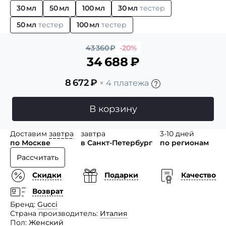
30 мл
50 мл
100 мл
30 мл
тестер
50 мл
тестер
100 мл
тестер
43 360
₽
-20%
34 688
₽
8 672
₽
× 4 платежа
В корзину
Доставим
завтра
завтра
3-10 дней
по Москве
в Санкт-Петербург
по регионам
Рассчитать
Скидки
Подарки
Качество
Возврат
Бренд
Gucci
Страна производитель
Италия
Пол
Женский