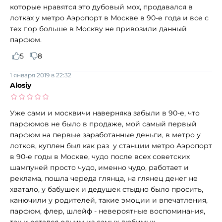
которые нравятся это дубовый мох, продавался в
лотках у метро Аэропорт в Москве в 90-е года и все с
тех пор больше в Москву не привозили данный
парфюм.
5
8
1 января 2019 в 22:32
Alosiy
Уже сами и москвичи наверняка забыли в 90-е, что
парфюмов не было в продаже, мой самый первый
парфюм на первые заработанные деньги, в метро у
лотков, куплен был как раз у станции метро Аэропорт
в 90-е годы в Москве, чудо после всех советских
шампуней просто чудо, именно чудо, работает и
реклама, пошла череда глянца, на глянец денег не
хватало, у бабушек и дедушек стыдно было просить,
канючили у родителей, такие эмоции и впечатления,
парфюм, флер, шлейф - невероятные воспоминания,
так и остался одним из самых любимых.