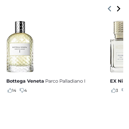
Bottega Veneta
Parco Palladiano I
EX Nihi
14
4
3
0