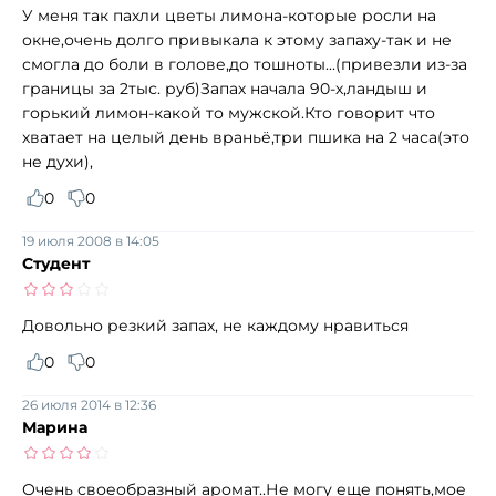
У меня так пахли цветы лимона-которые росли на
окне,очень долго привыкала к этому запаху-так и не
смогла до боли в голове,до тошноты...(привезли из-за
границы за 2тыс. руб)Запах начала 90-х,ландыш и
горький лимон-какой то мужской.Кто говорит что
хватает на целый день враньё,три пшика на 2 часа(это
не духи),
0
0
19 июля 2008 в 14:05
Студент
Довольно резкий запах, не каждому нравиться
0
0
26 июля 2014 в 12:36
Марина
Очень своеобразный аромат..Не могу еще понять,мое