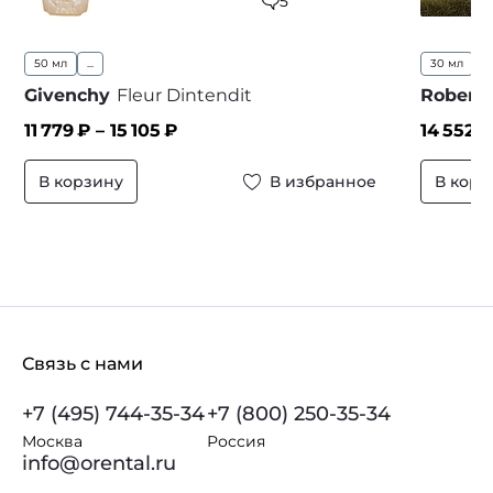
5
50 мл
...
30 мл
5
Givenchy
Fleur Dintendit
Robert 
11 779
₽ –
15 105
₽
14 552
₽
В корзину
В избранное
В корз
Связь с нами
+7 (495) 744-35-34
+7 (800) 250-35-34
Москва
Россия
info@orental.ru