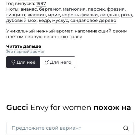
Год выпуска
1997
Ноты
ананас
,
бергамот
,
магнолия
,
персик
,
фрезия
,
гиацинт
,
жасмин
,
ирис
,
корень фиалки
,
ландыш
,
роза
,
дубовый мох
,
кедр
,
мускус
,
сандаловое дерево
Уникальный нежный аромат, напоминающий своим
цветом первую весеннюю траву
и свежераспустившиеся листочки деревьев.
Читать дальше
Это парный аромат
В верхней ноте к фруктовым ароматам персика
и ананаса присоединяется цветочная свежесть
Для неё
Для него
фрезии и благородная ноты бергамота. Цветочное
«сердце», соединяющее в себе лепестки целого
букета цветов, переходит в тонкий шлейф кедрового
и сандалового дерева, оттененное терпкой ноткой
мускуса.
Gucci
Envy for women
похож на