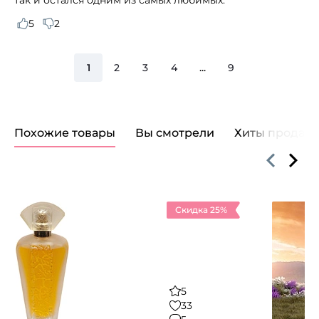
5
2
1
2
3
4
...
9
Похожие товары
Вы смотрели
Хиты продаж
Скидка 25%
5
33