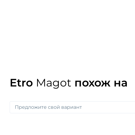
Etro
Magot
похож на