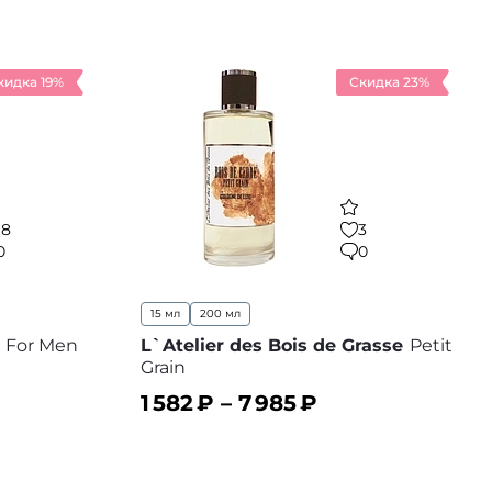
кидка 19%
Скидка 23%
18
3
0
0
15 мл
200 мл
n For Men
L`Atelier des Bois de Grasse
Petit
Grain
1 582
₽ –
7 985
₽
 избранное
В корзину
В избранное