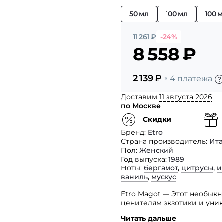
50 мл
100 мл
100 
11 261
₽
-24%
8 558
₽
2 139
₽
× 4 платежа
Доставим
11 августа 2026
по Москве
Скидки
Бренд
Etro
Страна производитель
Ит
Пол
Женский
Год выпуска
1989
Ноты
бергамот
,
цитрусы
,
и
ваниль
,
мускус
Etro Magot — Этот необык
ценителям экзотики и уник
Читать дальше
Аромат очень теплый и сто