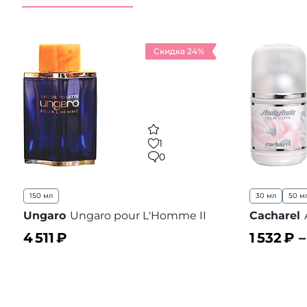
Скидка 24%
1
0
150 мл
30 мл
50 м
Ungaro
Ungaro pour L'Homme II
Cacharel
4 511
₽
1 532
₽ 
В корзину
В корз
В избранное