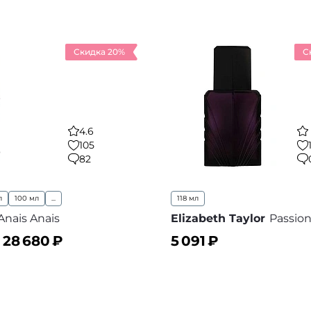
Скидка 20%
С
4.6
105
82
л
100 мл
...
118 мл
Anais Anais
Elizabeth Taylor
Passio
–
28 680
₽
5 091
₽
ину
В корзину
В избранное
В