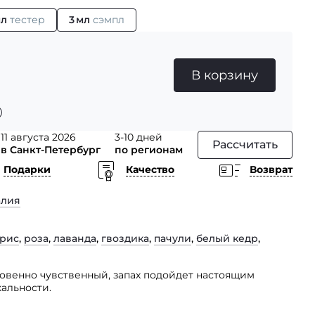
мл
тестер
3 мл
сэмпл
В корзину
11 августа 2026
3-10 дней
Рассчитать
в Санкт-Петербург
по регионам
Подарки
Качество
Возврат
алия
рис
,
роза
,
лаванда
,
гвоздика
,
пачули
,
белый кедр
,
новенно чувственный, запах подойдет настоящим
альности.
йкий, он согреет Вас в холодные зимние вечера.