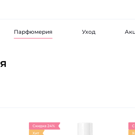
Парфюмерия
Уход
Ак
я
Скидка 24%
С
Хит
Х