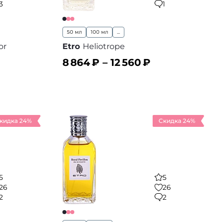
3
1
50 мл
100 мл
...
or
Etro
Heliotrope
8 864
₽ –
12 560
₽
В корзину
 избранное
В избранное
кидка 24%
Скидка 24%
5
5
26
26
2
2