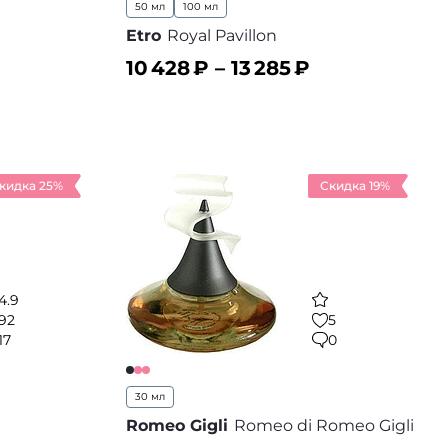
50 мл
100 мл
Etro
Royal Pavillon
10 428
₽ –
13 285
₽
В корзину
 избранное
В избранное
кидка 25%
Скидка 19%
4.9
92
5
17
0
30 мл
Romeo Gigli
Romeo di Romeo Gigli