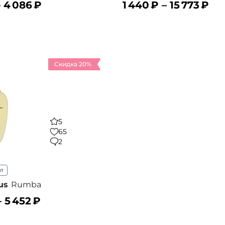
–
4 086
₽
1 440
₽ –
15 773
₽
ину
В корзину
В избранное
В
Скидка 20%
5
65
2
мл
us
Rumba
–
5 452
₽
ину
В избранное