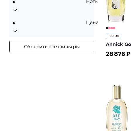
Ноты
Цена
100 мл
Annick Go
Сбросить все фильтры
28 876
₽
В корз