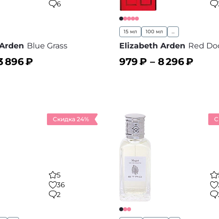
6
15 мл
100 мл
...
 Arden
Blue Grass
Elizabeth Arden
Red Do
3 896
₽
979
₽ –
8 296
₽
ину
В корзину
В избранное
В
Скидка 24%
С
5
36
2