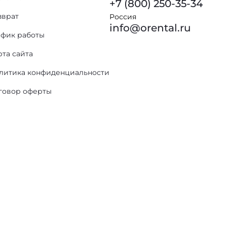
+7 (800) 250-35-34
зврат
Россия
info@orental.ru
афик работы
рта сайта
литика конфиденциальности
говор оферты