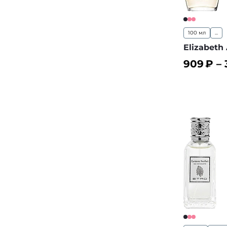
100 мл
...
Elizabeth
909
₽ –
В корз