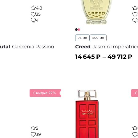
4.8
35
4
75 мл
500 мл
utal
Gardenia Passion
Creed
Jasmin Imperatric
14 645
₽ –
49 712
₽
ину
В корзину
В избранное
В
Скидка 22%
С
5
39