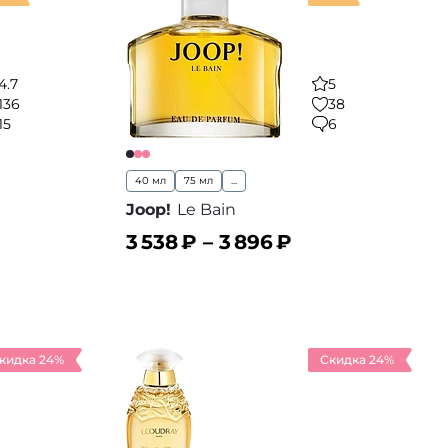
4.7
5
136
38
15
6
40 мл
75 мл
...
Joop!
Le Bain
3 538
₽ –
3 896
₽
В корзину
 избранное
В избранное
кидка 24%
Скидка 24%