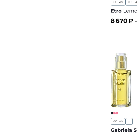
50 мл
100 
Etro
Lemo
8 670
₽ 
В корз
60 мл
...
Gabriela S