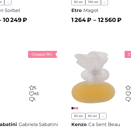
мл
...
50 мл
100 мл
...
n Sorbet
Etro
Magot
–
10 249
₽
1 264
₽ –
12 560
₽
ину
В корзину
В избранное
В
Скидка 19%
С
5
45
1
30 мл
50 мл
...
abatini
Gabriela Sabatini
Kenzo
Ca Sent Beau