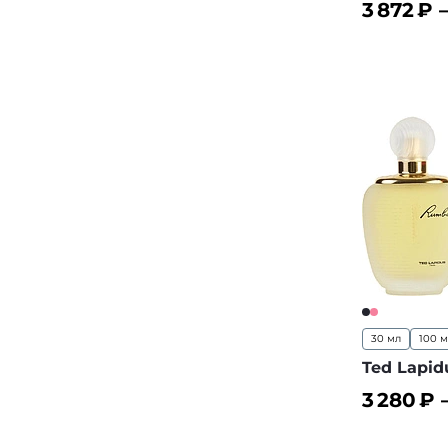
3 872
₽ 
В корз
30 мл
100 
Ted Lapid
3 280
₽ 
В корз