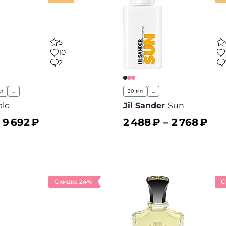
5
10
2
мл
...
30 мл
...
alo
Jil Sander
Sun
–
9 692
₽
2 488
₽ –
2 768
₽
ину
В корзину
В избранное
В
Скидка 24%
С