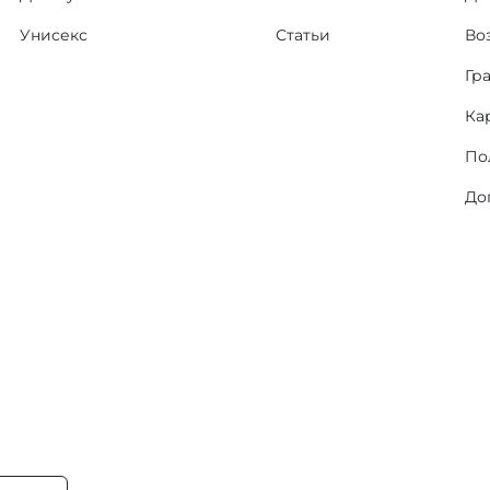
Унисекс
Статьи
Во
Гр
Ка
По
До