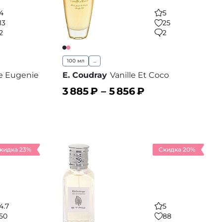
4
5
13
25
2
2
100 мл
...
e Eugenie
E. Coudray
Vanille Et Coco
3 885
₽ –
5 856
₽
В корзину
 избранное
В избранное
кидка 23%
Скидка 20%
4.7
5
50
88