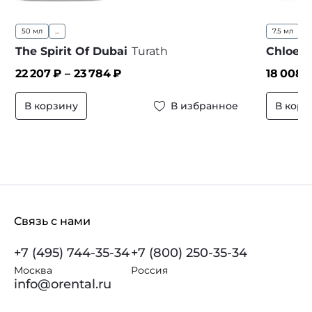
50 мл
...
7.5 мл
9
The Spirit Of Dubai
Turath
Chloe
C
22 207
₽ –
23 784
₽
18 008
₽
В корзину
В избранное
В корз
Связь с нами
+7 (495) 744-35-34
+7 (800) 250-35-34
Москва
Россия
info@orental.ru