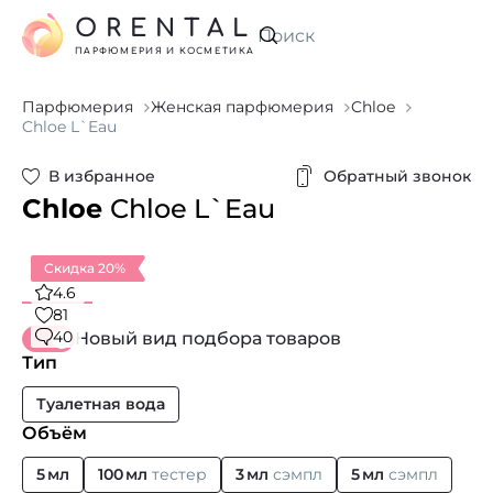
ORENTAL
Искать
ПАРФЮМЕРИЯ И КОСМЕТИКА
Парфюмерия
Женская парфюмерия
Chloe
Chloe L`Eau
В избранное
Обратный звонок
Chloe
Chloe L`Eau
Скидка 20%
4.6
81
40
Новый вид подбора товаров
Тип
Туалетная вода
Объём
5 мл
100 мл
тестер
3 мл
сэмпл
5 мл
сэмпл