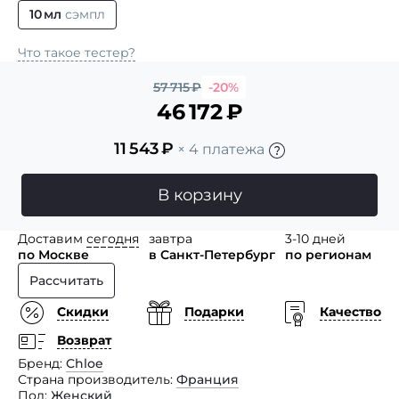
10 мл
сэмпл
Что такое тестер?
57 715
₽
-20%
46 172
₽
11 543
₽
× 4 платежа
В корзину
Доставим
сегодня
завтра
3-10 дней
по Москве
в Санкт-Петербург
по регионам
Рассчитать
Скидки
Подарки
Качество
Возврат
Бренд
Chloe
Страна производитель
Франция
Пол
Женский