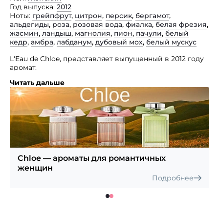
Год выпуска
2012
Ноты
грейпфрут
,
цитрон
,
персик
,
бергамот
,
альдегиды
,
роза
,
розовая вода
,
фиалка
,
белая фрезия
,
жасмин
,
ландыш
,
магнолия
,
пион
,
пачули
,
белый
кедр
,
амбра
,
лабданум
,
дубовый мох
,
белый мускус
L'Eau de Chloe, представляет выпущенный в 2012 году
аромат.
Читать дальше
Освежающий и яркий вариант Chloe Eau de Parfum.
Аромат очень свежий, цитрусово-цветочно-
шипровый. Основные ноты композиции цитрусовые,
напоминающими освежающий лимонад. Далее
лепестки розы и натуральный Н2О-дистиллят розы,
которые придают аромату влажно-росистое звучание.
А теплый шлейф аромату придает пачули.
Chloe — ароматы для романтичных
женщин
Подробнее