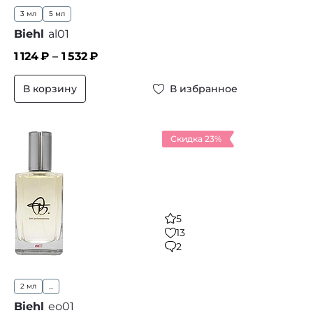
3 мл
5 мл
Biehl
al01
1 124
₽ –
1 532
₽
В корзину
В избранное
Скидка 23%
5
13
2
2 мл
...
Biehl
eо01