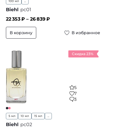
100 мл
...
Biehl
pc01
22 353
₽ –
26 839
₽
В корзину
В избранное
Скидка 23%
5
7
3
5 мл
10 мл
15 мл
...
Biehl
pc02