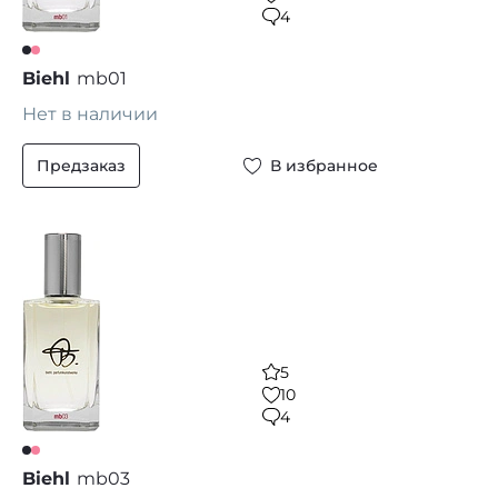
4
Biehl
mb01
Нет в наличии
Предзаказ
В избранное
5
10
4
Biehl
mb03