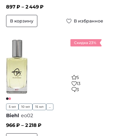
897
₽ –
2 449
₽
В корзину
В избранное
Скидка 23%
5
13
3
5 мл
10 мл
15 мл
...
Biehl
eо02
966
₽ –
2 218
₽