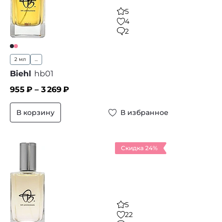
5
4
2
2 мл
...
Biehl
hb01
955
₽ –
3 269
₽
В корзину
В избранное
Скидка 24%
5
22