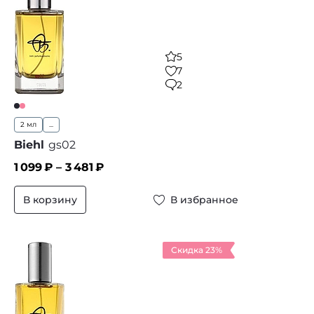
5
7
2
2 мл
...
Biehl
gs02
1 099
₽ –
3 481
₽
В корзину
В избранное
Скидка 23%