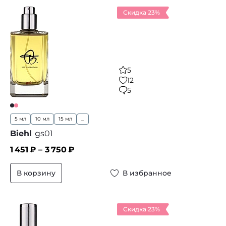
Скидка 23%
5
12
5
5 мл
10 мл
15 мл
...
Biehl
gs01
1 451
₽ –
3 750
₽
В корзину
В избранное
Скидка 23%