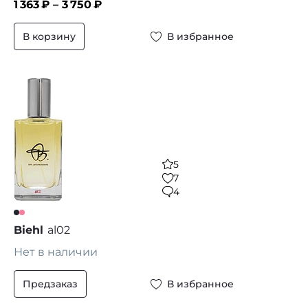
1 363
₽ –
3 750
₽
В корзину
В избранное
5
7
4
Biehl
al02
Нет в наличии
Предзаказ
В избранное