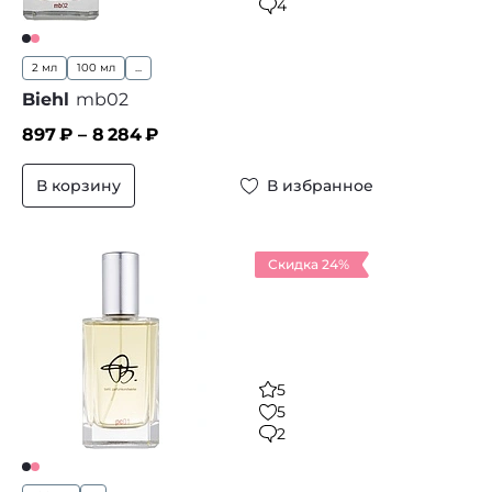
4
2 мл
100 мл
...
Biehl
mb02
897
₽ –
8 284
₽
В корзину
В избранное
Скидка 24%
5
5
2