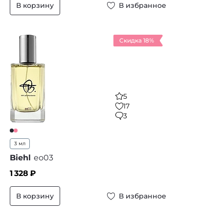
В корзину
В избранное
Скидка 18%
5
17
3
3 мл
Biehl
eо03
1 328
₽
В корзину
В избранное