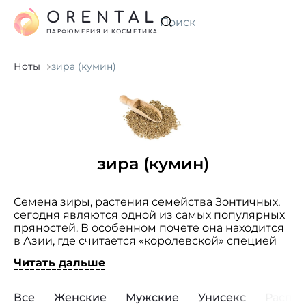
ORENTAL
Искать
ПАРФЮМЕРИЯ И КОСМЕТИКА
Ноты
зира (кумин)
зира (кумин)
Семена зиры, растения семейства Зонтичных,
сегодня являются одной из самых популярных
пряностей. В особенном почете она находится
в Азии, где считается «королевской» специей
и добавляется практически в каждое блюдо.
Читать дальше
Зира считается растительным
афродизиаком. В парфюмерии используют
эфирное масло, добываемое из семян кумина.
Все
Женские
Мужские
Унисекс
Распр
Оно ценится за неповторимый мускусно-