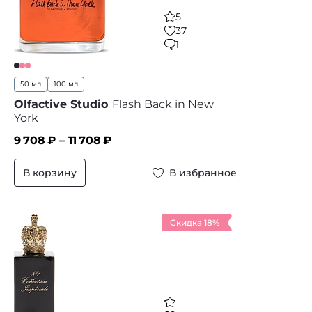
5
37
1
50 мл
100 мл
Olfactive Studio
Flash Back in New
York
9 708
₽ –
11 708
₽
В корзину
В избранное
Скидка 18%