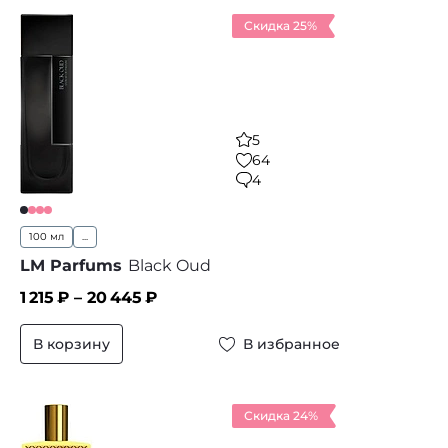
Скидка 25%
5
64
4
100 мл
...
LM Parfums
Black Oud
1 215
₽ –
20 445
₽
В корзину
В избранное
Скидка 24%