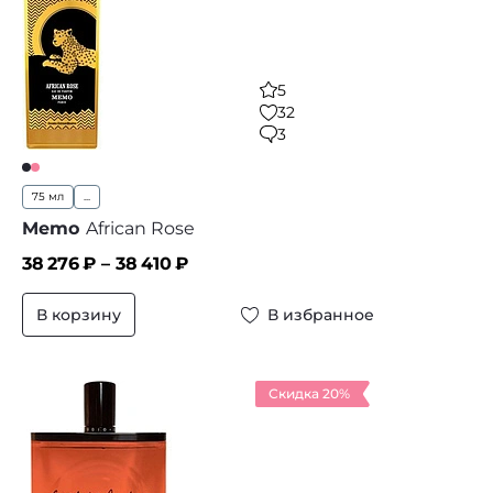
5
32
3
75 мл
...
Memo
African Rose
38 276
₽ –
38 410
₽
В корзину
В избранное
Скидка 20%