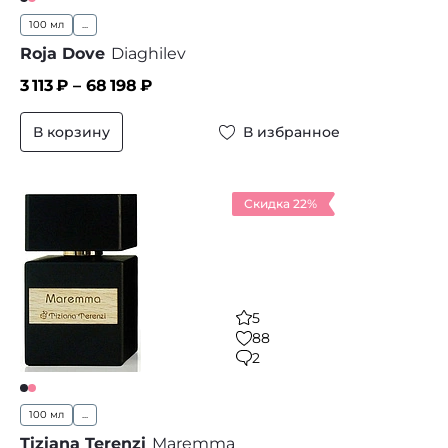
100 мл
...
Roja Dove
Diaghilev
3 113
₽ –
68 198
₽
В корзину
В избранное
Скидка 22%
5
88
2
100 мл
...
Tiziana Terenzi
Maremma