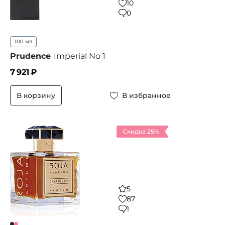
10
0
100 мл
Prudence
Imperial No 1
7 921
₽
В корзину
В избранное
Скидка 25%
5
87
1