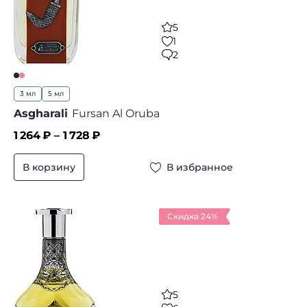
5
1
2
3 мл
5 мл
Asgharali
Fursan Al Oruba
1 264
₽ –
1 728
₽
В корзину
В избранное
Скидка 24%
5