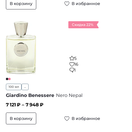
В корзину
В избранное
Скидка 22%
5
16
1
100 мл
...
Giardino Benessere
Nero Nepal
7 121
₽ –
7 948
₽
В корзину
В избранное