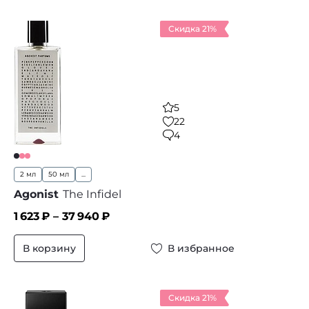
Скидка 21%
5
22
4
2 мл
50 мл
...
Agonist
The Infidel
1 623
₽ –
37 940
₽
В корзину
В избранное
Скидка 21%