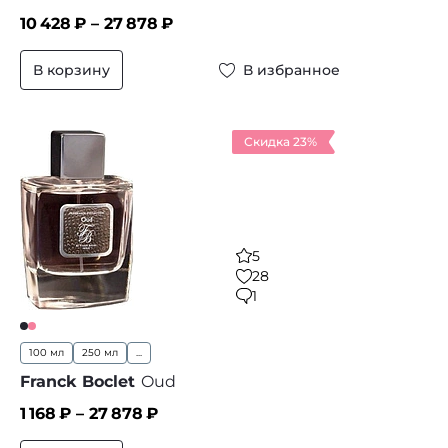
10 428
₽ –
27 878
₽
В корзину
В избранное
Скидка 23%
5
28
1
100 мл
250 мл
...
Franck Boclet
Oud
1 168
₽ –
27 878
₽