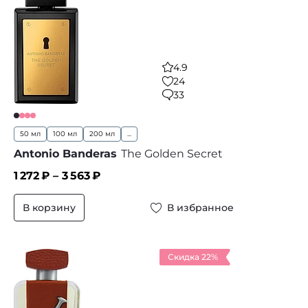
4.9
24
33
50 мл
100 мл
200 мл
...
Antonio Banderas
The Golden Secret
1 272
₽ –
3 563
₽
В корзину
В избранное
Скидка 22%