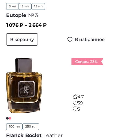
3 мл
5 мл
15 мл
Eutopie
№ 3
1 076
₽ –
2 664
₽
В корзину
В избранное
Скидка 23%
4.7
39
3
100 мл
250 мл
Franck Boclet
Leather