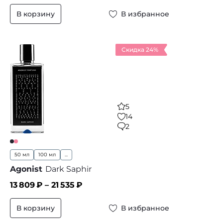
В корзину
В избранное
Скидка 24%
5
14
2
50 мл
100 мл
...
Agonist
Dark Saphir
13 809
₽ –
21 535
₽
В корзину
В избранное