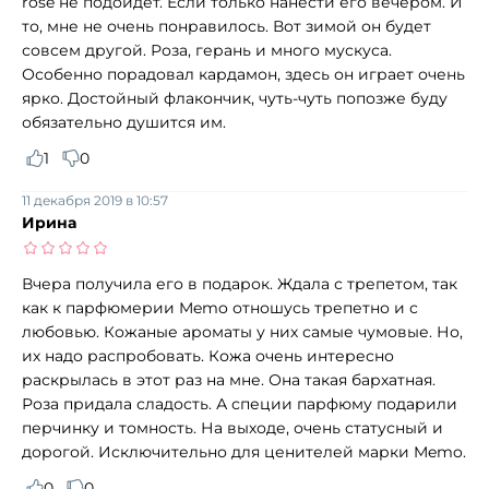
rose не подойдёт. Если только нанести его вечером. И
то, мне не очень понравилось. Вот зимой он будет
совсем другой. Роза, герань и много мускуса.
Особенно порадовал кардамон, здесь он играет очень
ярко. Достойный флакончик, чуть-чуть попозже буду
обязательно душится им.
1
0
11 декабря 2019 в 10:57
Ирина
Вчера получила его в подарок. Ждала с трепетом, так
как к парфюмерии Memo отношусь трепетно и с
любовью. Кожаные ароматы у них самые чумовые. Но,
их надо распробовать. Кожа очень интересно
раскрылась в этот раз на мне. Она такая бархатная.
Роза придала сладость. А специи парфюму подарили
перчинку и томность. На выходе, очень статусный и
дорогой. Исключительно для ценителей марки Memo.
0
0