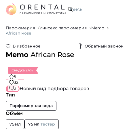
ORENTAL
Искать
ПАРФЮМЕРИЯ И КОСМЕТИКА
Парфюмерия
Унисекс парфюмерия
Memo
African Rose
В избранное
Обратный звонок
Memo
African Rose
Скидка 24%
5
32
3
Новый вид подбора товаров
Тип
Парфюмерная вода
Объём
75 мл
75 мл
тестер