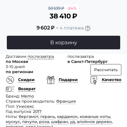
50 539
₽
-24%
38 410
₽
9 602
₽
× 4 платежа
В корзину
Доставим
послезавтра
послезавтра
по Москве
в Санкт-Петербург
3-10 дней
Рассчитать
по регионам
Скидки
Подарки
Качество
Возврат
Бренд
Memo
Страна производитель
Франция
Пол
Унисекс
Год выпуска
2017
Ноты
бергамот
,
герань
,
кардамон
,
кожаные ноты
,
мускус
,
пачули
,
роза
,
шафран
,
уд
,
алойное дерево
,
ветивер
,
зира (кумин)