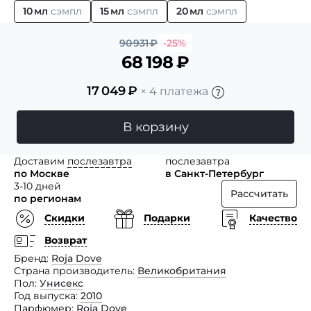
10 мл
сэмпл
15 мл
сэмпл
20 мл
сэмпл
90 931
₽
-25%
68 198
₽
17 049
₽
× 4 платежа
В корзину
Доставим
послезавтра
послезавтра
по Москве
в Санкт-Петербург
3-10 дней
Рассчитать
по регионам
Скидки
Подарки
Качество
Возврат
Бренд
Roja Dove
Страна производитель
Великобритания
Пол
Унисекс
Год выпуска
2010
Парфюмер
Roja Dove