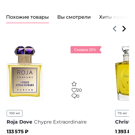
Похожие товары
Вы смотрели
Хиты продаж
Скидка 25%
20
0
100 мл
7.5 мл
5
Roja Dove
Chypre Extraordinaire
Christi
133 575
₽
1 393
₽ 