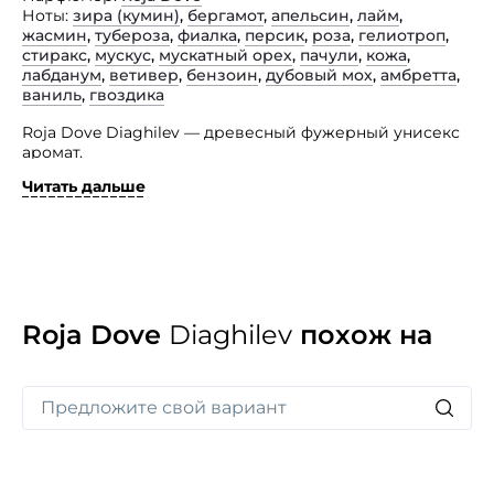
Ноты
зира (кумин)
,
бергамот
,
апельсин
,
лайм
,
жасмин
,
тубероза
,
фиалка
,
персик
,
роза
,
гелиотроп
,
стиракс
,
мускус
,
мускатный орех
,
пачули
,
кожа
,
лабданум
,
ветивер
,
бензоин
,
дубовый мох
,
амбретта
,
ваниль
,
гвоздика
Roja Dove Diaghilev — древесный фужерный унисекс
аромат.
Читать дальше
Этот глубокий, сладострастный аромат
с чувственными шипровыми нотами хорошо подходит
для холодного времени года, но будет уместен
и в другое время. Контрастные теплые и суховатые
ноты хорошо звучат в полуофициальной,
торжественной обстановке и подходят активным,
прагматичным людям. Верхние ноты парфюма
Diaghilev составляют лимон, бергамот
Roja Dove
Diaghilev
похож на
и корсиканский апельсин; жасмин и роза наполняют
ноты сердца. Ноты базы — ирис, ветивер, дубовый
мох, пачули и ваниль.