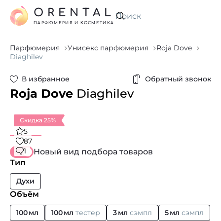
ORENTAL
Искать
ПАРФЮМЕРИЯ И КОСМЕТИКА
Парфюмерия
Унисекс парфюмерия
Roja Dove
Diaghilev
В избранное
Обратный звонок
Roja Dove
Diaghilev
Скидка 25%
5
87
1
Новый вид подбора товаров
Тип
Духи
Объём
100 мл
100 мл
тестер
3 мл
сэмпл
5 мл
сэмпл