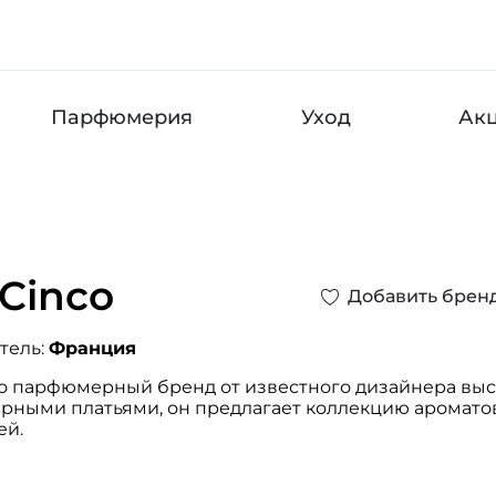
Парфюмерия
Уход
Ак
 Cinco
Добавить брен
тель:
Франция
это парфюмерный бренд от известного дизайнера вы
рными платьями, он предлагает коллекцию ароматов
ей.
е духи созданы для того, чтобы перенести нас сквоз
скошную мелодию высокой моды. Благодаря широк