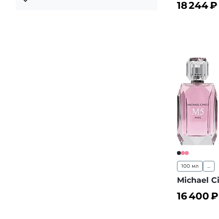
18 244
₽
В корз
100 мл
...
Michael C
16 400
₽
В корз