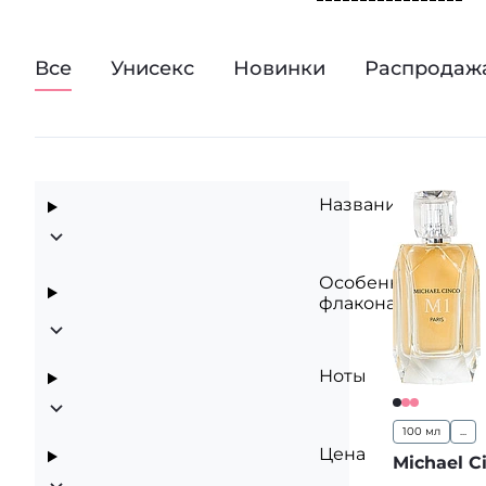
ароматы стали выб
Коллекция Michae
Все
Унисекс
Новинки
Распродаж
и до сегодняшних 
вдохновение, пос
Название
Особенности
флакона
Ноты
100 мл
...
Цена
Michael C