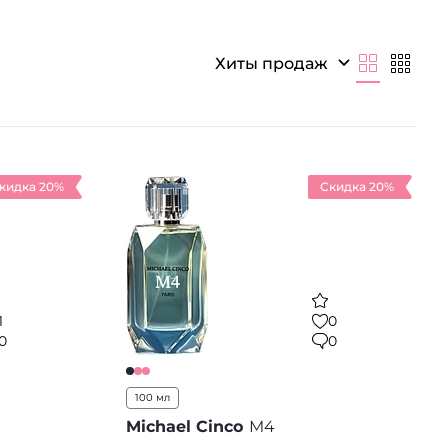
Лопес, Рианна, Леди Гага.
мпозиций, начиная с 2024 года
Хиты продаж
онников. Вы также можете отыскать свое
кидка 20%
Скидка 20%
1
0
0
0
100 мл
Michael Cinco
M4