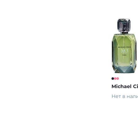
Michael C
Нет в нал
Предза