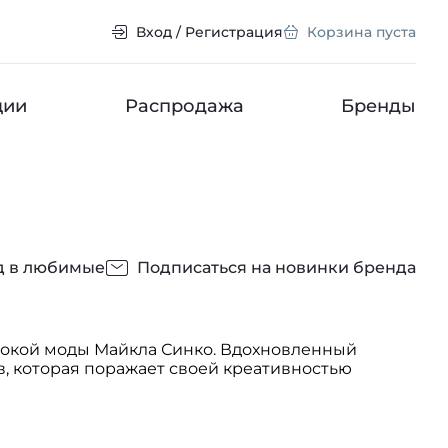
Вход / Регистрация
Корзина пуста
ции
Распродажа
Бренды
д в любимые
Подписаться на новинки бренда
сокой моды Майкла Синко. Вдохновленный
, которая поражает своей креативностью
ь время и тренды, оставляя за собой
ой мировой известности дизайнера его