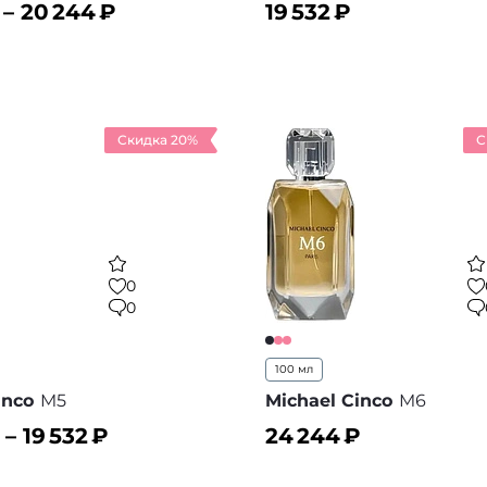
 –
20 244
₽
19 532
₽
ину
В корзину
В избранное
В
Скидка 20%
С
0
0
100 мл
inco
M5
Michael Cinco
M6
 –
19 532
₽
24 244
₽
ину
В корзину
В избранное
В