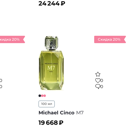
24 244
₽
В корзину
 избранное
В избранное
кидка 20%
Скидка 20%
0
0
0
0
100 мл
Michael Cinco
M7
19 668
₽
В корзину
 избранное
В избранное