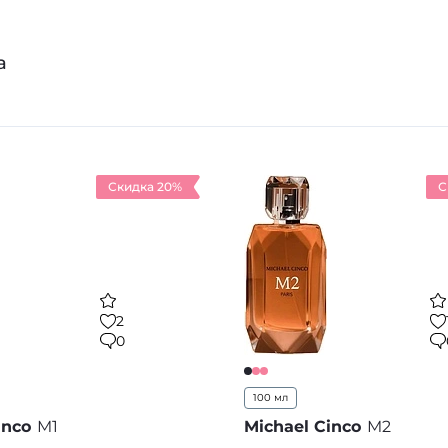
ором знаменитостей, таких как Бейонсе, Дженнифер 
l Cinco представляет 14 уникальных парфюмерных ко
а
дней, продолжая удивлять и вдохновлять своих покл
етив наш интернет-магазин.
Скидка 20%
С
2
0
100 мл
inco
M1
Michael Cinco
M2