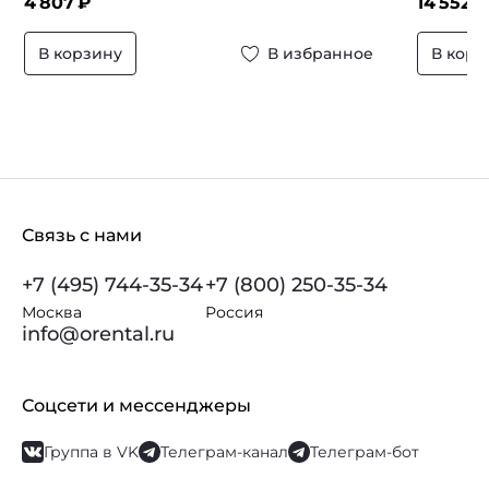
4 807
₽
14 552
₽
В корзину
В избранное
В корз
Связь с нами
+7 (495) 744-35-34
+7 (800) 250-35-34
Москва
Россия
info@orental.ru
Соцсети и мессенджеры
Группа в VK
Телеграм-канал
Телеграм-бот