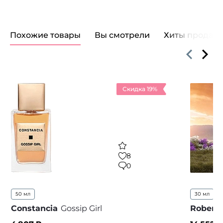
Похожие товары
Вы смотрели
Хиты продаж
Скидка 19%
8
0
50 мл
30 мл
5
Constancia
Gossip Girl
Robert 