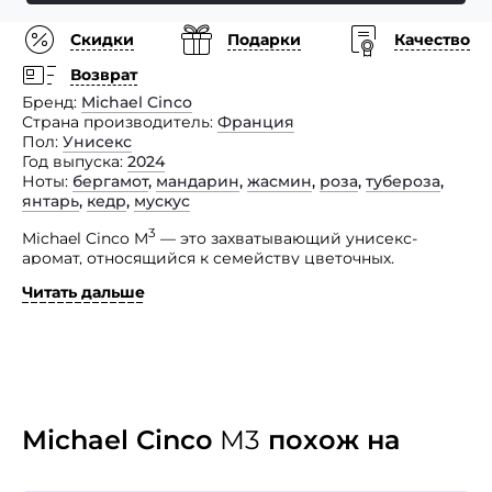
Скидки
Подарки
Качество
Возврат
Бренд
Michael Cinco
Страна производитель
Франция
Пол
Унисекс
Год выпуска
2024
Ноты
бергамот
,
мандарин
,
жасмин
,
роза
,
тубероза
,
янтарь
,
кедр
,
мускус
3
Michael Cinco M
— это захватывающий унисекс-
аромат, относящийся к семейству цветочных.
Представленный парфюм разработан для всех полов,
Читать дальше
что делает его универсальным выбором для любого
случая и любого времени.
Тщательно проработанная парфюмерная композиция
помещена в стильный флакон, отражающий
стремление дизайнерского дома к роскоши
3
и элегантности. Michael Cinco M
— идеальный выбор
для тех, кто ценит качество, роскошь и неповторимый
Michael Cinco
M3
похож на
стиль.