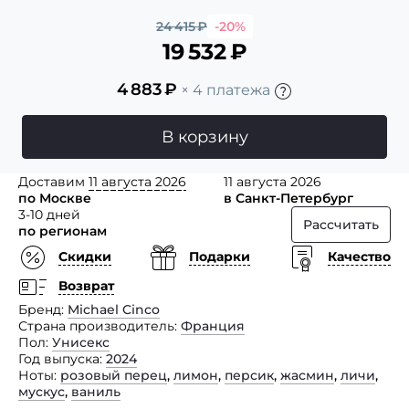
24 415
₽
-20%
19 532
₽
4 883
₽
× 4 платежа
В корзину
Доставим
11 августа 2026
11 августа 2026
по Москве
в Санкт-Петербург
3-10 дней
Рассчитать
по регионам
Скидки
Подарки
Качество
Возврат
Бренд
Michael Cinco
Страна производитель
Франция
Пол
Унисекс
Год выпуска
2024
Ноты
розовый перец
,
лимон
,
персик
,
жасмин
,
личи
,
мускус
,
ваниль