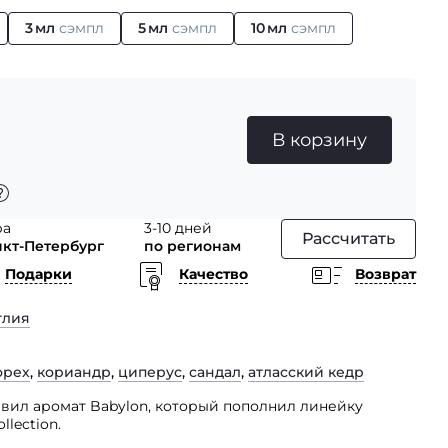
3 мл
сэмпл
5 мл
сэмпл
10 мл
сэмпл
В корзину
ра
3-10 дней
Рассчитать
нкт-Петербург
по регионам
Подарки
Качество
Возврат
глия
орех
,
кориандр
,
циперус
,
сандал
,
атласский кедр
авил аромат Babylon, который пополнил линейку
llection.