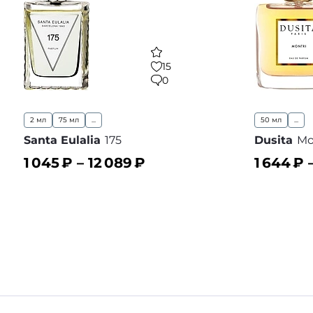
15
0
2 мл
75 мл
...
50 мл
...
Santa Eulalia
175
Dusita
Mo
1 045
₽ –
12 089
₽
1 644
₽ 
В корзину
В корз
В избранное