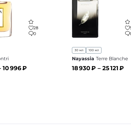
28
0
30 мл
100 мл
ntri
Nayassia
Terre Blanche
–
10 996
₽
18 930
₽ –
25 121
₽
ину
В корзину
В избранное
В