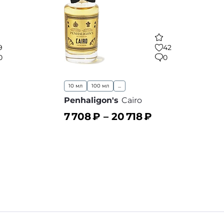
9
42
0
0
10 мл
100 мл
...
Penhaligon's
Cairo
7 708
₽ –
20 718
₽
В корзину
 избранное
В избранное