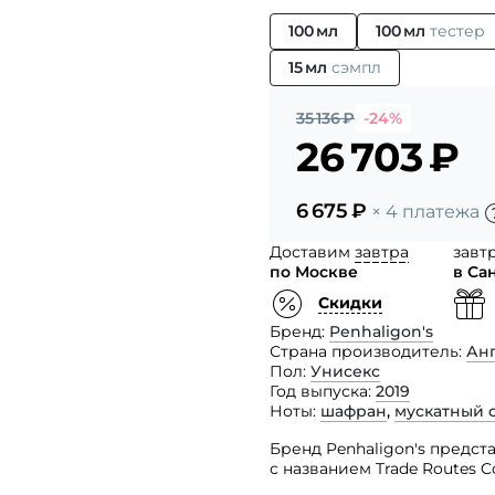
100 мл
100 мл
тестер
15 мл
сэмпл
35 136
₽
-24%
26 703
₽
6 675
₽
× 4 платежа
Доставим
завтра
завт
по Москве
в Са
Скидки
Бренд
Penhaligon's
Страна производитель
Ан
Пол
Унисекс
Год выпуска
2019
Ноты
шафран
,
мускатный 
Бренд Penhaligon's предст
с названием Trade Routes Co