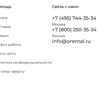
омощь
Связь с нами
+7 (495) 744-35-34
лата
Москва
ставка
+7 (800) 250-35-34
зврат
Россия
info@orental.ru
афик работы
рта сайта
литика конфиденциальности
говор оферты