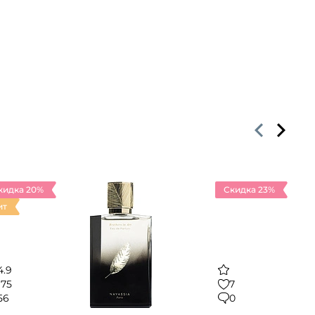
кидка 20%
Скидка 23%
ит
4.9
175
7
56
0