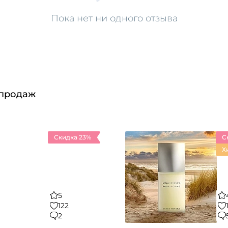
Пока нет ни одного отзыва
 продаж
Скидка 23%
С
Х
5
122
2