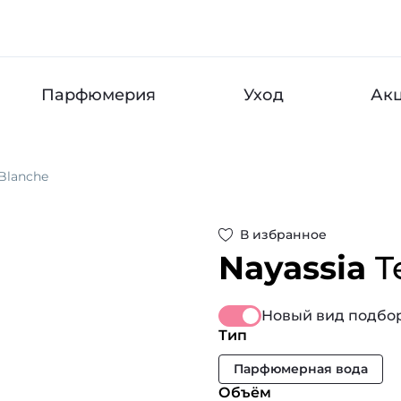
Парфюмерия
Уход
Ак
 Blanche
В избранное
Nayassia
T
Новый вид подбор
Тип
Парфюмерная вода
Объём