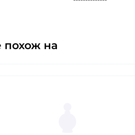
Мысли, рожденные солнцем
человека с роскошью необ
мировой покорности и верн
философия парфюмерного 
и манящим звучанием.
e
похож на