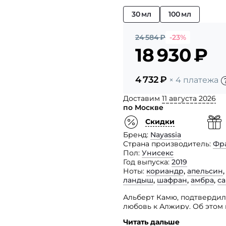
30 мл
100 мл
24 584
₽
-23%
18 930
₽
4 732
₽
× 4 платежа
Доставим
11 августа 2026
по Москве
Скидки
Бренд
Nayassia
Страна производитель
Фр
Пол
Унисекс
Год выпуска
2019
Ноты
кориандр
,
апельсин
ландыш
,
шафран
,
амбра
,
с
Альберт Камю, подтвердил
любовь к Алжиру. Об этом
Blanche, пополнившая пар
Читать дальше