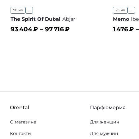
90 мл
...
75 мл
...
The Spirit Of Dubai
Abjar
Memo
Ibe
93 404
₽ –
97 716
₽
1 476
₽ 
В корзину
В корз
В избранное
Orental
Парфюмерия
О магазине
Для женщин
Контакты
Для мужчин