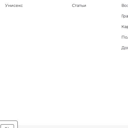
Унисекс
Статьи
Во
Гр
Ка
По
До