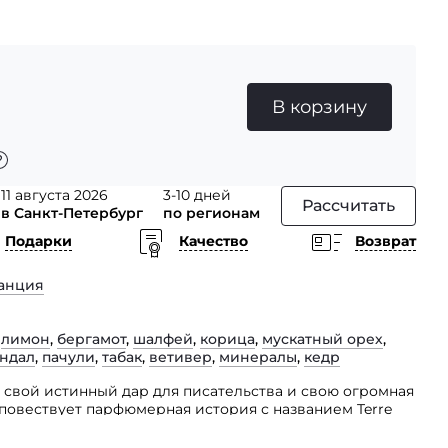
В корзину
11 августа 2026
3-10 дней
Рассчитать
в Санкт-Петербург
по регионам
Подарки
Качество
Возврат
анция
,
лимон
,
бергамот
,
шалфей
,
корица
,
мускатный орех
,
андал
,
пачули
,
табак
,
ветивер
,
минералы
,
кедр
 свой истинный дар для писательства и свою огромная
 повествует парфюмерная история с названием Terre
фюмерную серию бренда Nayassia.