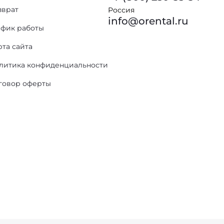
зврат
Россия
info@orental.ru
афик работы
рта сайта
литика конфиденциальности
говор оферты