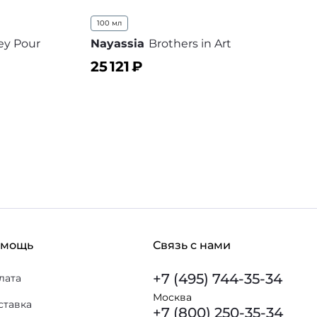
100 мл
sey Pour
Nayassia
Brothers in Art
25 121
₽
В корзину
В избранное
 избранное
омощь
Связь с нами
+7 (495) 744-35-34
лата
Москва
ставка
+7 (800) 250-35-34