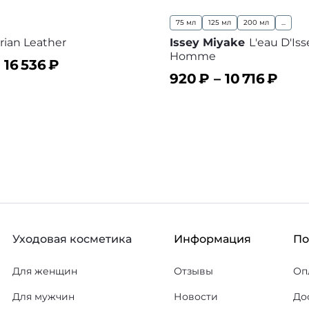
75 мл
125 мл
200 мл
...
rian Leather
Issey Miyake
L'eau D'Is
Homme
–
16 536
₽
920
₽ –
10 716
₽
ину
В избранное
В корзину
В
Уходовая косметика
Информация
П
Для женщин
Отзывы
Оп
Для мужчин
Новости
До