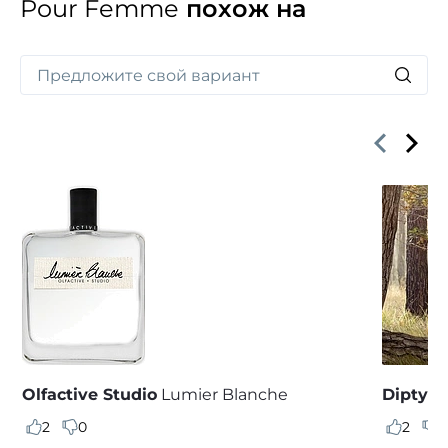
Pour Femme
похож на
Over Pour Femme дополнит долгоиграющий шлейф
экзотической древесины и чувственного бархата
белого мускуса.
Olfactive Studio
Lumier Blanche
Diptyq
2
0
2
1