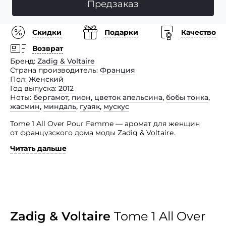
Предзаказ
Скидки
Подарки
Качество
Возврат
Бренд
Zadig & Voltaire
Страна производитель
Франция
Пол
Женский
Год выпуска
2012
Ноты
бергамот
,
пион
,
цветок апельсина
,
бобы тонка
,
жасмин
,
миндаль
,
гуаяк
,
мускус
Tome 1 All Over Pour Femme — аромат для женщин
от французского дома моды Zadig & Voltaire.
Читать дальше
Парфюмерная композиция вошла в группу ароматов
цветочные древесно-мускусные. Автор букета —
парфюмер Nathalie Lorson. Парфюмерная композиция
открывается верхними нотами освежающего
апельсинового цвета, страстного пиона и душистого
бергамота, которые, спустя время, дополняются
благоуханиями ароматного миндального молока,
нежного жасмина и ванильных бобов тонка
Zadig & Voltaire
Tome 1 All Over
в «сердце» букета. К концу дня композицию Tome 1 All