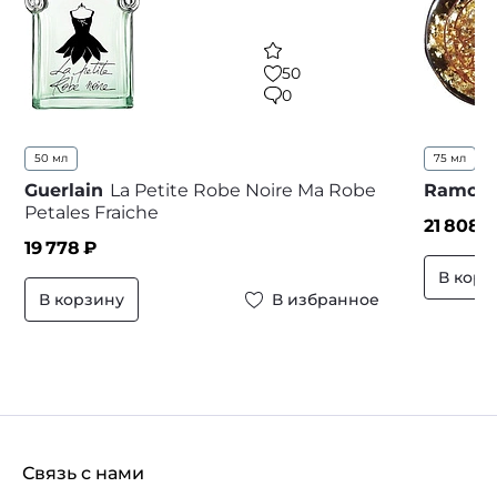
50
0
50 мл
75 мл
...
Guerlain
La Petite Robe Noire Ma Robe
Ramon 
Petales Fraiche
21 808
₽
19 778
₽
В корз
В корзину
В избранное
Связь с нами