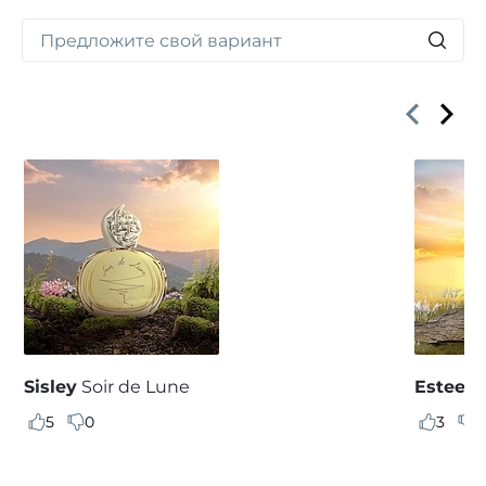
Sisley
Soir de Lune
Estee L
5
0
3
0