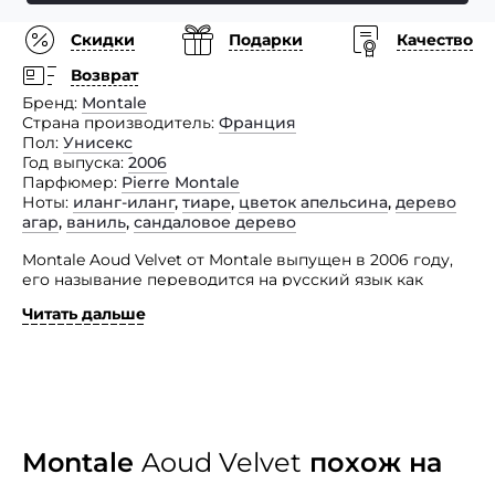
Скидки
Подарки
Качество
Возврат
Бренд
Montale
Страна производитель
Франция
Пол
Унисекс
Год выпуска
2006
Парфюмер
Pierre Montale
Ноты
иланг-иланг
,
тиаре
,
цветок апельсина
,
дерево
агар
,
ваниль
,
сандаловое дерево
Montale Aoud Velvet от Montale выпущен в 2006 году,
его называние переводится на русский язык как
«Бархат».
Читать дальше
Aoud Velvet загадочен, в нем как будто присутствует
некая неразгаданная тайна. Свежий, пьянящий аромат
цветов апельсина сочетается с роскошным, запахом
цветков тиаре и с сильной, определяющей в этой
композицией нотой удового дерева. Также
в парфюмерной композиции присутствует сладкий,
чувственный ванильный аромат.
Montale
Aoud Velvet
похож на