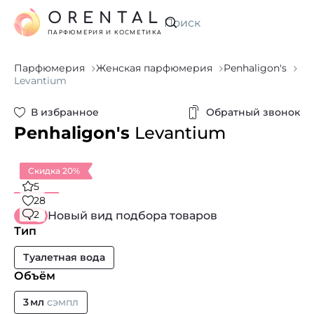
ORENTAL
Искать
ПАРФЮМЕРИЯ И КОСМЕТИКА
Парфюмерия
Женская парфюмерия
Penhaligon's
Levantium
В избранное
Обратный звонок
Penhaligon's
Levantium
Скидка 20%
5
28
2
Новый вид подбора товаров
Тип
Туалетная вода
Объём
3 мл
сэмпл