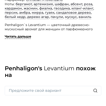
Ноты
бергамот
,
артемизия
,
шафран
,
абсент
,
роза
,
кардамон
,
жасмин
,
фиалка
,
гвоздика
,
иланг-иланг
,
персик
,
амбра
,
мирра
,
гуаяк
,
сандаловое дерево
,
белый кедр
,
дерево агар
,
пачули
,
мускус
,
ваниль
Penhaligon`s Levantium — цветочный древесно-
мускусный аромат для женщин от парфюмерного
дома Penhaligon`s.
Читать дальше
Levantium посвящен целым горам душистых специй
и пирамидам из ящиков с пьянящим ромом
на складах Английского порта. Композиция аромата
открывается нотами бергамота, полыни, шафрана
и абсента. В сердце парфюма сплетаются аккорды
розы, жасмина, фиалки, пряной гвоздики, кардамона,
иланга и персика. Завершает образ база из амбры,
Penhaligon's
Levantium
похож
мирры, гваякового дерева, сандала, кедра, уда,
на
пачули, мускуса, мальтола и ванили.