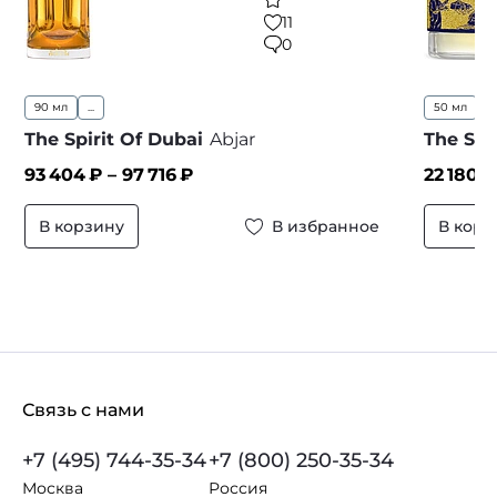
11
0
90 мл
...
50 мл
...
The Spirit Of Dubai
Abjar
The Spi
93 404
₽ –
97 716
₽
22 180
₽
В корзину
В избранное
В корз
Связь с нами
+7 (495) 744-35-34
+7 (800) 250-35-34
Москва
Россия