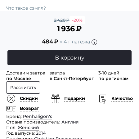
Что такое сэмпл?
2 420
₽
-20%
1 936
₽
484
₽
× 4 платежа
В корзину
Доставим
завтра
завтра
3-10 дней
по Москве
в Санкт-Петербург
по регионам
Рассчитать
Скидки
Подарки
Качество
Возврат
Бренд
Penhaligon's
Страна производитель
Англия
Пол
Женский
Год выпуска
2014
Парфюмер
Christian Provenzano