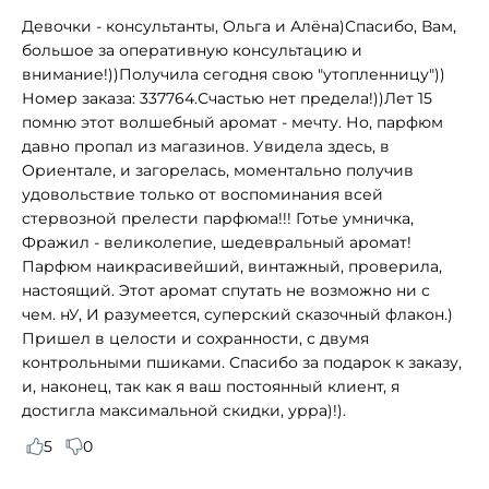
Девочки - консультанты, Ольга и Алёна)Спасибо, Вам,
большое за оперативную консультацию и
внимание!))Получила сегодня свою "утопленницу"))
Номер заказа: 337764.Счастью нет предела!))Лет 15
помню этот волшебный аромат - мечту. Но, парфюм
давно пропал из магазинов. Увидела здесь, в
Ориентале, и загорелась, моментально получив
удовольствие только от воспоминания всей
стервозной прелести парфюма!!! Готье умничка,
Фражил - великолепие, шедевральный аромат!
Парфюм наикрасивейший, винтажный, проверила,
настоящий. Этот аромат спутать не возможно ни с
чем. нУ, И разумеется, суперский сказочный флакон.)
Пришел в целости и сохранности, с двумя
контрольными пшиками. Спасибо за подарок к заказу,
и, наконец, так как я ваш постоянный клиент, я
достигла максимальной скидки, урра)!).
5
0