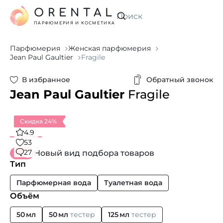
ORENTAL
Искать
ПАРФЮМЕРИЯ И КОСМЕТИКА
Парфюмерия
Женская парфюмерия
Jean Paul Gaultier
Fragile
В избранное
Обратный звонок
Jean Paul Gaultier
Fragile
Скидка 24%
4.9
53
27
Новый вид подбора товаров
Тип
Парфюмерная вода
Туалетная вода
Объём
50 мл
50 мл
тестер
125 мл
тестер