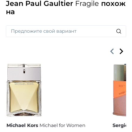
Jean Paul Gaultier
Fragile
похож
на
Michael Kors
Michael for Women
Sergio 