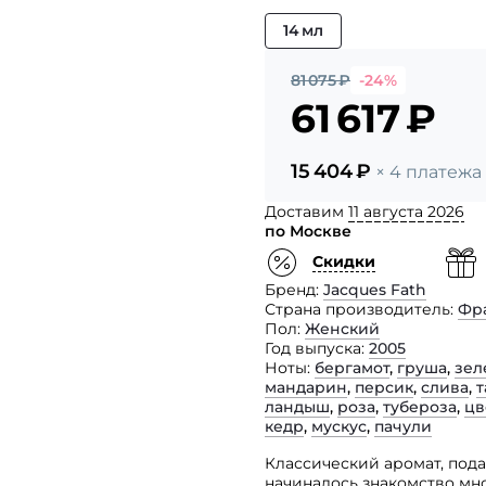
14 мл
81 075
₽
-24%
61 617
₽
15 404
₽
× 4 платежа
Доставим
11 августа 2026
по Москве
Скидки
Бренд
Jacques Fath
Страна производитель
Фр
Пол
Женский
Год выпуска
2005
Ноты
бергамот
,
груша
,
зел
мандарин
,
персик
,
слива
,
ландыш
,
роза
,
тубероза
,
цв
кедр
,
мускус
,
пачули
Классический аромат, под
начиналось знакомство мн