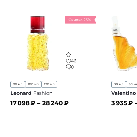
Скидка 23%
46
0
90 мл
100 мл
120 мл
30 мл
50 м
Leonard
Fashion
Valentino
17 098
₽ –
28 240
₽
3 935
₽ 
В корзину
В корз
В избранное