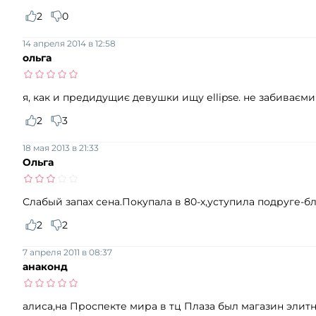
2
0
14 апреля 2014 в 12:58
ольга
я, как и предидущиє девушки ищу еllipse. не забиваєми
2
3
18 мая 2013 в 21:33
Ольга
Слабый запах сена.Покупала в 80-х,уступила подруге-б
2
2
7 апреля 2011 в 08:37
анаконд
алиса,на Проспекте мира в тц Плаза был магазин элитн