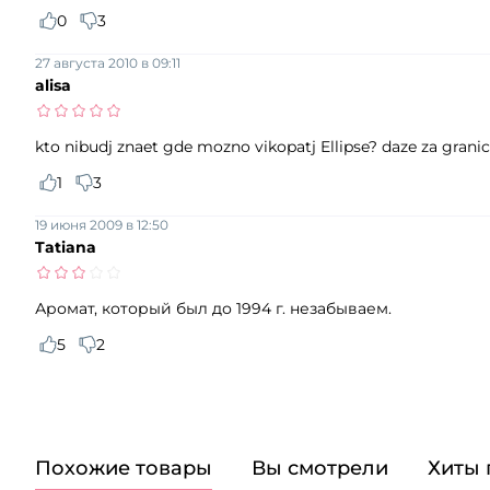
0
3
27 августа 2010 в 09:11
alisa
kto nibudj znaet gde mozno vikopatj Ellipse? daze za granic
1
3
19 июня 2009 в 12:50
Tatiana
Аромат, который был до 1994 г. незабываем.
5
2
Похожие товары
Вы смотрели
Хиты