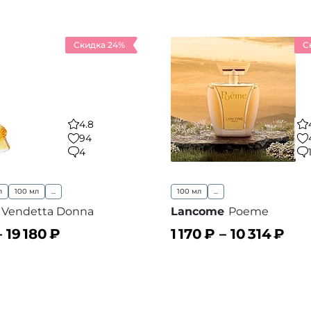
Скидка 24%
С
4.8
94
4
л
100 мл
...
100 мл
...
Vendetta Donna
Lancome
Poeme
–
19 180
₽
1 170
₽ –
10 314
₽
ину
В корзину
В избранное
В