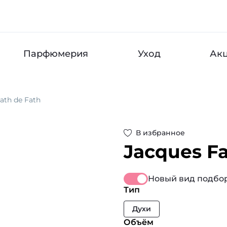
Парфюмерия
Уход
Ак
ath de Fath
В избранное
Jacques F
Новый вид подбор
Тип
Духи
Объём