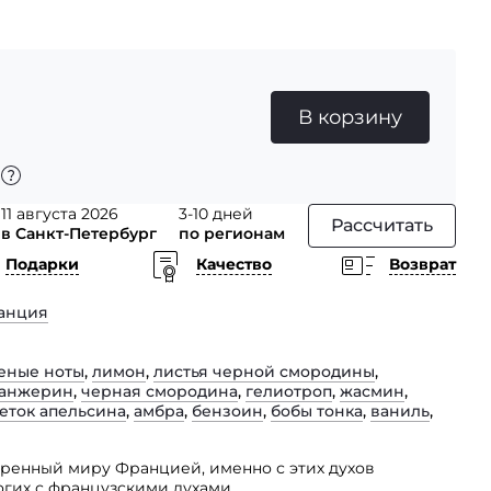
В корзину
11 августа 2026
3-10 дней
Рассчитать
в Санкт-Петербург
по регионам
Подарки
Качество
Возврат
анция
еные ноты
,
лимон
,
листья черной смородины
,
танжерин
,
черная смородина
,
гелиотроп
,
жасмин
,
еток апельсина
,
амбра
,
бензоин
,
бобы тонка
,
ваниль
,
аренный миру Францией, именно с этих духов
огих с французскими духами.