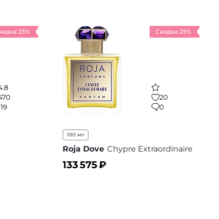
кидка 23%
Скидка 25%
4.8
470
20
119
0
100 мл
Roja Dove
Chypre Extraordinaire
133 575
₽
В корзину
 избранное
В избранное