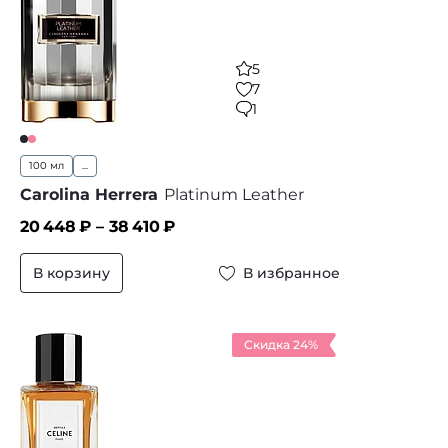
5
7
1
100 мл
...
Carolina Herrera
Platinum Leather
20 448
₽ –
38 410
₽
В корзину
В избранное
Скидка 24%