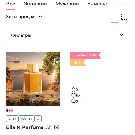
Все
Женские
Мужские
Унисекс
Новин
Хиты продаж
Фильтры
Скидка 22%
Хит
5
55
2
2 мл
100 мл
...
Ella K Parfums
Ghibli