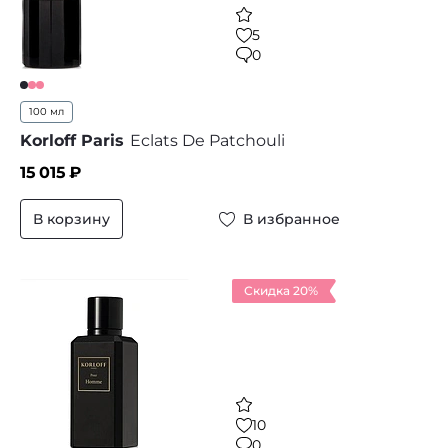
5
0
100 мл
Korloff Paris
Eclats De Patchouli
15 015
₽
В корзину
В избранное
Скидка 20%
10
0