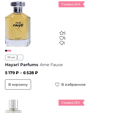
Скидка 24%
5
5
1
70 мл
...
Hayari Parfums
Ame Fauve
5 179
₽ –
6 528
₽
В корзину
В избранное
Скидка 23%