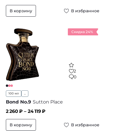
В корзину
В избранное
Скидка 24%
2
0
100 мл
...
Bond No.9
Sutton Place
2 260
₽ –
24 119
₽
В корзину
В избранное