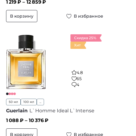
1 219
₽ –
12 859
₽
В корзину
В избранное
Скидка 25%
Хит
4.8
65
4
50 мл
100 мл
...
Guerlain
L`Homme Ideal L`Intense
1 088
₽ –
10 376
₽
В корзину
В избранное