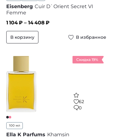
Eisenberg
Cuir D`Orient Secret VI
Femme
1 104
₽ –
14 408
₽
В корзину
В избранное
Скидка 19%
62
0
100 мл
Ella K Parfums
Khamsin