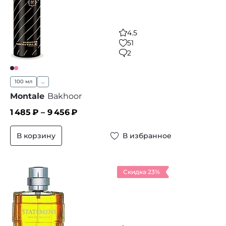
4.5
51
2
100 мл
...
Montale
Bakhoor
1 485
₽ –
9 456
₽
В корзину
В избранное
Скидка 23%