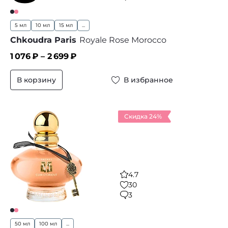
5 мл
10 мл
15 мл
...
Chkoudra Paris
Royale Rose Morocco
1 076
₽ –
2 699
₽
В корзину
В избранное
Скидка 24%
4.7
30
3
50 мл
100 мл
...