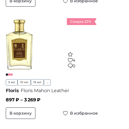
В корзину
В избранное
Скидка 23%
4
0
5 мл
10 мл
15 мл
...
Floris
Floris Mahon Leather
897
₽ –
3 269
₽
В корзину
В избранное