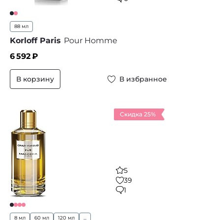
88 мл
Korloff Paris
Pour Homme
6 592
₽
В корзину
В избранное
Скидка 25%
5
39
1
8 мл
60 мл
120 мл
...