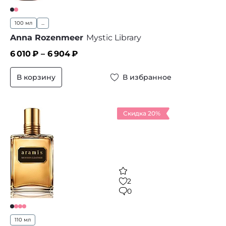
100 мл
...
Anna Rozenmeer
Mystic Library
6 010
₽ –
6 904
₽
В корзину
В избранное
Скидка 20%
2
0
110 мл