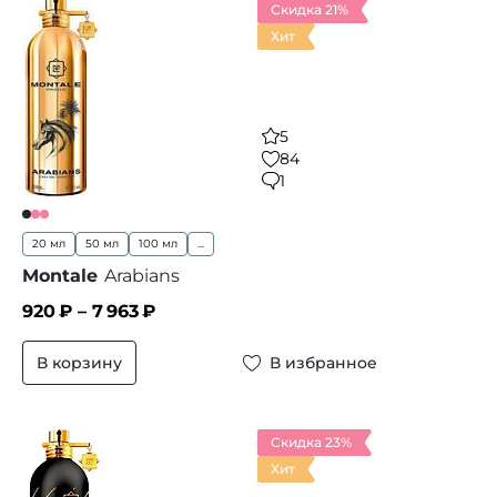
Скидка 21%
Хит
5
84
1
20 мл
50 мл
100 мл
...
Montale
Arabians
920
₽ –
7 963
₽
В корзину
В избранное
Скидка 23%
Хит