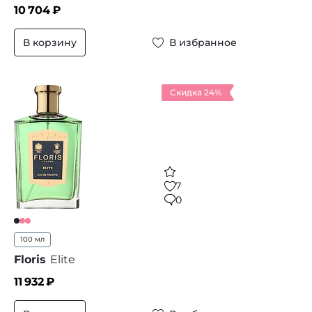
10 704
₽
В корзину
В избранное
Скидка 24%
7
0
100 мл
Floris
Elite
11 932
₽