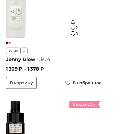
2
0
50 мл
...
Jenny Glow
Uisce
1 309
₽ –
1 378
₽
В корзину
В избранное
Скидка 22%