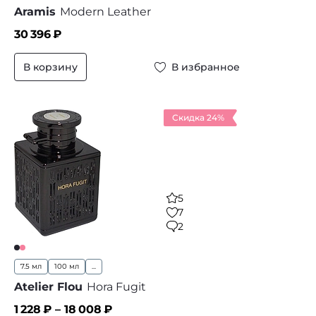
Aramis
Modern Leather
30 396
₽
В корзину
В избранное
Скидка 24%
5
7
2
7.5 мл
100 мл
...
Atelier Flou
Hora Fugit
1 228
₽ –
18 008
₽