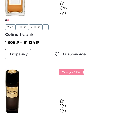
15
0
2 мл
100 мл
200 мл
...
Celine
Reptile
1 806
₽ –
91 124
₽
В корзину
В избранное
Скидка 22%
0
0