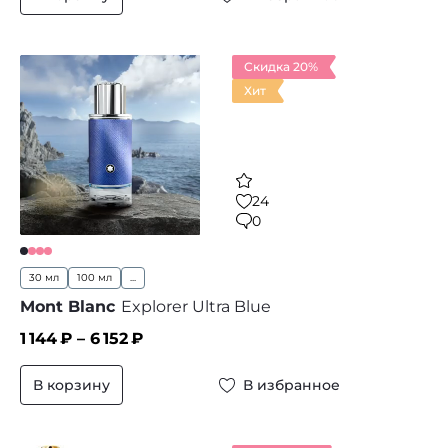
Скидка 20%
Хит
24
0
30 мл
100 мл
...
Mont Blanc
Explorer Ultra Blue
1 144
₽ –
6 152
₽
В корзину
В избранное