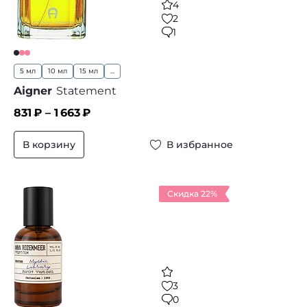
4
2
1
5 мл
10 мл
15 мл
...
Aigner
Statement
831
₽ –
1 663
₽
В корзину
В избранное
Скидка 22%
3
0