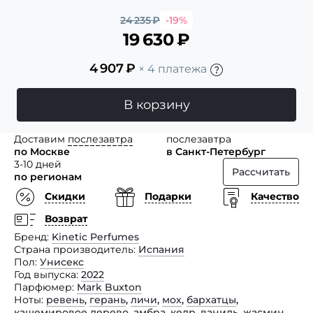
24 235
₽
-19%
19 630
₽
4 907
₽
× 4 платежа
В корзину
Доставим
послезавтра
послезавтра
по Москве
в Санкт-Петербург
3-10 дней
Рассчитать
по регионам
Скидки
Подарки
Качество
Возврат
Бренд
Kinetic Perfumes
Страна производитель
Испания
Пол
Унисекс
Год выпуска
2022
Парфюмер
Mark Buxton
Ноты
ревень
,
герань
,
личи
,
мох
,
бархатцы
,
кашемировое дерево
,
амбра
,
кедр
,
ваниль
,
жасмин