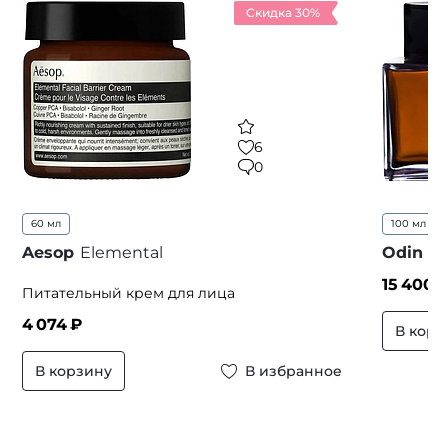
Скидка 30%
6
0
60 мл
100 мл
..
Aesop
Elemental
Odin
1
15 400
₽
Питательный крем для лица
4 074
₽
В корз
В корзину
В избранное