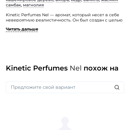
самбак
,
магнолия
Kinetic Perfumes Nel — аромат, который несет в себе
невероятную реалистичность. Он был создан с целью
воплотить в себе энергию, которая не умещается
Читать дальше
в одной галактике.
Марк Бакстон взял на себя этот вызов и создал
парфюм, наполненный игривым миксом нот.
Соблазнительная амбра пронизывает каждую ноту,
добавляя аромату плотскую и чувственную грань.
Аромат для тех, кто ценит необычность и смелость
в парфюмерии.
Kinetic Perfumes
Nel
похож на