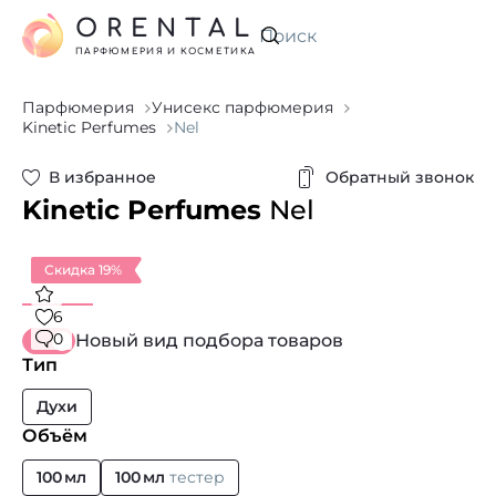
ORENTAL
Искать
ПАРФЮМЕРИЯ И КОСМЕТИКА
Парфюмерия
Унисекс парфюмерия
Kinetic Perfumes
Nel
В избранное
Обратный звонок
Kinetic Perfumes
Nel
Скидка 19%
6
0
Новый вид подбора товаров
Тип
Духи
Объём
100 мл
100 мл
тестер