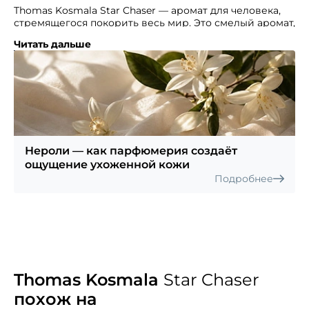
Thomas Kosmala Star Chaser — аромат для человека,
стремящегося покорить весь мир. Это смелый аромат,
который приглашает вас погрузиться с головой
Читать дальше
в удивительный мир приключений, являясь
воплощением исследователя.
Данный парфюм воплощает человека, желающего
свободно бродить, ориентируясь в мире
в собственном темпе, не сталкиваясь с давлением
общества. Это успешная личность, смело шагающая
вперед и преодолевающая любые преграды. Никогда
не бойтесь трудностей, ведь за ними всегда наступает
Нероли — как парфюмерия создаёт
свет и гармония.
ощущение ухоженной кожи
Подробнее
Thomas Kosmala
Star Chaser
похож на