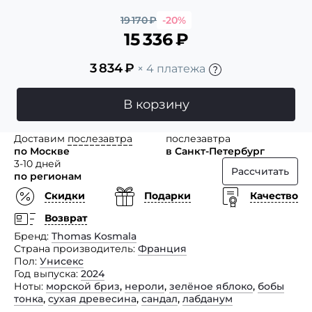
19 170
₽
-20%
15 336
₽
3 834
₽
× 4 платежа
В корзину
Доставим
послезавтра
послезавтра
по Москве
в Санкт-Петербург
3-10 дней
Рассчитать
по регионам
Скидки
Подарки
Качество
Возврат
Бренд
Thomas Kosmala
Страна производитель
Франция
Пол
Унисекс
Год выпуска
2024
Ноты
морской бриз
,
нероли
,
зелёное яблоко
,
бобы
тонка
,
сухая древесина
,
сандал
,
лабданум