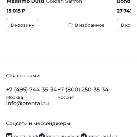
Massimo Dutti
Golden Saffron
Bond N
15 015
₽
27 743
₽
В корзину
В избранное
В корз
Связь с нами
+7 (495) 744-35-34
+7 (800) 250-35-34
Москва
Россия
info@orental.ru
Соцсети и мессенджеры
Группа в VK
Телеграм-канал
Телеграм-бот